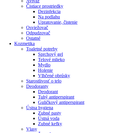
Aviváž
Čistiace prostriedky
Dezinfekcia
Na podlahu
Upratovanie, čistenie
Osviežovač
Odpudzovač
Ostatné
Kozmetika
Toaletné potreby
Sprchový gel
Telové mlieko
Mydlo
Holenie
Vlhčené obrúsky
Starostlivosť o telo
Deodoranty
Deodorant
Tuhý antiperspirant
Guličkový antiperspirant
Ústna hygiena
Zubné pasty
Ústná voda
Zubné kefky
Vlasy