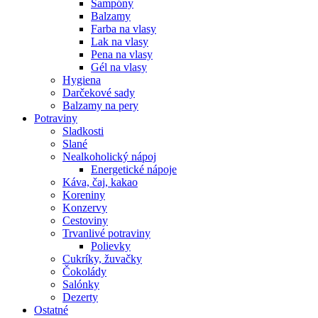
Šampóny
Balzamy
Farba na vlasy
Lak na vlasy
Pena na vlasy
Gél na vlasy
Hygiena
Darčekové sady
Balzamy na pery
Potraviny
Sladkosti
Slané
Nealkoholický nápoj
Energetické nápoje
Káva, čaj, kakao
Koreniny
Konzervy
Cestoviny
Trvanlivé potraviny
Polievky
Cukríky, žuvačky
Čokolády
Salónky
Dezerty
Ostatné