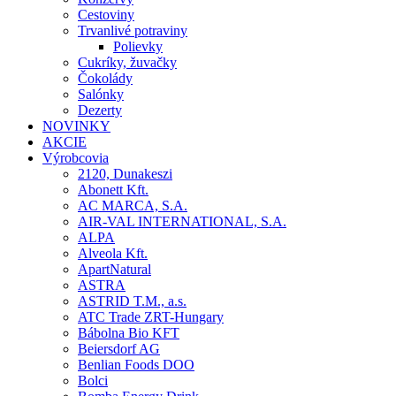
Cestoviny
Trvanlivé potraviny
Polievky
Cukríky, žuvačky
Čokolády
Salónky
Dezerty
NOVINKY
AKCIE
Výrobcovia
2120, Dunakeszi
Abonett Kft.
AC MARCA, S.A.
AIR-VAL INTERNATIONAL, S.A.
ALPA
Alveola Kft.
ApartNatural
ASTRA
ASTRID T.M., a.s.
ATC Trade ZRT-Hungary
Bábolna Bio KFT
Beiersdorf AG
Benlian Foods DOO
Bolci