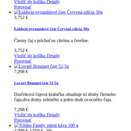
Vložiť do košíka
Detaily
Porovnať
3,752 €
Ealdwin pyramídové čaje Červená edícia 30g
Čierny čaj s príchuťou citrónu a čerešne.
3,752 €
Vložiť do košíka
Detaily
Porovnať
7,298 €
Lovaré Bouquet čaje 52,5g
Darčeková čajová krabička obsahuje tri druhy čierneho
čaju,dva druhy zeleného a jeden druh ovocného čaju.
7,298 €
Vložiť do košíka
Detaily
Porovnať
2,009 €
2,050 €
-2%