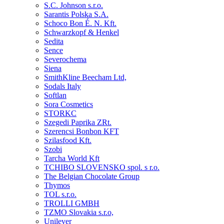
S.C. Johnson s.r.o.
Sarantis Polska S.A.
Schoco Bon É. N. Kft.
Schwarzkopf & Henkel
Sedita
Sence
Severochema
Siena
SmithKline Beecham Ltd,
Sodals Italy
Softlan
Sora Cosmetics
STORKC
Szegedi Paprika ZRt.
Szerencsi Bonbon KFT
Szilasfood Kft.
Szobi
Tarcha World Kft
TCHIBO SLOVENSKO spol. s r.o.
The Belgian Chocolate Group
Thymos
TOL s.r.o.
TROLLI GMBH
TZMO Slovakia s.r.o,
Unilever