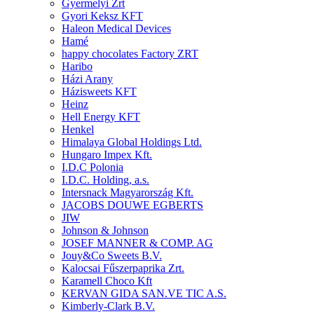
Gyermelyi Zrt
Gyori Keksz KFT
Haleon Medical Devices
Hamé
happy chocolates Factory ZRT
Haribo
Házi Arany
Házisweets KFT
Heinz
Hell Energy KFT
Henkel
Himalaya Global Holdings Ltd.
Hungaro Impex Kft.
I.D.C Polonia
I.D.C. Holding, a.s.
Intersnack Magyarország Kft.
JACOBS DOUWE EGBERTS
JIW
Johnson & Johnson
JOSEF MANNER & COMP. AG
Jouy&Co Sweets B.V.
Kalocsai Fűszerpaprika Zrt.
Karamell Choco Kft
KERVAN GIDA SAN.VE TIC A.S.
Kimberly-Clark B.V.