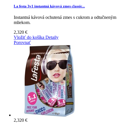
La festa 3v1 instantná kávová zmes classic...
Instantná kávová ochutená zmes s cukrom a odtučneným
mliekom.
2,320 €
Vložiť do košíka
Detaily
Porovnať
2,320 €