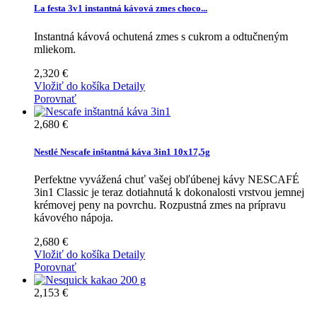
La festa 3v1 instantná kávová zmes choco...
Instantná kávová ochutená zmes s cukrom a odtučneným
mliekom.
2,320 €
Vložiť do košíka
Detaily
Porovnať
2,680 €
Nestlé Nescafe inštantná káva 3in1 10x17,5g
Perfektne vyvážená chuť vašej obľúbenej kávy NESCAFÉ
3in1 Classic je teraz dotiahnutá k dokonalosti vrstvou jemnej
krémovej peny na povrchu. Rozpustná zmes na prípravu
kávového nápoja.
2,680 €
Vložiť do košíka
Detaily
Porovnať
2,153 €