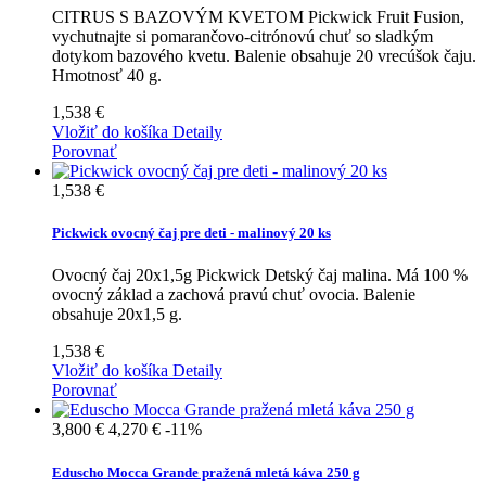
CITRUS S BAZOVÝM KVETOM Pickwick Fruit Fusion,
vychutnajte si pomarančovo-citrónovú chuť so sladkým
dotykom bazového kvetu. Balenie obsahuje 20 vrecúšok čaju.
Hmotnosť 40 g.
1,538 €
Vložiť do košíka
Detaily
Porovnať
1,538 €
Pickwick ovocný čaj pre deti - malinový 20 ks
Ovocný čaj 20x1,5g Pickwick Detský čaj malina. Má 100 %
ovocný základ a zachová pravú chuť ovocia. Balenie
obsahuje 20x1,5 g.
1,538 €
Vložiť do košíka
Detaily
Porovnať
3,800 €
4,270 €
-11%
Eduscho Mocca Grande pražená mletá káva 250 g