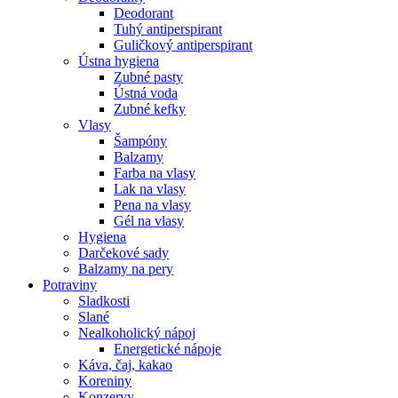
Deodorant
Tuhý antiperspirant
Guličkový antiperspirant
Ústna hygiena
Zubné pasty
Ústná voda
Zubné kefky
Vlasy
Šampóny
Balzamy
Farba na vlasy
Lak na vlasy
Pena na vlasy
Gél na vlasy
Hygiena
Darčekové sady
Balzamy na pery
Potraviny
Sladkosti
Slané
Nealkoholický nápoj
Energetické nápoje
Káva, čaj, kakao
Koreniny
Konzervy