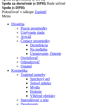
Spolu za doručenie (s DPH)
Bude určené
Spolu (s DPH)
Pokračovať v nákupe
Zaplatiť
Menu
Drogéria
Pracie prostriedky
Umývanie riadu
Aviváž
Čistiace prostriedky
Dezinfekcia
Na podlahu
Upratovanie, čistenie
Osviežovač
Odpudzovač
Ostatné
Kozmetika
Toaletné potreby
Sprchový gel
Telové mlieko
Mydlo
Holenie
Vlhčené obrúsky
Starostlivosť o telo
Deodoranty