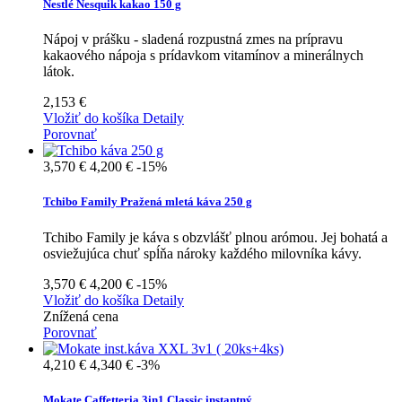
Nestlé Nesquik kakao 150 g
Nápoj v prášku - sladená rozpustná zmes na prípravu
kakaového nápoja s prídavkom vitamínov a minerálnych
látok.
2,153 €
Vložiť do košíka
Detaily
Porovnať
3,570 €
4,200 €
-15%
Tchibo Family Pražená mletá káva 250 g
Tchibo Family je káva s obzvlášť plnou arómou. Jej bohatá a
osviežujúca chuť spĺňa nároky každého milovníka kávy.
3,570 €
4,200 €
-15%
Vložiť do košíka
Detaily
Znížená cena
Porovnať
4,210 €
4,340 €
-3%
Mokate Caffetteria 3in1 Classic instantný...