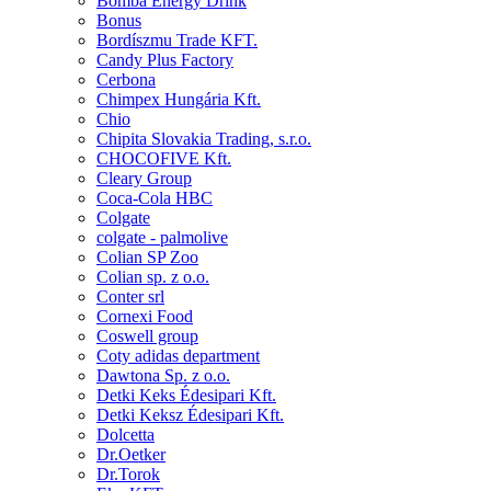
Bomba Energy Drink
Bonus
Bordíszmu Trade KFT.
Candy Plus Factory
Cerbona
Chimpex Hungária Kft.
Chio
Chipita Slovakia Trading, s.r.o.
CHOCOFIVE Kft.
Cleary Group
Coca-Cola HBC
Colgate
colgate - palmolive
Colian SP Zoo
Colian sp. z o.o.
Conter srl
Cornexi Food
Coswell group
Coty adidas department
Dawtona Sp. z o.o.
Detki Keks Édesipari Kft.
Detki Keksz Édesipari Kft.
Dolcetta
Dr.Oetker
Dr.Torok