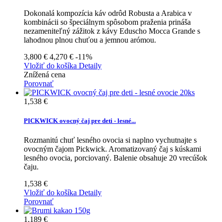
Dokonalá kompozícia káv odrôd Robusta a Arabica v
kombinácii so špeciálnym spôsobom praženia prináša
nezameniteľný zážitok z kávy Eduscho Mocca Grande s
lahodnou plnou chuťou a jemnou arómou.
3,800 €
4,270 €
-11%
Vložiť do košíka
Detaily
Znížená cena
Porovnať
1,538 €
PICKWICK ovocný čaj pre deti - lesné...
Rozmanitú chuť lesného ovocia si naplno vychutnajte s
ovocným čajom Pickwick. Aromatizovaný čaj s kúskami
lesného ovocia, porciovaný. Balenie obsahuje 20 vrecúšok
čaju.
1,538 €
Vložiť do košíka
Detaily
Porovnať
1,189 €