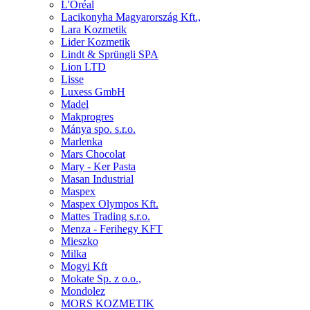
L'Oréal
Lacikonyha Magyarország Kft.,
Lara Kozmetik
Lider Kozmetik
Lindt & Sprüngli SPA
Lion LTD
Lisse
Luxess GmbH
Madel
Makprogres
Mánya spo. s.r.o.
Marlenka
Mars Chocolat
Mary - Ker Pasta
Masan Industrial
Maspex
Maspex Olympos Kft.
Mattes Trading s.r.o.
Menza - Ferihegy KFT
Mieszko
Milka
Mogyi Kft
Mokate Sp. z o.o.,
Mondolez
MORS KOZMETIK