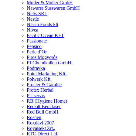
Muller & Muller GmbH
Nawarra Susswaren GmbH
Nefis SRL
Nestlé
Nissin Foods kft
Nivea
Pacific Ocean KFT
Passionate
Pepsico
Perle d´Or
Piros Mogyorós
PJ Chemikalien GmbH
Podravka
Point Marketing Kft.
Polwerk Kft.
Procter & Gamble
Protex Herbal
PT servis
RB (Hygiene Home)
Reckitt Benckiser
Red Bull GmbH
Roshen
Roxdavi 2007
Royalsekt Zrt.,
RTC Direct Ltd.