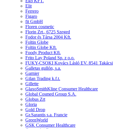
Eko KFT.
Elit
Ferrero
Figaro
fit GmbH
Floren cosmetic
Florin Zrt., 6725 Szeged
Fodor és Társa 2004 Kft.
Foltin Globe
Foltin Globe Kft.
Foody Product Kft.
Frito Lay Poland Sp. z o.o.
FUKY-CSOKI Kovács Lásló EV. 8541 Takácsi
Galletas gullón, s.a.
Garnier
Gilan Trading k.f.t.
Gillette
GlaxoSmithKline Consumer Healthcare
Global Cosmed Group S.A.
Globus Zrt
Gloria
Gold Drop
Gr.Sarantis s.a. Francie
GreenWorld
GSK Consumer Healthcare