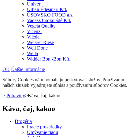
Univer
Urban Édesipari Kft.
ÚSOVSKO FOOD a.s.
Vadász Csokoládé Kft.
Vegeta Quality
Vicenzi
Vileda
Weisser Riese
Well Done
Wella
Widder Bon -Bon Kft.
OK
Ďalšie informácie
Súbory Cookies nám pomáhajú poskytovať služby. Používaním
našich služieb vyjadrujete súhlas s používaním súborov Cookies.
>
Potraviny
>
Káva, čaj, kakao
Káva, čaj, kakao
Drogéria
Pracie prostriedky
Umývanie riadu