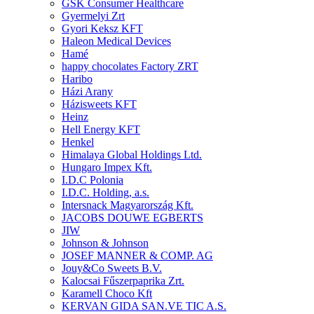
GSK Consumer Healthcare
Gyermelyi Zrt
Gyori Keksz KFT
Haleon Medical Devices
Hamé
happy chocolates Factory ZRT
Haribo
Házi Arany
Házisweets KFT
Heinz
Hell Energy KFT
Henkel
Himalaya Global Holdings Ltd.
Hungaro Impex Kft.
I.D.C Polonia
I.D.C. Holding, a.s.
Intersnack Magyarország Kft.
JACOBS DOUWE EGBERTS
JIW
Johnson & Johnson
JOSEF MANNER & COMP. AG
Jouy&Co Sweets B.V.
Kalocsai Fűszerpaprika Zrt.
Karamell Choco Kft
KERVAN GIDA SAN.VE TIC A.S.