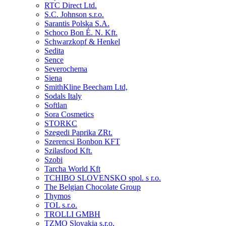
RTC Direct Ltd.
S.C. Johnson s.r.o.
Sarantis Polska S.A.
Schoco Bon É. N. Kft.
Schwarzkopf & Henkel
Sedita
Sence
Severochema
Siena
SmithKline Beecham Ltd,
Sodals Italy
Softlan
Sora Cosmetics
STORKC
Szegedi Paprika ZRt.
Szerencsi Bonbon KFT
Szilasfood Kft.
Szobi
Tarcha World Kft
TCHIBO SLOVENSKO spol. s r.o.
The Belgian Chocolate Group
Thymos
TOL s.r.o.
TROLLI GMBH
TZMO Slovakia s.r.o,