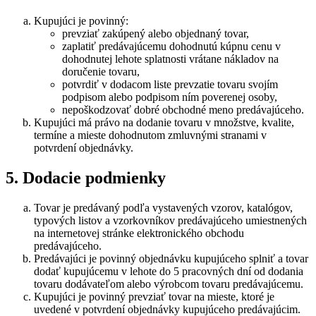
Kupujúci je povinný:
prevziať zakúpený alebo objednaný tovar,
zaplatiť predávajúcemu dohodnutú kúpnu cenu v
dohodnutej lehote splatnosti vrátane nákladov na
doručenie tovaru,
potvrdiť v dodacom liste prevzatie tovaru svojím
podpisom alebo podpisom ním poverenej osoby,
nepoškodzovať dobré obchodné meno predávajúceho.
Kupujúci má právo na dodanie tovaru v množstve, kvalite,
termíne a mieste dohodnutom zmluvnými stranami v
potvrdení objednávky.
5. Dodacie podmienky
Tovar je predávaný podľa vystavených vzorov, katalógov,
typových listov a vzorkovníkov predávajúceho umiestnených
na internetovej stránke elektronického obchodu
predávajúceho.
Predávajúci je povinný objednávku kupujúceho splniť a tovar
dodať kupujúcemu v lehote do 5 pracovných dní od dodania
tovaru dodávateľom alebo výrobcom tovaru predávajúcemu.
Kupujúci je povinný prevziať tovar na mieste, ktoré je
uvedené v potvrdení objednávky kupujúceho predávajúcim.