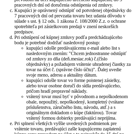
pracovných dní od doručenia odstúpenia od zmluvy.
Kupujúci je oprávnený odstúpiť od potvrdenej objednávky do
7 pracovných dní od prevzatia tovaru bez udania dôvodu v
súlade s ust. § 12 ods. 1 zákona č. 108/2000 Z.z. o ochrane
spotrebiteľa pri zásielkovom predaji v znení neskorších
predpisov.
Pri odstúpení od kúpnej zmluvy podľa predchádzajúceho
bodu je potrebné dodržať nasledovný postup:
kupujúci odošle predávajúcemu e-mail alebo list s
nasledovným znením: "Chcem jednostranne odstúpiť
od zmluvy zo dňa (deň.mesiac.rok) č.(číslo
objednávky) a požadujem vrátenie uhradenej čiastky za
tovar na účet č. (správne číslo účtu)". Ďalej uvedie
svoje meno, adresu a aktuálny dátum.
kupujúci odošle tovar vo forme poistenej zásielky,
alebo tovar osobne doručí do sídla predávajúceho,
pričom hradí prepravné náklady.
vrátený tovar musí byť v pôvodnom a nepoškodenom
obale, nepoužitý, nepoškodený, kompletný (vrátane
príslušenstva, záručného listu, návodu, atď.) a s
originálnym dokladom o kúpe (faktúrou). Tovar
vrátený formou dobierky predávajúci neprijíma.
Pri splnení všetkých vyššie uvedených podmienok pre
vrátenie tovaru, predávajúci zašle kupujúcemu zaplatenú