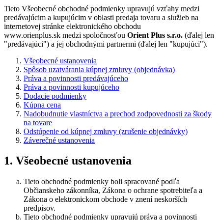
Tieto Všeobecné obchodné podmienky upravujú vzťahy medzi
predávajúcim a kupujúcim v oblasti predaja tovaru a služieb na
internetovej stránke elektronického obchodu
www.orienplus.sk medzi spoločnosťou
Orient Plus s.r.o.
(ďalej len
"predávajúci") a jej obchodnými partnermi (ďalej len "kupujúci").
Všeobecné ustanovenia
Spôsob uzatvárania kúpnej zmluvy (objednávka)
Práva a povinnosti predávajúceho
Práva a povinnosti kupujúceho
Dodacie podmienky
Kúpna cena
Nadobudnutie vlastníctva a prechod zodpovednosti za škody
na tovare
Odstúpenie od kúpnej zmluvy (zrušenie objednávky)
Záverečné ustanovenia
1. Všeobecné ustanovenia
Tieto obchodné podmienky boli spracované podľa
Občianskeho zákonníka, Zákona o ochrane spotrebiteľa a
Zákona o elektronickom obchode v znení neskorších
predpisov.
Tieto obchodné podmienky upravujú práva a povinnosti