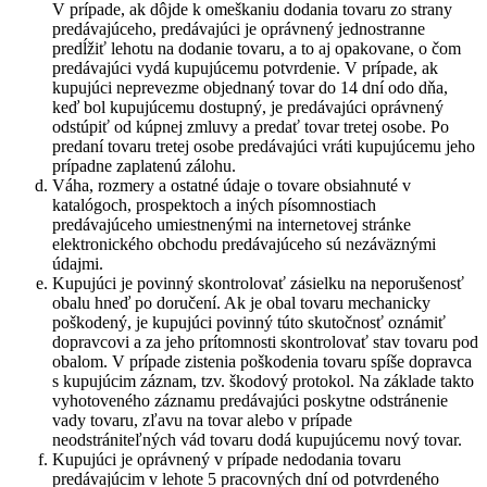
V prípade, ak dôjde k omeškaniu dodania tovaru zo strany
predávajúceho, predávajúci je oprávnený jednostranne
predĺžiť lehotu na dodanie tovaru, a to aj opakovane, o čom
predávajúci vydá kupujúcemu potvrdenie. V prípade, ak
kupujúci neprevezme objednaný tovar do 14 dní odo dňa,
keď bol kupujúcemu dostupný, je predávajúci oprávnený
odstúpiť od kúpnej zmluvy a predať tovar tretej osobe. Po
predaní tovaru tretej osobe predávajúci vráti kupujúcemu jeho
prípadne zaplatenú zálohu.
Váha, rozmery a ostatné údaje o tovare obsiahnuté v
katalógoch, prospektoch a iných písomnostiach
predávajúceho umiestnenými na internetovej stránke
elektronického obchodu predávajúceho sú nezáväznými
údajmi.
Kupujúci je povinný skontrolovať zásielku na neporušenosť
obalu hneď po doručení. Ak je obal tovaru mechanicky
poškodený, je kupujúci povinný túto skutočnosť oznámiť
dopravcovi a za jeho prítomnosti skontrolovať stav tovaru pod
obalom. V prípade zistenia poškodenia tovaru spíše dopravca
s kupujúcim záznam, tzv. škodový protokol. Na základe takto
vyhotoveného záznamu predávajúci poskytne odstránenie
vady tovaru, zľavu na tovar alebo v prípade
neodstrániteľných vád tovaru dodá kupujúcemu nový tovar.
Kupujúci je oprávnený v prípade nedodania tovaru
predávajúcim v lehote 5 pracovných dní od potvrdeného