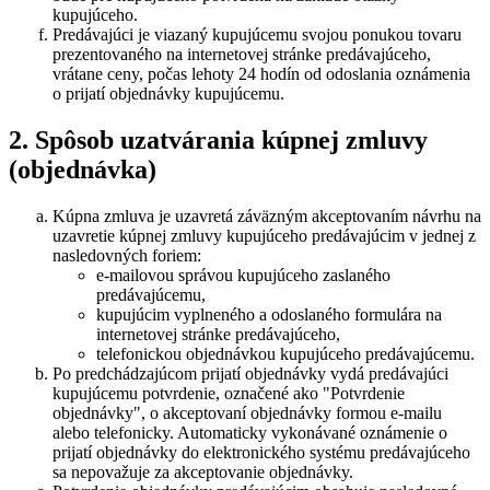
kupujúceho.
Predávajúci je viazaný kupujúcemu svojou ponukou tovaru
prezentovaného na internetovej stránke predávajúceho,
vrátane ceny, počas lehoty 24 hodín od odoslania oznámenia
o prijatí objednávky kupujúcemu.
2. Spôsob uzatvárania kúpnej zmluvy
(objednávka)
Kúpna zmluva je uzavretá záväzným akceptovaním návrhu na
uzavretie kúpnej zmluvy kupujúceho predávajúcim v jednej z
nasledovných foriem:
e-mailovou správou kupujúceho zaslaného
predávajúcemu,
kupujúcim vyplneného a odoslaného formulára na
internetovej stránke predávajúceho,
telefonickou objednávkou kupujúceho predávajúcemu.
Po predchádzajúcom prijatí objednávky vydá predávajúci
kupujúcemu potvrdenie, označené ako "Potvrdenie
objednávky", o akceptovaní objednávky formou e-mailu
alebo telefonicky. Automaticky vykonávané oznámenie o
prijatí objednávky do elektronického systému predávajúceho
sa nepovažuje za akceptovanie objednávky.