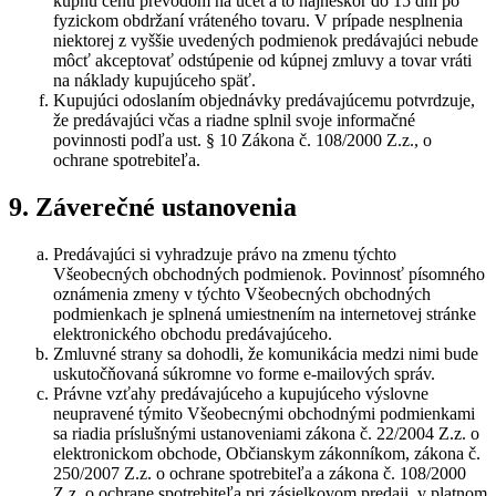
kúpnu cenu prevodom na účet a to najneskôr do 15 dní po
fyzickom obdržaní vráteného tovaru. V prípade nesplnenia
niektorej z vyššie uvedených podmienok predávajúci nebude
môcť akceptovať odstúpenie od kúpnej zmluvy a tovar vráti
na náklady kupujúceho späť.
Kupujúci odoslaním objednávky predávajúcemu potvrdzuje,
že predávajúci včas a riadne splnil svoje informačné
povinnosti podľa ust. § 10 Zákona č. 108/2000 Z.z., o
ochrane spotrebiteľa.
9. Záverečné ustanovenia
Predávajúci si vyhradzuje právo na zmenu týchto
Všeobecných obchodných podmienok. Povinnosť písomného
oznámenia zmeny v týchto Všeobecných obchodných
podmienkach je splnená umiestnením na internetovej stránke
elektronického obchodu predávajúceho.
Zmluvné strany sa dohodli, že komunikácia medzi nimi bude
uskutočňovaná súkromne vo forme e-mailových správ.
Právne vzťahy predávajúceho a kupujúceho výslovne
neupravené týmito Všeobecnými obchodnými podmienkami
sa riadia príslušnými ustanoveniami zákona č. 22/2004 Z.z. o
elektronickom obchode, Občianskym zákonníkom, zákona č.
250/2007 Z.z. o ochrane spotrebiteľa a zákona č. 108/2000
Z.z. o ochrane spotrebiteľa pri zásielkovom predaji, v platnom