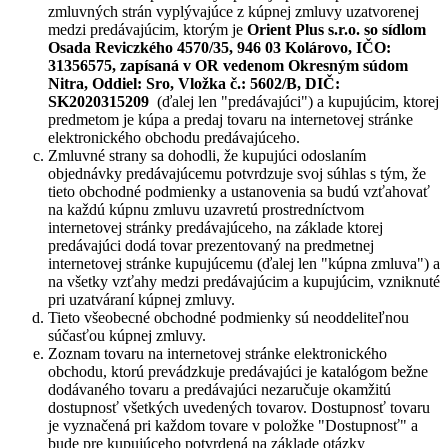
zmluvných strán vyplývajúce z kúpnej zmluvy uzatvorenej
medzi predávajúcim, ktorým je
Orient Plus s.r.o.
so sídlom
Osada Reviczkého 4570/35, 946 03 Kolárovo, IČO:
31356575, zapísaná v OR vedenom Okresným súdom
Nitra, Oddiel: Sro, Vložka č.: 5602/B, DIČ:
SK2020315209
(ďalej len "predávajúci") a kupujúcim, ktorej
predmetom je kúpa a predaj tovaru na internetovej stránke
elektronického obchodu predávajúceho.
Zmluvné strany sa dohodli, že kupujúci odoslaním
objednávky predávajúcemu potvrdzuje svoj súhlas s tým, že
tieto obchodné podmienky a ustanovenia sa budú vzťahovať
na každú kúpnu zmluvu uzavretú prostredníctvom
internetovej stránky predávajúceho, na základe ktorej
predávajúci dodá tovar prezentovaný na predmetnej
internetovej stránke kupujúcemu (ďalej len "kúpna zmluva") a
na všetky vzťahy medzi predávajúcim a kupujúcim, vzniknuté
pri uzatváraní kúpnej zmluvy.
Tieto všeobecné obchodné podmienky sú neoddeliteľnou
súčasťou kúpnej zmluvy.
Zoznam tovaru na internetovej stránke elektronického
obchodu, ktorú prevádzkuje predávajúci je katalógom bežne
dodávaného tovaru a predávajúci nezaručuje okamžitú
dostupnosť všetkých uvedených tovarov. Dostupnosť tovaru
je vyznačená pri každom tovare v položke "Dostupnosť" a
bude pre kupujúceho potvrdená na základe otázky