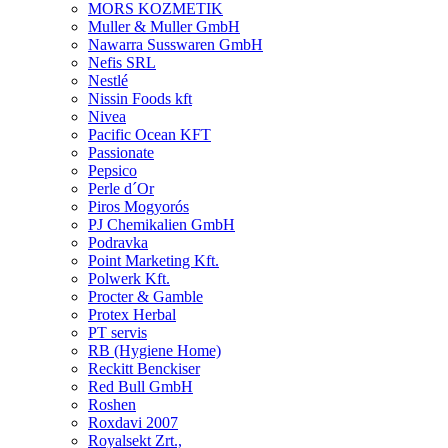
MORS KOZMETIK
Muller & Muller GmbH
Nawarra Susswaren GmbH
Nefis SRL
Nestlé
Nissin Foods kft
Nivea
Pacific Ocean KFT
Passionate
Pepsico
Perle d´Or
Piros Mogyorós
PJ Chemikalien GmbH
Podravka
Point Marketing Kft.
Polwerk Kft.
Procter & Gamble
Protex Herbal
PT servis
RB (Hygiene Home)
Reckitt Benckiser
Red Bull GmbH
Roshen
Roxdavi 2007
Royalsekt Zrt.,