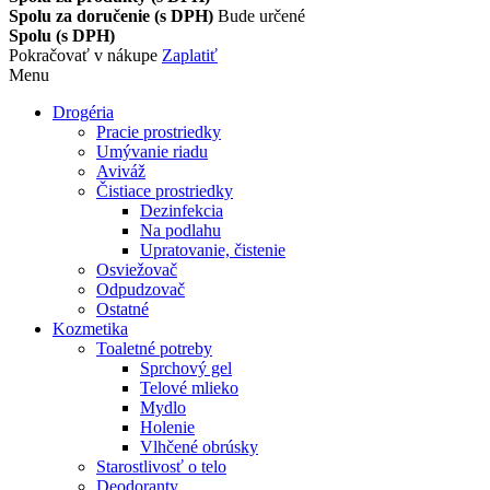
Spolu za doručenie (s DPH)
Bude určené
Spolu (s DPH)
Pokračovať v nákupe
Zaplatiť
Menu
Drogéria
Pracie prostriedky
Umývanie riadu
Aviváž
Čistiace prostriedky
Dezinfekcia
Na podlahu
Upratovanie, čistenie
Osviežovač
Odpudzovač
Ostatné
Kozmetika
Toaletné potreby
Sprchový gel
Telové mlieko
Mydlo
Holenie
Vlhčené obrúsky
Starostlivosť o telo
Deodoranty