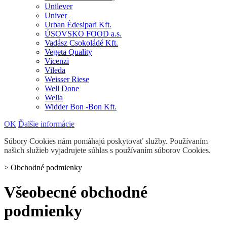
Unilever
Univer
Urban Édesipari Kft.
ÚSOVSKO FOOD a.s.
Vadász Csokoládé Kft.
Vegeta Quality
Vicenzi
Vileda
Weisser Riese
Well Done
Wella
Widder Bon -Bon Kft.
OK
Ďalšie informácie
Súbory Cookies nám pomáhajú poskytovať služby. Používaním
našich služieb vyjadrujete súhlas s používaním súborov Cookies.
>
Obchodné podmienky
Všeobecné obchodné
podmienky