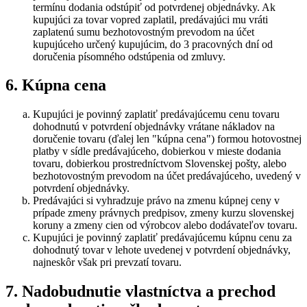
termínu dodania odstúpiť od potvrdenej objednávky. Ak
kupujúci za tovar vopred zaplatil, predávajúci mu vráti
zaplatenú sumu bezhotovostným prevodom na účet
kupujúceho určený kupujúcim, do 3 pracovných dní od
doručenia písomného odstúpenia od zmluvy.
6. Kúpna cena
Kupujúci je povinný zaplatiť predávajúcemu cenu tovaru
dohodnutú v potvrdení objednávky vrátane nákladov na
doručenie tovaru (ďalej len "kúpna cena") formou hotovostnej
platby v sídle predávajúceho, dobierkou v mieste dodania
tovaru, dobierkou prostredníctvom Slovenskej pošty, alebo
bezhotovostným prevodom na účet predávajúceho, uvedený v
potvrdení objednávky.
Predávajúci si vyhradzuje právo na zmenu kúpnej ceny v
prípade zmeny právnych predpisov, zmeny kurzu slovenskej
koruny a zmeny cien od výrobcov alebo dodávateľov tovaru.
Kupujúci je povinný zaplatiť predávajúcemu kúpnu cenu za
dohodnutý tovar v lehote uvedenej v potvrdení objednávky,
najneskôr však pri prevzatí tovaru.
7. Nadobudnutie vlastníctva a prechod