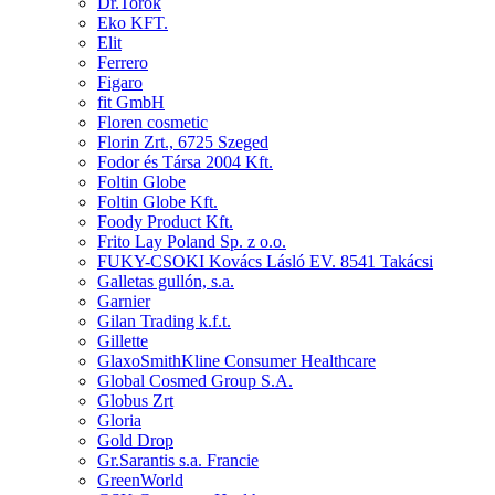
Dr.Torok
Eko KFT.
Elit
Ferrero
Figaro
fit GmbH
Floren cosmetic
Florin Zrt., 6725 Szeged
Fodor és Társa 2004 Kft.
Foltin Globe
Foltin Globe Kft.
Foody Product Kft.
Frito Lay Poland Sp. z o.o.
FUKY-CSOKI Kovács Lásló EV. 8541 Takácsi
Galletas gullón, s.a.
Garnier
Gilan Trading k.f.t.
Gillette
GlaxoSmithKline Consumer Healthcare
Global Cosmed Group S.A.
Globus Zrt
Gloria
Gold Drop
Gr.Sarantis s.a. Francie
GreenWorld