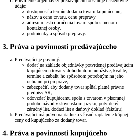
Potvrdenie objednávky predávajúcim obsahuje nasledovné
údaje:
dostupnosť a termín dodania tovaru kupujúcemu,
názov a cenu tovaru, cenu prepravy,
adresu miesta doručenia tovaru spolu s menom
kontaktnej osoby,
podmienky a spôsob prepravy.
3. Práva a povinnosti predávajúceho
Predávajúci je povinný:
dodať na základe objednávky potvrdenej predávajúcim
kupujúcemu tovar v dohodnutom množstve, kvalite,
termíne a zabaliť ho spôsobom potrebným na jeho
ochranu pri preprave,
zabezpečiť, aby dodaný tovar spĺňal platné právne
predpisy SR,
odovzdať kupujúcemu spolu s tovarom v písomnej
podobe návod v slovenskom jazyku, potvrdený
záručný list, dodací list a daňový doklad (faktúru).
Predávajúci má právo na riadne a včasné zaplatenie kúpnej
ceny od kupujúceho za dodaný tovar.
4. Práva a povinnosti kupujúceho