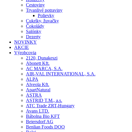
Cestoviny
Trvanlivé potraviny
Polievky
Cukríky, žuvačky
Čokolády
Salónky
Dezerty
NOVINKY
AKCIE
Výrobcovia
2120, Dunakeszi
Abonett Kft.
AC MARCA, S.A.
AIR-VAL INTERNATIONAL, S.A.
ALPA
Alveola Kft.
ApartNatural
ASTRA
ASTRID T.M., a.s.
ATC Trade ZRT-Hungary
Avans LTD.
Bábolna Bio KFT
Beiersdorf AG
Benlian Foods DOO