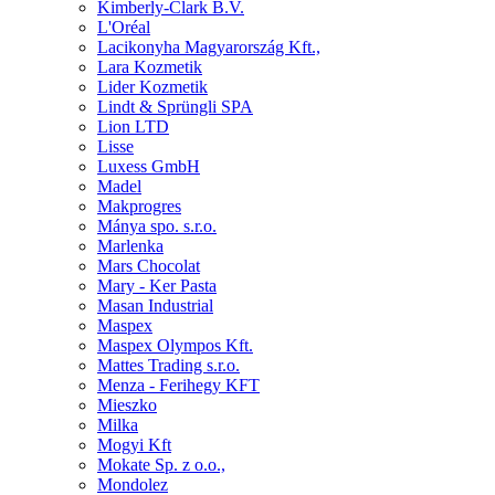
Kimberly-Clark B.V.
L'Oréal
Lacikonyha Magyarország Kft.,
Lara Kozmetik
Lider Kozmetik
Lindt & Sprüngli SPA
Lion LTD
Lisse
Luxess GmbH
Madel
Makprogres
Mánya spo. s.r.o.
Marlenka
Mars Chocolat
Mary - Ker Pasta
Masan Industrial
Maspex
Maspex Olympos Kft.
Mattes Trading s.r.o.
Menza - Ferihegy KFT
Mieszko
Milka
Mogyi Kft
Mokate Sp. z o.o.,
Mondolez