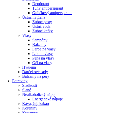
Deodorant
Tuhý antiperspirant
Guličkový antiperspirant
Ústna hygiena
Zubné pasty
Ústná voda
Zubné kefky
Vlasy
Šampóny
Balzamy
Farba na vlasy
Lak na vlasy
Pena na vlasy
Gél na vlasy
Hygiena
Darčekové sady
Balzamy na pery
Potraviny
Sladkosti
Slané
Nealkoholický nápoj
Energetické nápoje
Káva, čaj, kakao
Koreniny
Konzervy