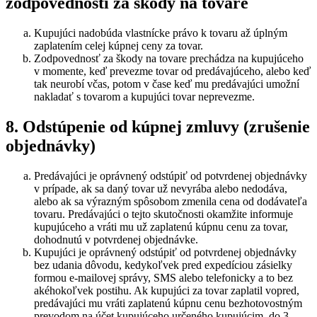
zodpovednosti za škody na tovare
Kupujúci nadobúda vlastnícke právo k tovaru až úplným
zaplatením celej kúpnej ceny za tovar.
Zodpovednosť za škody na tovare prechádza na kupujúceho
v momente, keď prevezme tovar od predávajúceho, alebo keď
tak neurobí včas, potom v čase keď mu predávajúci umožní
nakladať s tovarom a kupujúci tovar neprevezme.
8. Odstúpenie od kúpnej zmluvy (zrušenie
objednávky)
Predávajúci je oprávnený odstúpiť od potvrdenej objednávky
v prípade, ak sa daný tovar už nevyrába alebo nedodáva,
alebo ak sa výrazným spôsobom zmenila cena od dodávateľa
tovaru. Predávajúci o tejto skutočnosti okamžite informuje
kupujúceho a vráti mu už zaplatenú kúpnu cenu za tovar,
dohodnutú v potvrdenej objednávke.
Kupujúci je oprávnený odstúpiť od potvrdenej objednávky
bez udania dôvodu, kedykoľvek pred expedíciou zásielky
formou e-mailovej správy, SMS alebo telefonicky a to bez
akéhokoľvek postihu. Ak kupujúci za tovar zaplatil vopred,
predávajúci mu vráti zaplatenú kúpnu cenu bezhotovostným
prevodom na účet kupujúceho určeného kupujúcim, do 3