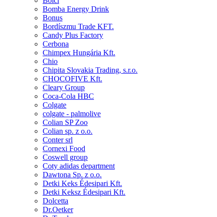
Bolci
Bomba Energy Drink
Bonus
Bordíszmu Trade KFT.
Candy Plus Factory
Cerbona
Chimpex Hungária Kft.
Chio
Chipita Slovakia Trading, s.r.o.
CHOCOFIVE Kft.
Cleary Group
Coca-Cola HBC
Colgate
colgate - palmolive
Colian SP Zoo
Colian sp. z o.o.
Conter srl
Cornexi Food
Coswell group
Coty adidas department
Dawtona Sp. z o.o.
Detki Keks Édesipari Kft.
Detki Keksz Édesipari Kft.
Dolcetta
Dr.Oetker