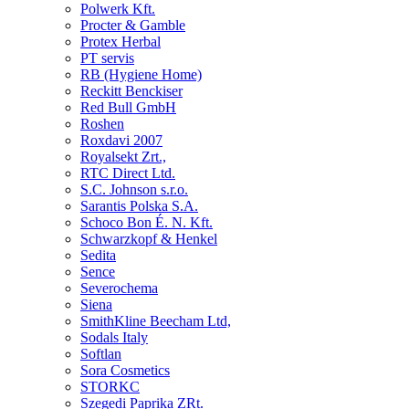
Polwerk Kft.
Procter & Gamble
Protex Herbal
PT servis
RB (Hygiene Home)
Reckitt Benckiser
Red Bull GmbH
Roshen
Roxdavi 2007
Royalsekt Zrt.,
RTC Direct Ltd.
S.C. Johnson s.r.o.
Sarantis Polska S.A.
Schoco Bon É. N. Kft.
Schwarzkopf & Henkel
Sedita
Sence
Severochema
Siena
SmithKline Beecham Ltd,
Sodals Italy
Softlan
Sora Cosmetics
STORKC
Szegedi Paprika ZRt.