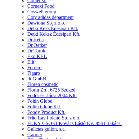
Conter srl
Cornexi Food
Coswell group
Coty adidas department
Dawtona Sp. z o.o.
Detki Keks Édesipari Kft.
Detki Keksz Édesipari Kft.
Dolcetta
Dr.Oetker
Dr.Torok
Eko KFT.
Elit
Ferrero
Figaro
fit GmbH
Floren cosmetic
Florin Zrt., 6725 Szeged
Fodor és Társa 2004 Kft.
Foltin Globe
Foltin Globe Kft.
Foody Product Kft.
Frito Lay Poland Sp. z o.o.
FUKY-CSOKI Kovács Lásló EV. 8541 Takácsi
Galletas gullón, s.a.
Garnier