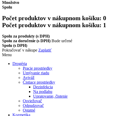
Množstvo
Spolu
Počet produktov v nákupnom košíku:
0
Počet produktov v nákupnom košíku: 1
Spolu za produkty (s DPH)
Spolu za doručenie (s DPH)
Bude určené
Spolu (s DPH)
Pokračovať v nákupe
Zaplatiť
Menu
Drogéria
Pracie prostriedky
Umývanie riadu
Aviváž
Čistiace prostriedky
Dezinfekcia
Na podlahu
Upratovanie, čistenie
Osviežovač
Odpudzovač
Ostatné
Kozmetika