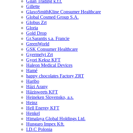
Gilan Trading k.f.t.
Gillette
GlaxoSmithKline Consumer Healthcare
Global Cosmed Group S.A.
Globus Zrt
Gloria
Gold Drop
Gr.Sarantis s.a. Francie
GreenWorld
GSK Consumer Healthcare
Gyermelyi Zrt
Gyori Keksz KFT
Haleon Medical Devices
Hamé
happy chocolates Factory ZRT
Haribo
Házi Arany
Házisweets KFT
Heineken Slovensko, a.s.
Heinz
Hell Energy KFT
Henkel
Himalaya Global Holdings Ltd.
Hungaro Impex Kft.
I.D.C Polonia