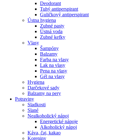
Deodorant
Tuhý antiperspirant
Guličkový antiperspirant
Ústna hygiena
Zubné pasty
Ústná voda
Zubné kefky
Vlasy
Šampóny
Balzamy
Farba na vlasy
Lak na vlasy
Pena na vlasy
Gél na vlasy
Hygiena
Darčekové sady
Balzamy na pery
Potraviny
Sladkosti
Slané
Nealkoholický nápoj
Energetické nápoje
Alkoholický nápoj
Káva, čaj, kakao
Koreniny