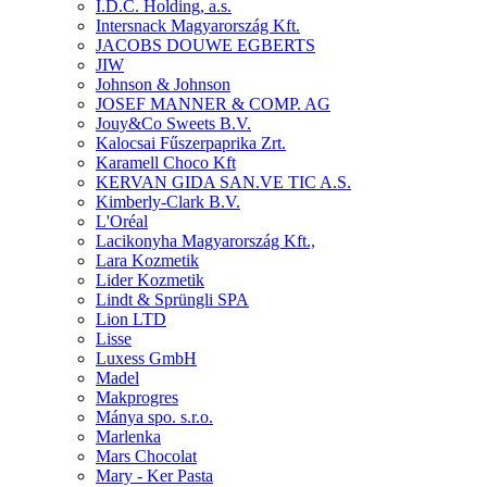
I.D.C. Holding, a.s.
Intersnack Magyarország Kft.
JACOBS DOUWE EGBERTS
JIW
Johnson & Johnson
JOSEF MANNER & COMP. AG
Jouy&Co Sweets B.V.
Kalocsai Fűszerpaprika Zrt.
Karamell Choco Kft
KERVAN GIDA SAN.VE TIC A.S.
Kimberly-Clark B.V.
L'Oréal
Lacikonyha Magyarország Kft.,
Lara Kozmetik
Lider Kozmetik
Lindt & Sprüngli SPA
Lion LTD
Lisse
Luxess GmbH
Madel
Makprogres
Mánya spo. s.r.o.
Marlenka
Mars Chocolat
Mary - Ker Pasta