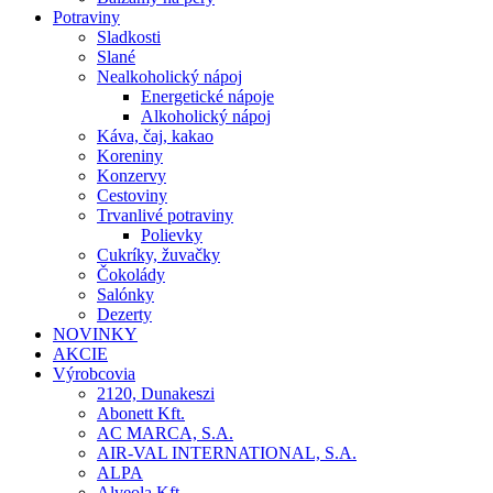
Potraviny
Sladkosti
Slané
Nealkoholický nápoj
Energetické nápoje
Alkoholický nápoj
Káva, čaj, kakao
Koreniny
Konzervy
Cestoviny
Trvanlivé potraviny
Polievky
Cukríky, žuvačky
Čokolády
Salónky
Dezerty
NOVINKY
AKCIE
Výrobcovia
2120, Dunakeszi
Abonett Kft.
AC MARCA, S.A.
AIR-VAL INTERNATIONAL, S.A.
ALPA
Alveola Kft.