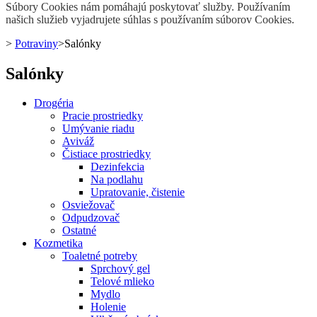
Súbory Cookies nám pomáhajú poskytovať služby. Používaním
našich služieb vyjadrujete súhlas s používaním súborov Cookies.
>
Potraviny
>
Salónky
Salónky
Drogéria
Pracie prostriedky
Umývanie riadu
Aviváž
Čistiace prostriedky
Dezinfekcia
Na podlahu
Upratovanie, čistenie
Osviežovač
Odpudzovač
Ostatné
Kozmetika
Toaletné potreby
Sprchový gel
Telové mlieko
Mydlo
Holenie