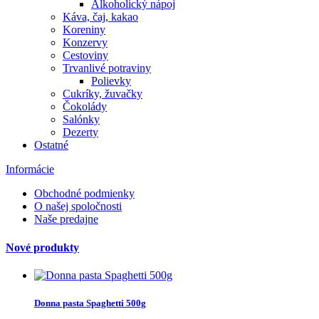
Alkoholický nápoj
Káva, čaj, kakao
Koreniny
Konzervy
Cestoviny
Trvanlivé potraviny
Polievky
Cukríky, žuvačky
Čokolády
Salónky
Dezerty
Ostatné
Informácie
Obchodné podmienky
O našej spoločnosti
Naše predajne
Nové produkty
Donna pasta Spaghetti 500g