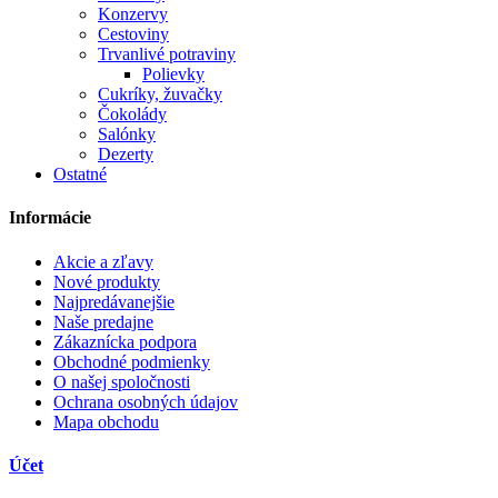
Konzervy
Cestoviny
Trvanlivé potraviny
Polievky
Cukríky, žuvačky
Čokolády
Salónky
Dezerty
Ostatné
Informácie
Akcie a zľavy
Nové produkty
Najpredávanejšie
Naše predajne
Zákaznícka podpora
Obchodné podmienky
O našej spoločnosti
Ochrana osobných údajov
Mapa obchodu
Účet