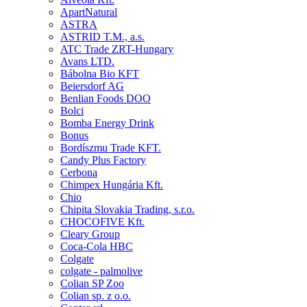
ApartNatural
ASTRA
ASTRID T.M., a.s.
ATC Trade ZRT-Hungary
Avans LTD.
Bábolna Bio KFT
Beiersdorf AG
Benlian Foods DOO
Bolci
Bomba Energy Drink
Bonus
Bordíszmu Trade KFT.
Candy Plus Factory
Cerbona
Chimpex Hungária Kft.
Chio
Chipita Slovakia Trading, s.r.o.
CHOCOFIVE Kft.
Cleary Group
Coca-Cola HBC
Colgate
colgate - palmolive
Colian SP Zoo
Colian sp. z o.o.