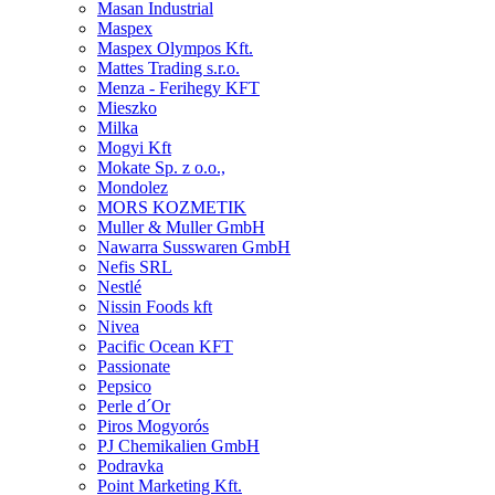
Masan Industrial
Maspex
Maspex Olympos Kft.
Mattes Trading s.r.o.
Menza - Ferihegy KFT
Mieszko
Milka
Mogyi Kft
Mokate Sp. z o.o.,
Mondolez
MORS KOZMETIK
Muller & Muller GmbH
Nawarra Susswaren GmbH
Nefis SRL
Nestlé
Nissin Foods kft
Nivea
Pacific Ocean KFT
Passionate
Pepsico
Perle d´Or
Piros Mogyorós
PJ Chemikalien GmbH
Podravka
Point Marketing Kft.