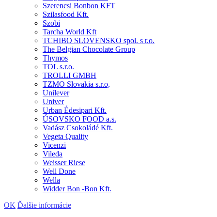
Szerencsi Bonbon KFT
Szilasfood Kft.
Szobi
Tarcha World Kft
TCHIBO SLOVENSKO spol. s r.o.
The Belgian Chocolate Group
Thymos
TOL s.r.o.
TROLLI GMBH
TZMO Slovakia s.r.o,
Unilever
Univer
Urban Édesipari Kft.
ÚSOVSKO FOOD a.s.
Vadász Csokoládé Kft.
Vegeta Quality
Vicenzi
Vileda
Weisser Riese
Well Done
Wella
Widder Bon -Bon Kft.
OK
Ďalšie informácie