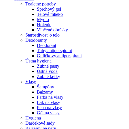
Toaletné potreby
Sprchový gel
Telové mlieko
Mydlo
Holenie
Vlhčené obrúsky
Starostlivosť o telo
Deodoranty
Deodorant
Tuhý antiperspirant
Guličkový antiperspirant
Ústna hygiena
Zubné pasty
Ústná voda
Zubné kefky
Vlasy
Šampóny
Balzamy
Farba na vlasy
Lak na vlasy
Pena na vlasy
Gél na vlasy
Hygiena
Darčekové sady
Balzamy na pery