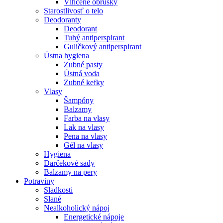
Vlhčené obrúsky
Starostlivosť o telo
Deodoranty
Deodorant
Tuhý antiperspirant
Guličkový antiperspirant
Ústna hygiena
Zubné pasty
Ústná voda
Zubné kefky
Vlasy
Šampóny
Balzamy
Farba na vlasy
Lak na vlasy
Pena na vlasy
Gél na vlasy
Hygiena
Darčekové sady
Balzamy na pery
Potraviny
Sladkosti
Slané
Nealkoholický nápoj
Energetické nápoje