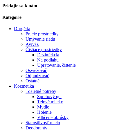
Pridajte sa k nám
Kategórie
Drogéria
Pracie prostriedky
Umývanie riadu
Aviváž
Čistiace prostriedky
Dezinfekcia
Na podlahu
Upratovanie, čistenie
Osviežovač
Odpudzovač
Ostatné
Kozmetika
Toaletné potreby
Sprchový gel
Telové mlieko
Mydlo
Holenie
Vlhčené obrúsky
Starostlivosť o telo
Deodoranty