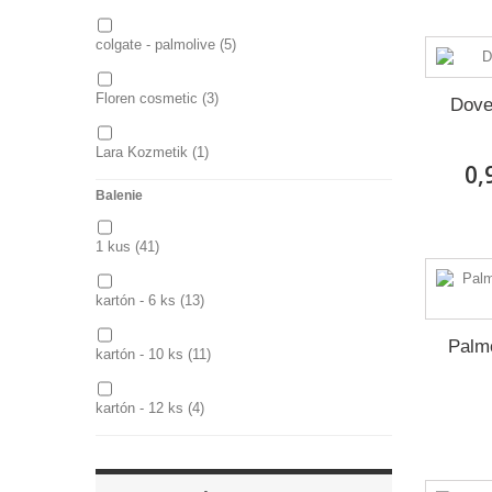
colgate - palmolive
(5)
Floren cosmetic
(3)
Dove
Lara Kozmetik
(1)
0,
Balenie
Sence
(1)
1 kus
(41)
Unilever
(24)
Zobraziť viac
kartón - 6 ks
(13)
Zobraziť menej
Palmo
kartón - 10 ks
(11)
kartón - 12 ks
(4)
kartón - 30 ks
(1)