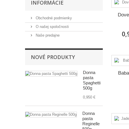
INFORMÁCIE
kartón - 48 ks
(9)
Dove 
Obchodné podmienky
O našej spoločnosti
0,
Naše predajne
NOVÉ PRODUKTY
Donna
Baba
pasta
Spaghetti
500g
0,950 €
Donna
pasta
Reginelle
500g