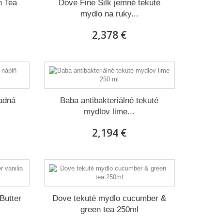
n Tea
Dove Fine Silk jemné tekuté
mydlo na ruky...
2,378 €
adná
Baba antibakteriálné tekuté
mydlov lime...
2,194 €
Butter
Dove tekuté mydlo cucumber &
green tea 250ml