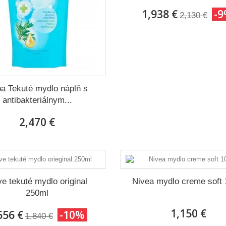
1,938 €
-
2,130 €
a Tekuté mydlo náplň s
antibakteriálnym...
2,470 €
e tekuté mydlo original
Nivea mydlo creme soft 
250ml
1,150 €
656 €
-10%
1,840 €