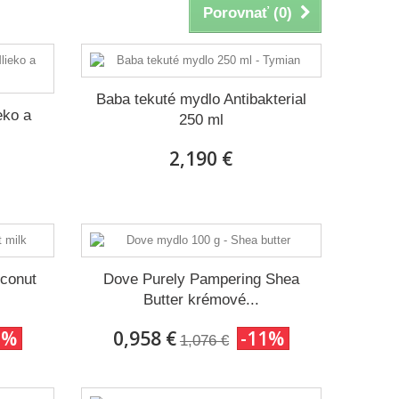
Porovnať (
0
)
Baba tekuté mydlo Antibakterial
eko a
250 ml
2,190 €
oconut
Dove Purely Pampering Shea
Butter krémové...
1%
0,958 €
-11%
1,076 €