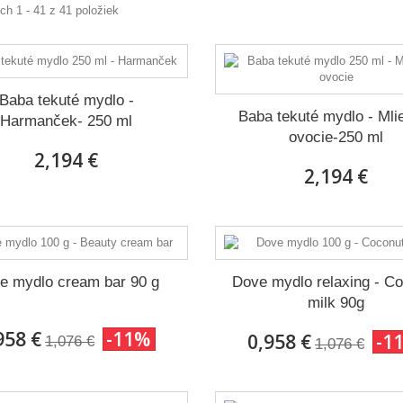
h 1 - 41 z 41 položiek
Baba tekuté mydlo -
Baba tekuté mydlo - Mli
Harmanček- 250 ml
ovocie-250 ml
2,194 €
2,194 €
e mydlo cream bar 90 g
Dove mydlo relaxing - C
milk 90g
958 €
-11%
0,958 €
-1
1,076 €
1,076 €