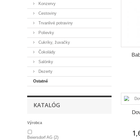
Konzervy
Cestoviny
Trvanlivé potraviny
Polievky
Cukríky, žuvačky
Čokolády
Bab
Salónky
Dezerty
Ostatné
KATALÓG
Dov
Výrobca
1,
Beiersdorf AG
(2)