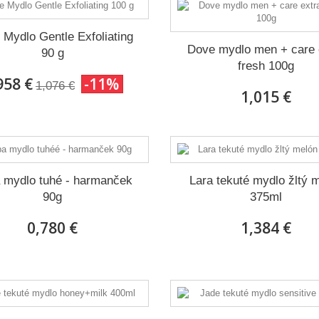
Mydlo Gentle Exfoliating
Dove mydlo men + care 
90 g
fresh 100g
958 €
-11%
1,076 €
1,015 €
 mydlo tuhé - harmanček
Lara tekuté mydlo žltý 
90g
375ml
0,780 €
1,384 €