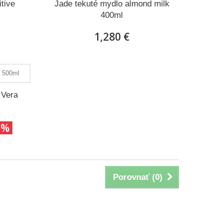
tive
Jade tekuté mydlo almond milk
400ml
1,280 €
 Vera
2%
Porovnať (
0
)