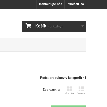
Kontaktujte nás
Prihlásiť sa
Košík
(prázdny)
Počet produktov v kategórii: 41
Zobrazenie:
Mriežka
Zoznam