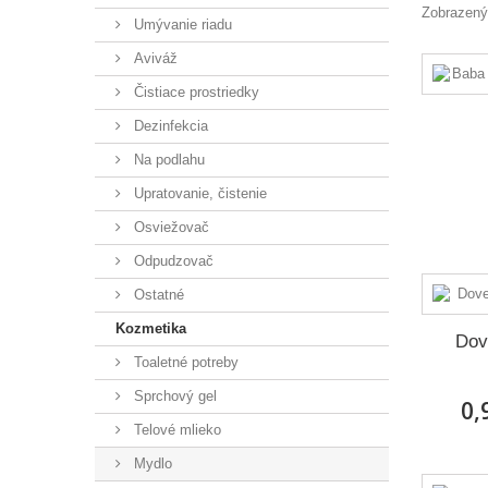
Zobrazenýc
Umývanie riadu
Aviváž
Čistiace prostriedky
Dezinfekcia
Na podlahu
Upratovanie, čistenie
Osviežovač
Odpudzovač
Ostatné
Kozmetika
Dov
Toaletné potreby
Sprchový gel
0,
Telové mlieko
Mydlo