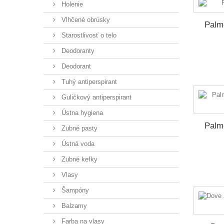
Holenie
Vlhčené obrúsky
Palmo
Starostlivosť o telo
Deodoranty
Deodorant
Tuhý antiperspirant
Guličkový antiperspirant
Ústna hygiena
Palmo
Zubné pasty
Ústná voda
Zubné kefky
Vlasy
Šampóny
Balzamy
Farba na vlasy