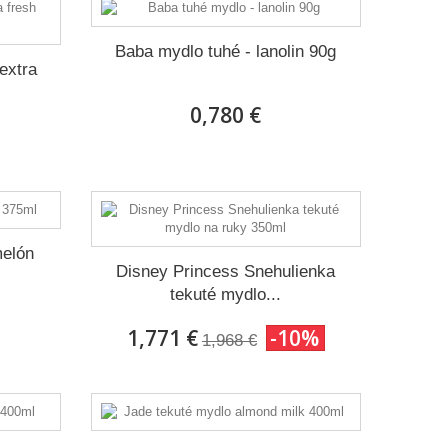
Baba mydlo tuhé - lanolin 90g
extra
0,780 €
melón
Disney Princess Snehulienka
tekuté mydlo...
1,771 €
-10%
1,968 €