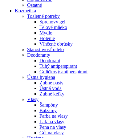
Ostatné
Kozmetika
Toaletné potreby
Sprchový gel
Telové mlieko
Mydlo
Holenie
Vlhčené obrúsky
Starostlivosť o telo
Deodoranty
Deodorant
Tuhý antiperspirant
Guličkový antiperspirant
Ústna hygiena
Zubné pasty
Ústná voda
Zubné kefky
Vlasy
Šampóny
Balzamy
Farba na vlasy
Lak na vlasy
Pena na vlasy
Gél na vlasy