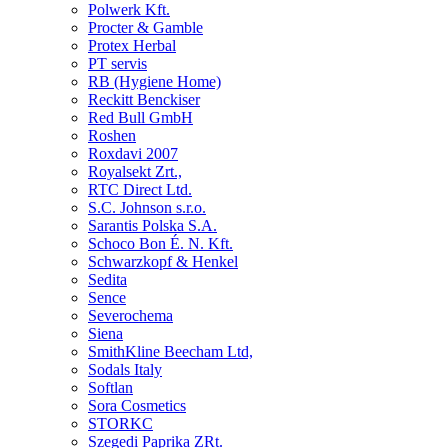
Polwerk Kft.
Procter & Gamble
Protex Herbal
PT servis
RB (Hygiene Home)
Reckitt Benckiser
Red Bull GmbH
Roshen
Roxdavi 2007
Royalsekt Zrt.,
RTC Direct Ltd.
S.C. Johnson s.r.o.
Sarantis Polska S.A.
Schoco Bon É. N. Kft.
Schwarzkopf & Henkel
Sedita
Sence
Severochema
Siena
SmithKline Beecham Ltd,
Sodals Italy
Softlan
Sora Cosmetics
STORKC
Szegedi Paprika ZRt.