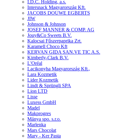
I.D.C. Holding, a.s.
Intersnack Magyarország Kft.
JACOBS DOUWE EGBERTS
JIW
Johnson & Johnson
JOSEF MANNER & COMP. AG
Jouy&Co Sweets B.V.
Kalocsai Fűszerpaprika Zrt.
Karamell Choco Kft
KERVAN GIDA SAN.VE TIC A.S.
Kimberly-Clark B.V.
L'Oréal
Lacikonyha Magyarország Kft.,
Lara Kozmetik
Lider Kozmetik
Lindt & Sprüngli SPA
Lion LTD
Lisse
Luxess GmbH
Madel
Makprogres
Mánya spo. s.r.o.
Marlenka
Mars Chocolat
Mary - Ker Pasta