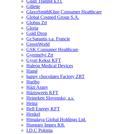
Gilan Trading k.f.t.
Gillette
GlaxoSmithKline Consumer Healthcare
Global Cosmed Group S.A.
Globus Zrt
Gloria
Gold Drop
Gr.Sarantis s.a. Francie
GreenWorld
GSK Consumer Healthcare
Gyermelyi Zrt
Gyori Keksz KFT
Haleon Medical Devices
Hamé
happy chocolates Factory ZRT
Haribo
Házi Arany
Házisweets KFT
Heineken Slovensko, a.s.
Heinz
Hell Energy KFT
Henkel
Himalaya Global Holdings Ltd.
Hungaro Impex Kft.
I.D.C Polonia