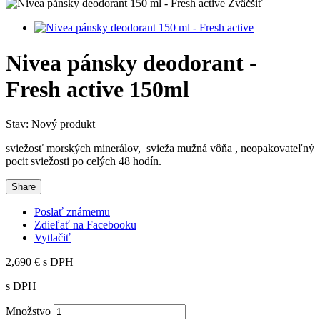
Zväčšiť
Nivea pánsky deodorant -
Fresh active 150ml
Stav:
Nový produkt
sviežosť morských minerálov, svieža mužná vôňa , neopakovateľný
pocit sviežosti po celých 48 hodín.
Share
Poslať známemu
Zdieľať na Facebooku
Vytlačiť
2,690 €
s DPH
s DPH
Množstvo