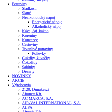
Potraviny
Sladkosti
Slané
Nealkoholický nápoj
Energetické nápoje
Alkoholický nápoj
Káva, čaj, kakao
Koreniny
Konzervy
Cestoviny
Trvanlivé potraviny
Polievky
Cukríky, žuvačky
Čokolády
Salónky
Dezerty
NOVINKY
AKCIE
Výrobcovia
2120, Dunakeszi
Abonett Kft.
AC MARCA, S.A.
AIR-VAL INTERNATIONAL, S.A.
ALPA
Alveola Kft.