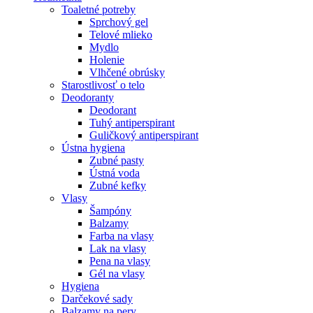
Toaletné potreby
Sprchový gel
Telové mlieko
Mydlo
Holenie
Vlhčené obrúsky
Starostlivosť o telo
Deodoranty
Deodorant
Tuhý antiperspirant
Guličkový antiperspirant
Ústna hygiena
Zubné pasty
Ústná voda
Zubné kefky
Vlasy
Šampóny
Balzamy
Farba na vlasy
Lak na vlasy
Pena na vlasy
Gél na vlasy
Hygiena
Darčekové sady
Balzamy na pery