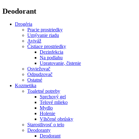
Deodorant
Drogéria
Pracie prostriedky
Umývanie riadu
Aviváž
Čistiace prostriedky
Dezinfekcia
Na podlahu
Upratovanie, čistenie
Osviežovač
Odpudzovač
Ostatné
Kozmetika
Toaletné potreby
Sprchový gel
Telové mlieko
Mydlo
Holenie
Vlhčené obrúsky
Starostlivosť o telo
Deodoranty
Deodorant