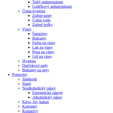
Tuhý antiperspirant
Guličkový antiperspirant
Ústna hygiena
Zubné pasty
Ústná voda
Zubné kefky
Vlasy
Šampóny
Balzamy
Farba na vlasy
Lak na vlasy
Pena na vlasy
Gél na vlasy
Hygiena
Darčekové sady
Balzamy na pery
Potraviny
Sladkosti
Slané
Nealkoholický nápoj
Energetické nápoje
Alkoholický nápoj
Káva, čaj, kakao
Koreniny
Konzervy