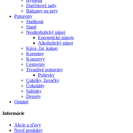
Hygiena
Darčekové sady
Balzamy na pery
Potraviny
Sladkosti
Slané
Nealkoholický nápoj
Energetické nápoje
Alkoholický nápoj
Káva, čaj, kakao
Koreniny
Konzervy
Cestoviny
Trvanlivé potraviny
Polievky
Cukríky, žuvačky
Čokolády
Salónky
Dezerty
Ostatné
Informácie
Akcie a zľavy
Nové produkty