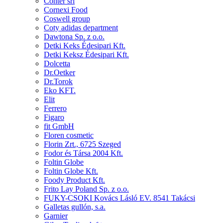
Conter srl
Cornexi Food
Coswell group
Coty adidas department
Dawtona Sp. z o.o.
Detki Keks Édesipari Kft.
Detki Keksz Édesipari Kft.
Dolcetta
Dr.Oetker
Dr.Torok
Eko KFT.
Elit
Ferrero
Figaro
fit GmbH
Floren cosmetic
Florin Zrt., 6725 Szeged
Fodor és Társa 2004 Kft.
Foltin Globe
Foltin Globe Kft.
Foody Product Kft.
Frito Lay Poland Sp. z o.o.
FUKY-CSOKI Kovács Lásló EV. 8541 Takácsi
Galletas gullón, s.a.
Garnier