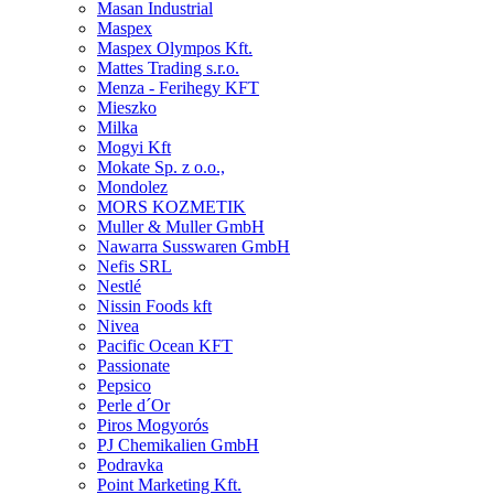
Masan Industrial
Maspex
Maspex Olympos Kft.
Mattes Trading s.r.o.
Menza - Ferihegy KFT
Mieszko
Milka
Mogyi Kft
Mokate Sp. z o.o.,
Mondolez
MORS KOZMETIK
Muller & Muller GmbH
Nawarra Susswaren GmbH
Nefis SRL
Nestlé
Nissin Foods kft
Nivea
Pacific Ocean KFT
Passionate
Pepsico
Perle d´Or
Piros Mogyorós
PJ Chemikalien GmbH
Podravka
Point Marketing Kft.