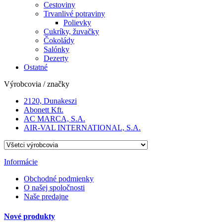
Cestoviny
Trvanlivé potraviny
Polievky
Cukríky, žuvačky
Čokolády
Salónky
Dezerty
Ostatné
Výrobcovia / značky
2120, Dunakeszi
Abonett Kft.
AC MARCA, S.A.
AIR-VAL INTERNATIONAL, S.A.
Informácie
Obchodné podmienky
O našej spoločnosti
Naše predajne
Nové produkty