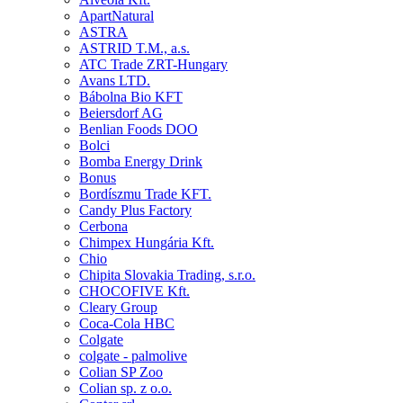
ApartNatural
ASTRA
ASTRID T.M., a.s.
ATC Trade ZRT-Hungary
Avans LTD.
Bábolna Bio KFT
Beiersdorf AG
Benlian Foods DOO
Bolci
Bomba Energy Drink
Bonus
Bordíszmu Trade KFT.
Candy Plus Factory
Cerbona
Chimpex Hungária Kft.
Chio
Chipita Slovakia Trading, s.r.o.
CHOCOFIVE Kft.
Cleary Group
Coca-Cola HBC
Colgate
colgate - palmolive
Colian SP Zoo
Colian sp. z o.o.