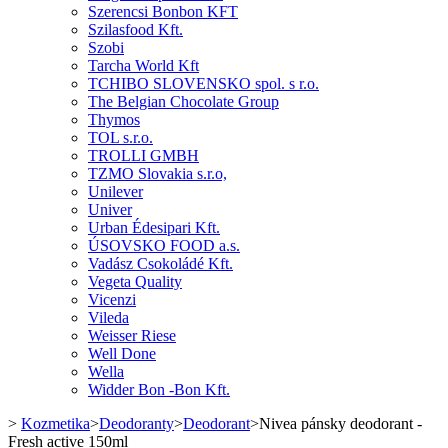
Szerencsi Bonbon KFT
Szilasfood Kft.
Szobi
Tarcha World Kft
TCHIBO SLOVENSKO spol. s r.o.
The Belgian Chocolate Group
Thymos
TOL s.r.o.
TROLLI GMBH
TZMO Slovakia s.r.o,
Unilever
Univer
Urban Édesipari Kft.
ÚSOVSKO FOOD a.s.
Vadász Csokoládé Kft.
Vegeta Quality
Vicenzi
Vileda
Weisser Riese
Well Done
Wella
Widder Bon -Bon Kft.
>
Kozmetika
>
Deodoranty
>
Deodorant
>
Nivea pánsky deodorant -
Fresh active 150ml