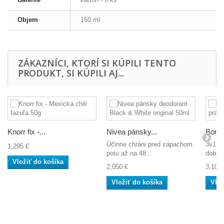
Objem
150 ml
ZÁKAZNÍCI, KTORÍ SI KÚPILI TENTO
PRODUKT, SI KÚPILI AJ...
Knorr fix -...
Nivea pánsky...
Bonux
Účinne chráni pred zápachom
3v1 - 
1,295 €
potu až na 48...
dobrá 
Vložiť do košíka
2,050 €
3,100 
Vložiť do košíka
Vlož