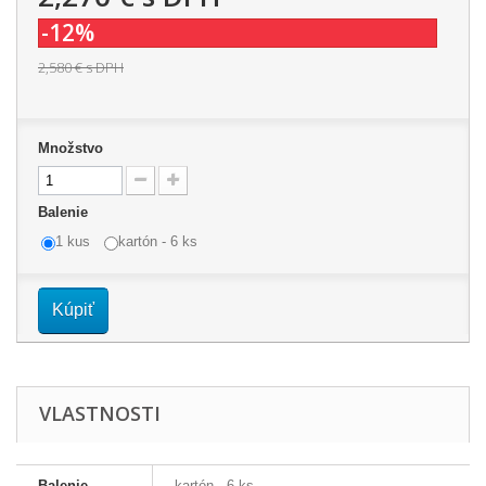
-12%
2,580 €
s DPH
Množstvo
Balenie
1 kus
kartón - 6 ks
Kúpiť
VLASTNOSTI
Balenie
kartón - 6 ks