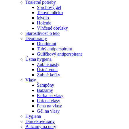
Toaletné potreby
Sprchový gel
Telové mlieko
Mydlo
Holenie
Vlhčené obrúsky
Starostlivosť o telo
Deodoranty
Deodorant
Tuhý antiperspirant
Guličkový antiperspirant
Ústna hygiena
Zubné pasty
Ústná voda
Zubné kefky
Vlasy
Šampóny
Balzamy
Farba na vlasy
Lak na vlasy
Pena na vlasy
Gél na vlasy
Hygiena
Darčekové sady
Balzamy na pery