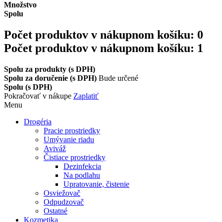
Množstvo
Spolu
Počet produktov v nákupnom košíku:
0
Počet produktov v nákupnom košíku: 1
Spolu za produkty (s DPH)
Spolu za doručenie (s DPH)
Bude určené
Spolu (s DPH)
Pokračovať v nákupe
Zaplatiť
Menu
Drogéria
Pracie prostriedky
Umývanie riadu
Aviváž
Čistiace prostriedky
Dezinfekcia
Na podlahu
Upratovanie, čistenie
Osviežovač
Odpudzovač
Ostatné
Kozmetika