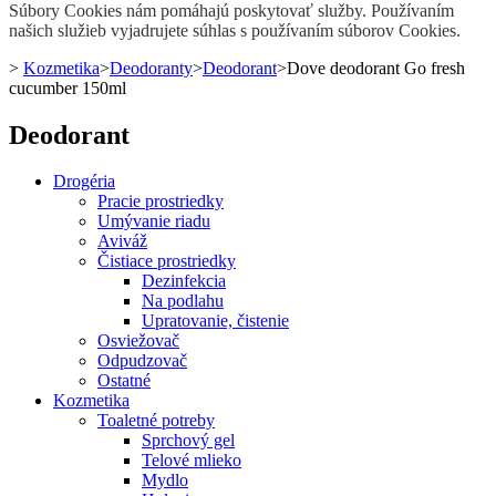
Súbory Cookies nám pomáhajú poskytovať služby. Používaním
našich služieb vyjadrujete súhlas s používaním súborov Cookies.
>
Kozmetika
>
Deodoranty
>
Deodorant
>
Dove deodorant Go fresh
cucumber 150ml
Deodorant
Drogéria
Pracie prostriedky
Umývanie riadu
Aviváž
Čistiace prostriedky
Dezinfekcia
Na podlahu
Upratovanie, čistenie
Osviežovač
Odpudzovač
Ostatné
Kozmetika
Toaletné potreby
Sprchový gel
Telové mlieko
Mydlo