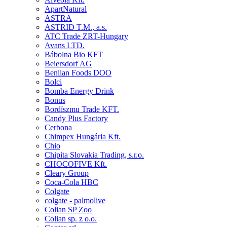
ApartNatural
ASTRA
ASTRID T.M., a.s.
ATC Trade ZRT-Hungary
Avans LTD.
Bábolna Bio KFT
Beiersdorf AG
Benlian Foods DOO
Bolci
Bomba Energy Drink
Bonus
Bordíszmu Trade KFT.
Candy Plus Factory
Cerbona
Chimpex Hungária Kft.
Chio
Chipita Slovakia Trading, s.r.o.
CHOCOFIVE Kft.
Cleary Group
Coca-Cola HBC
Colgate
colgate - palmolive
Colian SP Zoo
Colian sp. z o.o.