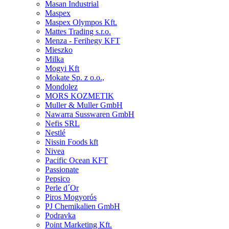
Masan Industrial
Maspex
Maspex Olympos Kft.
Mattes Trading s.r.o.
Menza - Ferihegy KFT
Mieszko
Milka
Mogyi Kft
Mokate Sp. z o.o.,
Mondolez
MORS KOZMETIK
Muller & Muller GmbH
Nawarra Susswaren GmbH
Nefis SRL
Nestlé
Nissin Foods kft
Nivea
Pacific Ocean KFT
Passionate
Pepsico
Perle d´Or
Piros Mogyorós
PJ Chemikalien GmbH
Podravka
Point Marketing Kft.