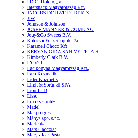
I.D.C. Holding, a.s.
Intersnack Magyarország Kft.
JACOBS DOUWE EGBERTS
JIW
Johnson & Johnson
JOSEF MANNER & COMP. AG
Jouy&Co Sweets B.V.
Kalocsai Fűszerpaprika Zrt.
Karamell Choco Kft
KERVAN GIDA SAN.VE TIC A.S.
Kimberly-Clark B.V.
L'Oréal
Lacikonyha Magyarország Kft.,
Lara Kozmetik
Lider Kozmetik
Lindt & Sprüngli SPA
Lion LTD
Lisse
Luxess GmbH
Madel
Makprogres
Mánya spo. s.r.o.
Marlenka
Mars Chocolat
Mary - Ker Pasta