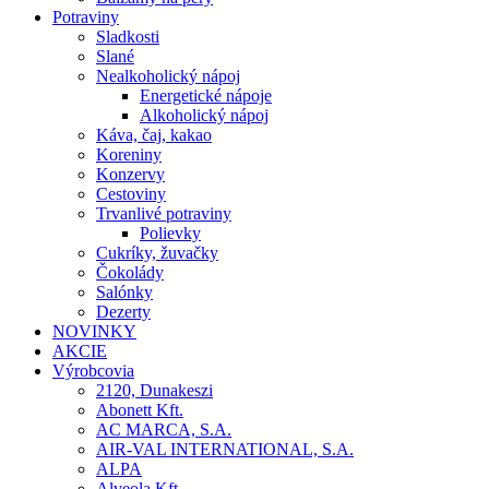
Potraviny
Sladkosti
Slané
Nealkoholický nápoj
Energetické nápoje
Alkoholický nápoj
Káva, čaj, kakao
Koreniny
Konzervy
Cestoviny
Trvanlivé potraviny
Polievky
Cukríky, žuvačky
Čokolády
Salónky
Dezerty
NOVINKY
AKCIE
Výrobcovia
2120, Dunakeszi
Abonett Kft.
AC MARCA, S.A.
AIR-VAL INTERNATIONAL, S.A.
ALPA
Alveola Kft.