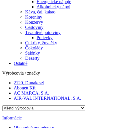
Energetické nápoje
Alkoholický nápoj
Káva, čaj, kakao
Koreniny
Konzervy
Cestoviny
Trvanlivé potraviny
Polievky
Cukríky, žuvačky
Čokolády
Salónky
Dezerty
Ostatné
Výrobcovia / značky
2120, Dunakeszi
Abonett Kft.
AC MARCA, S.A.
AIR-VAL INTERNATIONAL, S.A.
Informácie
Obchodné podmienky