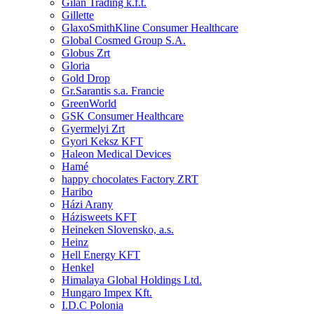
Gilan Trading k.f.t.
Gillette
GlaxoSmithKline Consumer Healthcare
Global Cosmed Group S.A.
Globus Zrt
Gloria
Gold Drop
Gr.Sarantis s.a. Francie
GreenWorld
GSK Consumer Healthcare
Gyermelyi Zrt
Gyori Keksz KFT
Haleon Medical Devices
Hamé
happy chocolates Factory ZRT
Haribo
Házi Arany
Házisweets KFT
Heineken Slovensko, a.s.
Heinz
Hell Energy KFT
Henkel
Himalaya Global Holdings Ltd.
Hungaro Impex Kft.
I.D.C Polonia