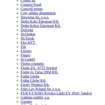
Conter srl
Cornexi Food
Coswell group
Coty adidas department
Dawtona Sp. z o.o.
Detki Keks Édesipari Kft.
Detki Keksz Édesipari Kft.
Dolcetta
Dr.Oetker
Dr.Torok
Eko KFT.
Elit
Ferrero
Figaro
fit GmbH
Floren cosmetic
Florin Zrt., 6725 Szeged
Fodor és Társa 2004 Kft.
Foltin Globe
Foltin Globe Kft.
Foody Product Kft.
Frito Lay Poland Sp. z o.o.
FUKY-CSOKI Kovács Lásló EV. 8541 Takácsi
Galletas gullón, s.a.
Garnier