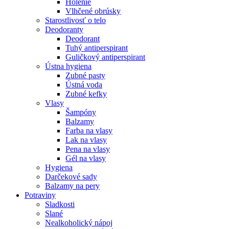
Holenie
Vlhčené obrúsky
Starostlivosť o telo
Deodoranty
Deodorant
Tuhý antiperspirant
Guličkový antiperspirant
Ústna hygiena
Zubné pasty
Ústná voda
Zubné kefky
Vlasy
Šampóny
Balzamy
Farba na vlasy
Lak na vlasy
Pena na vlasy
Gél na vlasy
Hygiena
Darčekové sady
Balzamy na pery
Potraviny
Sladkosti
Slané
Nealkoholický nápoj