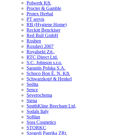
Polwerk Kft.
Procter & Gamble
Protex Herbal
PT servis
RB (Hygiene Home)
Reckitt Benckiser
Red Bull GmbH
Roshen
Roxdavi 2007
Royalsekt Zrt.,
RTC Direct Ltd.
S.C. Johnson s.r.o.
Sarantis Polska S.A.
Schoco Bon É. N. Kft.
Schwarzkopf & Henkel
Sedita
Sence
Severochema
Siena
SmithKline Beecham Ltd,
Sodals Italy
Softlan
Sora Cosmetics
STORKC
Szegedi Paprika ZRt.