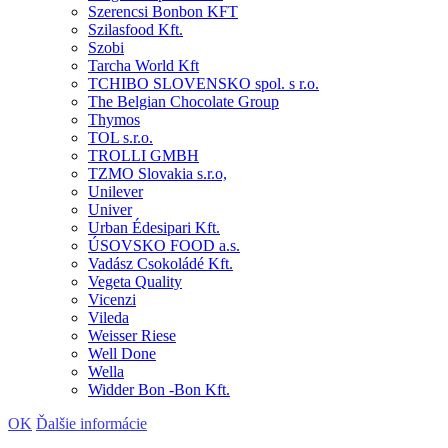
Szerencsi Bonbon KFT
Szilasfood Kft.
Szobi
Tarcha World Kft
TCHIBO SLOVENSKO spol. s r.o.
The Belgian Chocolate Group
Thymos
TOL s.r.o.
TROLLI GMBH
TZMO Slovakia s.r.o,
Unilever
Univer
Urban Édesipari Kft.
ÚSOVSKO FOOD a.s.
Vadász Csokoládé Kft.
Vegeta Quality
Vicenzi
Vileda
Weisser Riese
Well Done
Wella
Widder Bon -Bon Kft.
OK
Ďalšie informácie