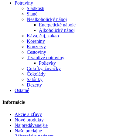
Potraviny
Sladkosti
Slané
Nealkoholický nápoj
Energetické nápoje
Alkoholický nápoj
Káva, čaj, kakao
Koreniny
Konzervy
Cestoviny
Trvanlivé potraviny
Polievky
Cukríky, žuvačky
Čokolády
Salónky
Dezerty
Ostatné
Informácie
Akcie a zľavy
Nové produkty
Najpredávanejšie
Naše predajne