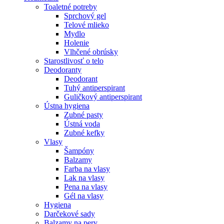
Toaletné potreby
Sprchový gel
Telové mlieko
Mydlo
Holenie
Vlhčené obrúsky
Starostlivosť o telo
Deodoranty
Deodorant
Tuhý antiperspirant
Guličkový antiperspirant
Ústna hygiena
Zubné pasty
Ústná voda
Zubné kefky
Vlasy
Šampóny
Balzamy
Farba na vlasy
Lak na vlasy
Pena na vlasy
Gél na vlasy
Hygiena
Darčekové sady
Balzamy na pery