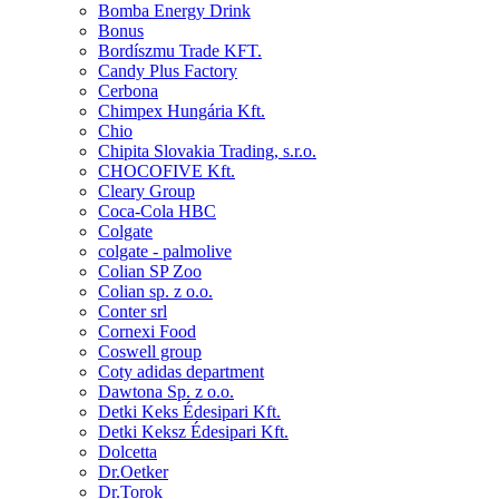
Bomba Energy Drink
Bonus
Bordíszmu Trade KFT.
Candy Plus Factory
Cerbona
Chimpex Hungária Kft.
Chio
Chipita Slovakia Trading, s.r.o.
CHOCOFIVE Kft.
Cleary Group
Coca-Cola HBC
Colgate
colgate - palmolive
Colian SP Zoo
Colian sp. z o.o.
Conter srl
Cornexi Food
Coswell group
Coty adidas department
Dawtona Sp. z o.o.
Detki Keks Édesipari Kft.
Detki Keksz Édesipari Kft.
Dolcetta
Dr.Oetker
Dr.Torok