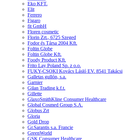
Eko KFT.
Elit
Ferrero
Figaro
fit GmbH
Floren cosmetic
Florin Zrt., 6725 Szeged
Fodor és Társa 2004 Kft.
Foltin Globe
Foltin Globe Kft.
Foody Product Kft.
Frito Lay Poland Sp. z o.o.
FUKY-CSOKI Kovács Lásló EV. 8541 Takácsi
Galletas gullón, s.a.
Garnier
Gilan Trading k.f.t.
Gillette
GlaxoSmithKline Consumer Healthcare
Global Cosmed Group S.A.
Globus Zrt
Gloria
Gold Drop
Gr.Sarantis s.a. Francie
GreenWorld
GSK Consumer Healthcare