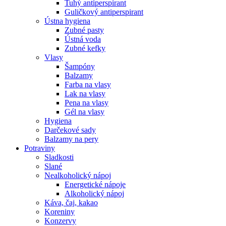
Tuhý antiperspirant
Guličkový antiperspirant
Ústna hygiena
Zubné pasty
Ústná voda
Zubné kefky
Vlasy
Šampóny
Balzamy
Farba na vlasy
Lak na vlasy
Pena na vlasy
Gél na vlasy
Hygiena
Darčekové sady
Balzamy na pery
Potraviny
Sladkosti
Slané
Nealkoholický nápoj
Energetické nápoje
Alkoholický nápoj
Káva, čaj, kakao
Koreniny
Konzervy