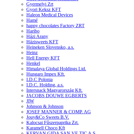
Gyermelyi Zrt
Gyori Keksz KFT
Haleon Medical Devices
Hamé
happy chocolates Factory ZRT
Haribo
Házi Arany
Házisweets KFT
Heineken Slovensko, a.s.
Heinz
Hell Energy KFT
Henkel
Himalaya Global Holdings Ltd.
Hungaro Impex Kft.
I.D.C Polonia
I.D.C. Holding, a.s.
Intersnack Magyarország Kft.
JACOBS DOUWE EGBERTS
JIW
Johnson & Johnson
JOSEF MANNER & COMP. AG
Jouy&Co Sweets B.V.
Kalocsai Fűszerpaprika Zrt.
Karamell Choco Kft
KERVAN GIDA SAN.VE TIC A.S.