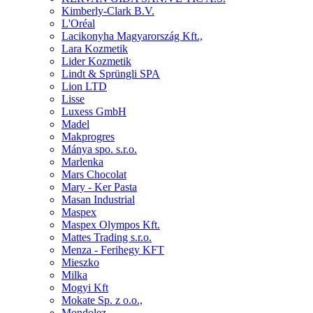
Kimberly-Clark B.V.
L'Oréal
Lacikonyha Magyarország Kft.,
Lara Kozmetik
Lider Kozmetik
Lindt & Sprüngli SPA
Lion LTD
Lisse
Luxess GmbH
Madel
Makprogres
Mánya spo. s.r.o.
Marlenka
Mars Chocolat
Mary - Ker Pasta
Masan Industrial
Maspex
Maspex Olympos Kft.
Mattes Trading s.r.o.
Menza - Ferihegy KFT
Mieszko
Milka
Mogyi Kft
Mokate Sp. z o.o.,
Mondolez