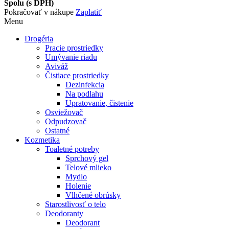
Spolu (s DPH)
Pokračovať v nákupe
Zaplatiť
Menu
Drogéria
Pracie prostriedky
Umývanie riadu
Aviváž
Čistiace prostriedky
Dezinfekcia
Na podlahu
Upratovanie, čistenie
Osviežovač
Odpudzovač
Ostatné
Kozmetika
Toaletné potreby
Sprchový gel
Telové mlieko
Mydlo
Holenie
Vlhčené obrúsky
Starostlivosť o telo
Deodoranty
Deodorant