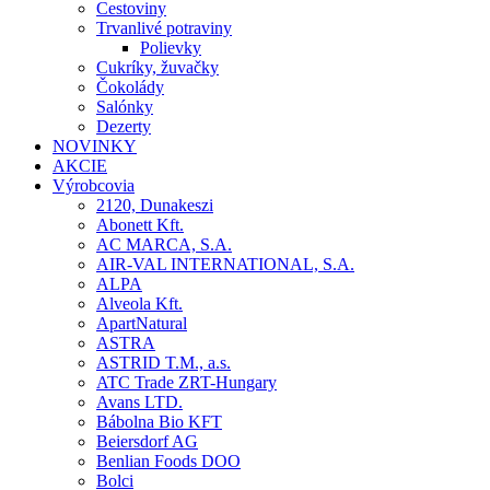
Cestoviny
Trvanlivé potraviny
Polievky
Cukríky, žuvačky
Čokolády
Salónky
Dezerty
NOVINKY
AKCIE
Výrobcovia
2120, Dunakeszi
Abonett Kft.
AC MARCA, S.A.
AIR-VAL INTERNATIONAL, S.A.
ALPA
Alveola Kft.
ApartNatural
ASTRA
ASTRID T.M., a.s.
ATC Trade ZRT-Hungary
Avans LTD.
Bábolna Bio KFT
Beiersdorf AG
Benlian Foods DOO
Bolci