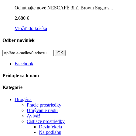
Ochutnajte nové NESCAFÉ 3in1 Brown Sugar s...
2,680 €
Vložiť do košíka
Odber noviniek
OK
Facebook
Pridajte sa k nám
Kategórie
Drogéria
Pracie prostriedky
Umývanie riadu
Aviváž
Čistiace prostriedky
Dezinfekcia
Na podlahu