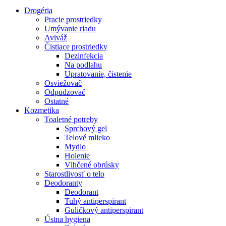
Drogéria
Pracie prostriedky
Umývanie riadu
Aviváž
Čistiace prostriedky
Dezinfekcia
Na podlahu
Upratovanie, čistenie
Osviežovač
Odpudzovač
Ostatné
Kozmetika
Toaletné potreby
Sprchový gel
Telové mlieko
Mydlo
Holenie
Vlhčené obrúsky
Starostlivosť o telo
Deodoranty
Deodorant
Tuhý antiperspirant
Guličkový antiperspirant
Ústna hygiena