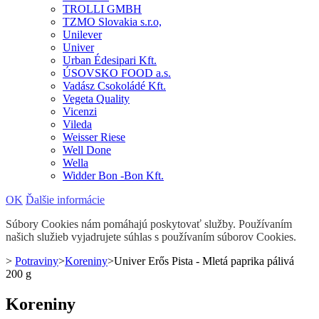
TROLLI GMBH
TZMO Slovakia s.r.o,
Unilever
Univer
Urban Édesipari Kft.
ÚSOVSKO FOOD a.s.
Vadász Csokoládé Kft.
Vegeta Quality
Vicenzi
Vileda
Weisser Riese
Well Done
Wella
Widder Bon -Bon Kft.
OK
Ďalšie informácie
Súbory Cookies nám pomáhajú poskytovať služby. Používaním
našich služieb vyjadrujete súhlas s používaním súborov Cookies.
>
Potraviny
>
Koreniny
>
Univer Erős Pista - Mletá paprika pálivá
200 g
Koreniny