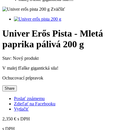
Zväčšiť
Univer Erős Pista - Mletá
paprika pálivá 200 g
Stav:
Nový produkt
V malej fľaške gigantická sila!
Ochucovací prípravok
Share
Poslať známemu
Zdieľať na Facebooku
Vytlačiť
2,350 €
s DPH
s DPH