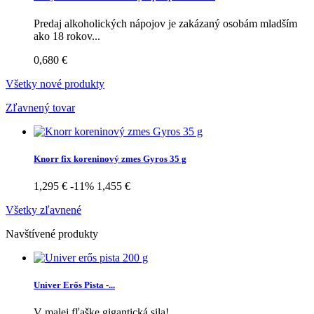
Predaj alkoholických nápojov je zakázaný osobám mladším
ako 18 rokov...
0,680 €
Všetky nové produkty
Zľavnený tovar
Knorr fix koreninový zmes Gyros 35 g
1,295 €
-11%
1,455 €
Všetky zľavnené
Navštívené produkty
Univer Erős Pista -...
V malej fľaške gigantická sila!...