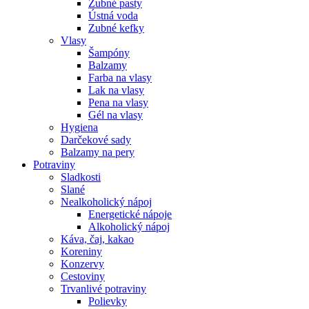
Zubné pasty
Ústná voda
Zubné kefky
Vlasy
Šampóny
Balzamy
Farba na vlasy
Lak na vlasy
Pena na vlasy
Gél na vlasy
Hygiena
Darčekové sady
Balzamy na pery
Potraviny
Sladkosti
Slané
Nealkoholický nápoj
Energetické nápoje
Alkoholický nápoj
Káva, čaj, kakao
Koreniny
Konzervy
Cestoviny
Trvanlivé potraviny
Polievky