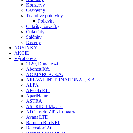
Konzervy
Cestoviny
Trvanlivé potraviny
Polievky
Cukríky, žuvačky
Čokolády
Salónky
Dezerty
NOVINKY
AKCIE
Výrobcovia
2120, Dunakeszi
Abonett Kft.
AC MARCA, S.A.
AIR-VAL INTERNATIONAL, S.A.
ALPA
Alveola Kft.
ApartNatural
ASTRA
ASTRID T.M., a.s.
ATC Trade ZRT-Hungary
Avans LTD.
Bábolna Bio KFT
Beiersdorf AG