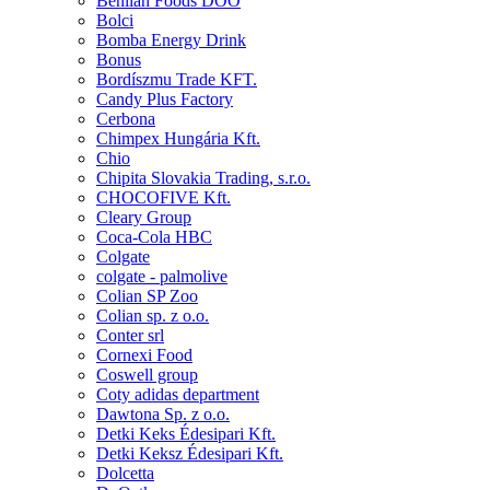
Benlian Foods DOO
Bolci
Bomba Energy Drink
Bonus
Bordíszmu Trade KFT.
Candy Plus Factory
Cerbona
Chimpex Hungária Kft.
Chio
Chipita Slovakia Trading, s.r.o.
CHOCOFIVE Kft.
Cleary Group
Coca-Cola HBC
Colgate
colgate - palmolive
Colian SP Zoo
Colian sp. z o.o.
Conter srl
Cornexi Food
Coswell group
Coty adidas department
Dawtona Sp. z o.o.
Detki Keks Édesipari Kft.
Detki Keksz Édesipari Kft.
Dolcetta