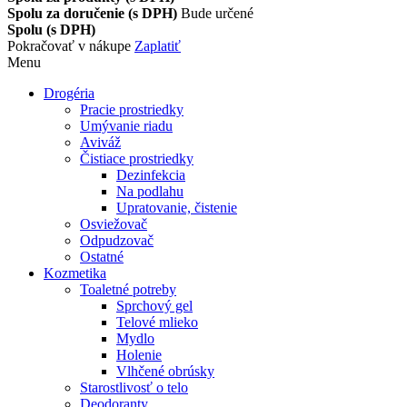
Spolu za doručenie (s DPH)
Bude určené
Spolu (s DPH)
Pokračovať v nákupe
Zaplatiť
Menu
Drogéria
Pracie prostriedky
Umývanie riadu
Aviváž
Čistiace prostriedky
Dezinfekcia
Na podlahu
Upratovanie, čistenie
Osviežovač
Odpudzovač
Ostatné
Kozmetika
Toaletné potreby
Sprchový gel
Telové mlieko
Mydlo
Holenie
Vlhčené obrúsky
Starostlivosť o telo
Deodoranty