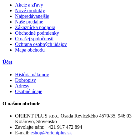
Akcie a zľavy
Nové produkty
Najpredávanejšie
Naše predajne
Zákaznícka podpora
Obchodné podmienky
O našej spoločnosti
Ochrana osobných údajov
Mapa obchodu
Účet
História nákupov
Dobropisy
Adresy
Osobné údaje
O našom obchode
ORIENT PLUS s.r.o., Osada Reviczkého 4570/35, 946 03
Kolárovo, Slovensko
Zavolajte nám:
+421 917 472 894
E-mail:
eshop@orientplus.sk