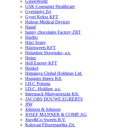
GreenWorld
GSK Consumer Healthcare
Gyermelyi Zrt
Gyori Keksz KFT
Haleon Medical Devices
Hamé
happy chocolates Factory ZRT
Haribo
Házi Arany
Házisweets KFT
Heineken Slovensko, a.s.
Heinz
Hell Energy KFT
Henkel
Himalaya Global Holdings Ltd.
Hungaro Impex Kft.
I.D.C Polonia
I.D.C. Holding, a.s.
Intersnack Magyarország Kft.
JACOBS DOUWE EGBERTS
JIW
Johnson & Johnson
JOSEF MANNER & COMP. AG
Jouy&Co Sweets B.V.
Kalocsai Fűszerpaprika Zrt.