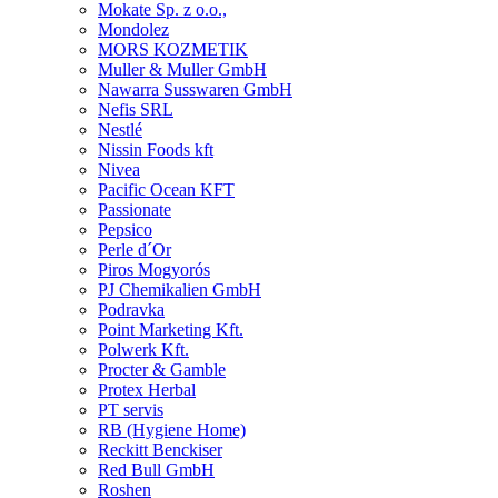
Mokate Sp. z o.o.,
Mondolez
MORS KOZMETIK
Muller & Muller GmbH
Nawarra Susswaren GmbH
Nefis SRL
Nestlé
Nissin Foods kft
Nivea
Pacific Ocean KFT
Passionate
Pepsico
Perle d´Or
Piros Mogyorós
PJ Chemikalien GmbH
Podravka
Point Marketing Kft.
Polwerk Kft.
Procter & Gamble
Protex Herbal
PT servis
RB (Hygiene Home)
Reckitt Benckiser
Red Bull GmbH
Roshen