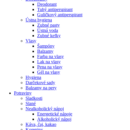
Deodorant
Tuhý antiperspirant
Guličkový antiperspirant
Ústna hygiena
Zubné pasty
Ústná voda
Zubné kefky
Vlasy
Šampóny
Balzamy
Farba na vlasy
Lak na vlasy
Pena na vlasy
Gél na vlasy
Hygiena
Darčekové sady
Balzamy na pery
Potraviny
Sladkosti
Slané
Nealkoholický nápoj
Energetické nápoje
Alkoholický nápoj
Káva, čaj, kakao
Koreniny