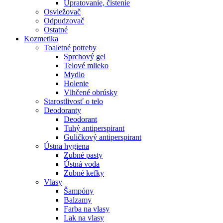
Upratovanie, čistenie
Osviežovač
Odpudzovač
Ostatné
Kozmetika
Toaletné potreby
Sprchový gel
Telové mlieko
Mydlo
Holenie
Vlhčené obrúsky
Starostlivosť o telo
Deodoranty
Deodorant
Tuhý antiperspirant
Guličkový antiperspirant
Ústna hygiena
Zubné pasty
Ústná voda
Zubné kefky
Vlasy
Šampóny
Balzamy
Farba na vlasy
Lak na vlasy