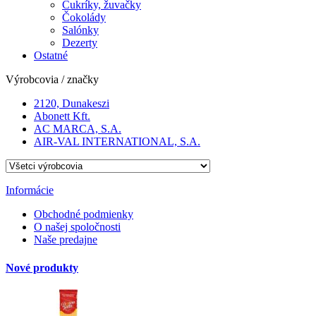
Cukríky, žuvačky
Čokolády
Salónky
Dezerty
Ostatné
Výrobcovia / značky
2120, Dunakeszi
Abonett Kft.
AC MARCA, S.A.
AIR-VAL INTERNATIONAL, S.A.
Informácie
Obchodné podmienky
O našej spoločnosti
Naše predajne
Nové produkty