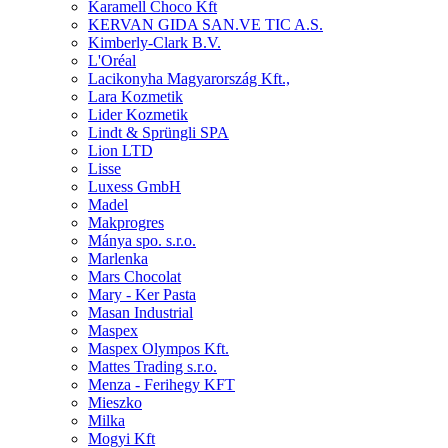
Karamell Choco Kft
KERVAN GIDA SAN.VE TIC A.S.
Kimberly-Clark B.V.
L'Oréal
Lacikonyha Magyarország Kft.,
Lara Kozmetik
Lider Kozmetik
Lindt & Sprüngli SPA
Lion LTD
Lisse
Luxess GmbH
Madel
Makprogres
Mánya spo. s.r.o.
Marlenka
Mars Chocolat
Mary - Ker Pasta
Masan Industrial
Maspex
Maspex Olympos Kft.
Mattes Trading s.r.o.
Menza - Ferihegy KFT
Mieszko
Milka
Mogyi Kft