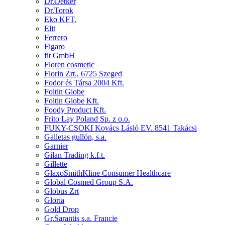
Dr.Oetker
Dr.Torok
Eko KFT.
Elit
Ferrero
Figaro
fit GmbH
Floren cosmetic
Florin Zrt., 6725 Szeged
Fodor és Társa 2004 Kft.
Foltin Globe
Foltin Globe Kft.
Foody Product Kft.
Frito Lay Poland Sp. z o.o.
FUKY-CSOKI Kovács Lásló EV. 8541 Takácsi
Galletas gullón, s.a.
Garnier
Gilan Trading k.f.t.
Gillette
GlaxoSmithKline Consumer Healthcare
Global Cosmed Group S.A.
Globus Zrt
Gloria
Gold Drop
Gr.Sarantis s.a. Francie