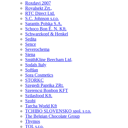
Roxdavi 2007
Royalsekt Zrt.,
RTC Direct Ltd.
S.C. Johnson s.r.o.
Sarantis Polska S.A.
Schoco Bon É. N. Kft.
Schwarzkopf & Henkel
Sedita
Sence
Severochema
Siena
SmithKline Beecham Ltd,
Sodals Italy
Softlan
Sora Cosmetics
STORKC
Szegedi Paprika ZRt.
Szerencsi Bonbon KFT
Szilasfood Kft.
Szobi
Tarcha World Kft
TCHIBO SLOVENSKO spol. s r.o.
The Belgian Chocolate Group
Thymos
TOL s.r.o.