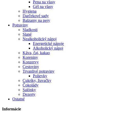
Pena na vlasy
Gél na vlasy
Hygiena
Darčekové sady
Balzamy na pery
Potraviny
Sladkosti
Slané
Nealkoholický nápoj
Energetické nápoje
Alkoholický nápoj
Káva, čaj, kakao
Koreniny
Konzervy
Cestoviny
Trvanlivé potraviny
Polievky
Cukríky, žuvačky
Čokolády
Salónky
Dezerty
Ostatné
Informácie