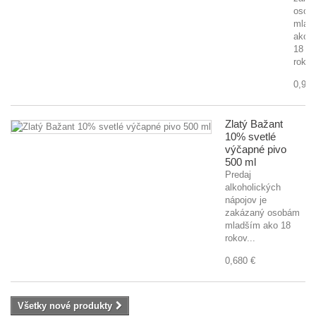
osob
mlad
ako
18
rokov
0,920
Zlatý Bažant
10% svetlé
výčapné pivo
500 ml
Predaj
alkoholických
nápojov je
zakázaný osobám
mladším ako 18
rokov...
0,680 €
Všetky nové produkty