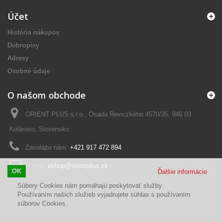
Účet
História nákupov
Dobropisy
Adresy
Osobné údaje
O našom obchode
ORIENT PLUS s.r.o., Osada Reviczkého 4570/35, 946 03
Kolárovo, Slovensko
Zavolajte nám:
+421 917 472 894
E-mail:
eshop@orientplus.sk
OK
Ďalšie informácie
Súbory Cookies nám pomáhajú poskytovať služby.
Používaním našich služieb vyjadrujete súhlas s používaním
súborov Cookies.