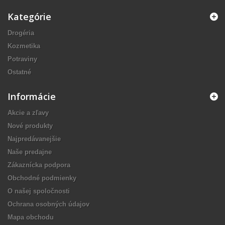
Kategórie
Drogéria
Kozmetika
Potraviny
Ostatné
Informácie
Akcie a zľavy
Nové produkty
Najpredávanejšie
Naše predajne
Zákaznícka podpora
Obchodné podmienky
O našej spoločnosti
Ochrana osobných údajov
Mapa obchodu