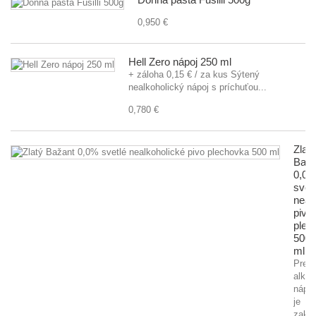
0,950 €
Hell Zero nápoj 250 ml
+ záloha 0,15 € / za kus Sýtený
nealkoholický nápoj s príchuťou...
0,780 €
Zlatý
Baža
0,0
svet
neal
pivo
plec
500
ml
Preda
alkoh
nápo
je
zaká