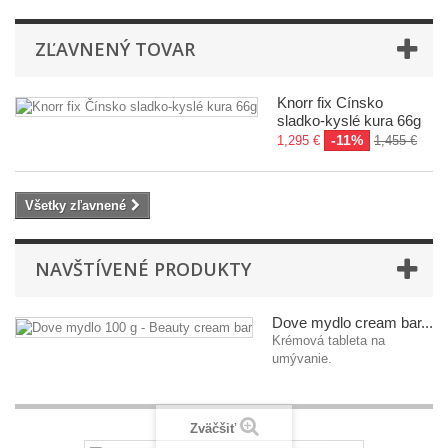
ZĽAVNENÝ TOVAR
Knorr fix Čínsko
sladko-kyslé kura 66g
-11%
1,295 €
1,455 €
Všetky zľavnené
NAVŠTÍVENÉ PRODUKTY
Dove mydlo cream bar...
Krémová tableta na
umývanie.
Zväčšiť