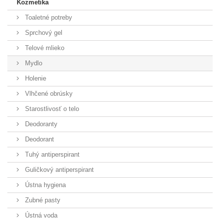
Kozmetika
Toaletné potreby
Sprchový gel
Telové mlieko
Mydlo
Holenie
Vlhčené obrúsky
Starostlivosť o telo
Deodoranty
Deodorant
Tuhý antiperspirant
Guličkový antiperspirant
Ústna hygiena
Zubné pasty
Ústná voda