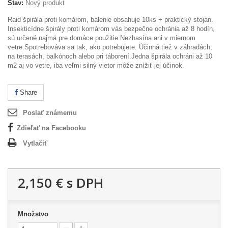
Stav:
Nový produkt
Raid špirála proti komárom, balenie obsahuje 10ks + praktický stojan.
Insekticídne špirály proti komárom vás bezpečne ochránia až 8 hodín,
sú určené najmä pre domáce použitie.Nezhasína ani v miernom
vetre.Spotrebováva sa tak, ako potrebujete. Účinná tiež v záhradách,
na terasách, balkónoch alebo pri táborení.Jedna špirála ochráni až 10
m2 aj vo vetre, iba veľmi silný vietor môže znížiť jej účinok.
Share
Poslať známemu
Zdieľať na Facebooku
Vytlačiť
2,150 €
s DPH
Množstvo