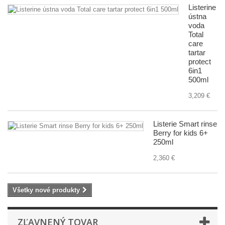
Listerine
ústna
voda
Total
care
tartar
protect
6in1
500ml
3,209 €
Listerie Smart rinse
Berry for kids 6+
250ml
2,360 €
Všetky nové produkty
ZĽAVNENÝ TOVAR