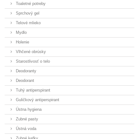
Toaletné potreby
Sprchový gel
Telové mlieko
Mydlo
Holenie
Vlhčené obrúsky
Starostlivosť o telo
Deodoranty
Deodorant
Tuhý antiperspirant
Guličkový antiperspirant
Ústna hygiena
Zubné pasty
Ústná voda
Zubné kefky