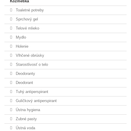
Kozmetika
Toaletné potreby
Sprchový gel
Telové mlieko
Mydlo
Holenie
Vlhčené obrúsky
Starostlivosť o telo
Deodoranty
Deodorant
Tuhý antiperspirant
Guličkový antiperspirant
Ústna hygiena
Zubné pasty
Ústná voda