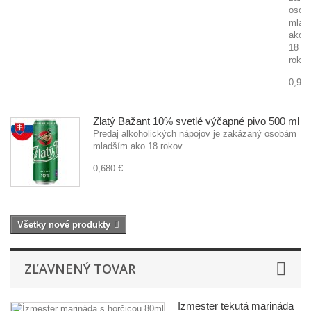
osob
mlad
ako
18
rokov
0,920
Zlatý Bažant 10% svetlé výčapné pivo 500 ml
Predaj alkoholických nápojov je zakázaný osobám
mladším ako 18 rokov...
0,680 €
Všetky nové produkty
ZĽAVNENÝ TOVAR
Ízmester tekutá marináda