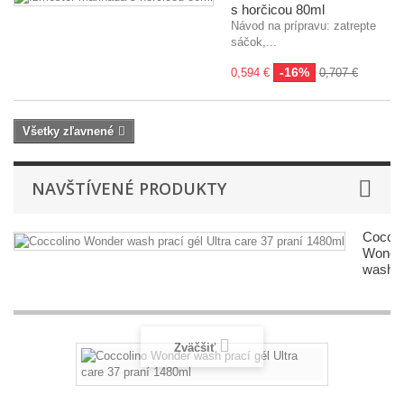
s horčicou 80ml
Návod na prípravu: zatrepte
sáčok,...
-16%
0,594 €
0,707 €
Všetky zľavnené
NAVŠTÍVENÉ PRODUKTY
Coccol
Wonde
wash..
Zväčšiť