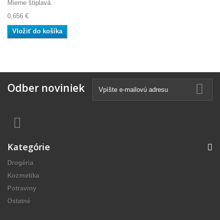
Mierne štiplavá.
0,656 €
Vložiť do košíka
Odber noviniek
Kategórie
Drogéria
Kozmetika
Potraviny
Ostatné