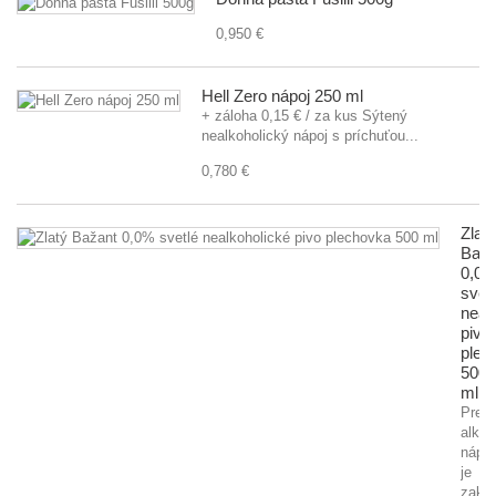
0,950 €
Hell Zero nápoj 250 ml
+ záloha 0,15 € / za kus Sýtený
nealkoholický nápoj s príchuťou...
0,780 €
Zlatý
Baža
0,0
svet
neal
pivo
plec
500
ml
Preda
alkoh
nápo
je
zaká