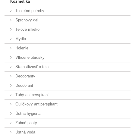
Kozmetika
Toaletné potreby
Sprchový gel
Telové mlieko
Mydlo
Holenie
Vlhčené obrúsky
Starostlivosť o telo
Deodoranty
Deodorant
Tuhý antiperspirant
Guličkový antiperspirant
Ústna hygiena
Zubné pasty
Ústná voda