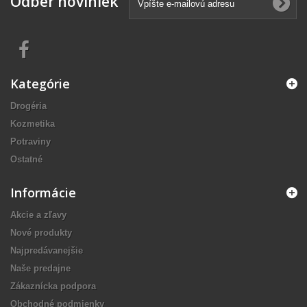
Odber noviniek
Kategórie
Drogéria
Kozmetika
Potraviny
Ostatné
Informácie
Akcie a zľavy
Nové produkty
Najpredávanejšie
Naše predajne
Zákaznícka podpora
Obchodné podmienky