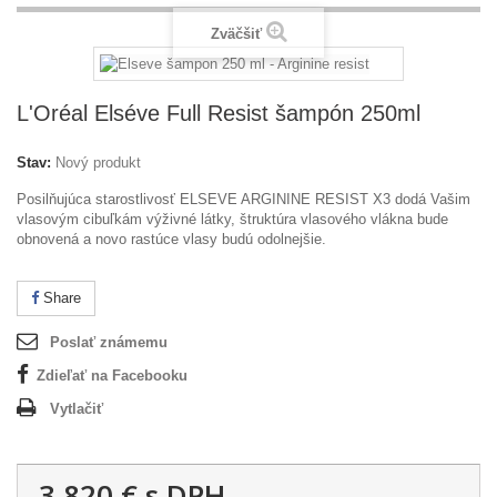
Zväčšiť
L'Oréal Elséve Full Resist šampón 250ml
Stav:
Nový produkt
Posilňujúca starostlivosť ELSEVE ARGININE RESIST X3 dodá Vašim
vlasovým cibuľkám výživné látky, štruktúra vlasového vlákna bude
obnovená a novo rastúce vlasy budú odolnejšie.
Share
Poslať známemu
Zdieľať na Facebooku
Vytlačiť
3,820 €
s DPH