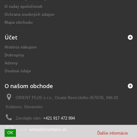
O našej spoločnosti
Ochrana osobných údajov
Mapa obchodu
Účet
História nákupov
Dobropisy
Adresy
Osobné údaje
O našom obchode
ORIENT PLUS s.r.o., Osada Reviczkého 4570/35, 946 03
Kolárovo, Slovensko
Zavolajte nám:
+421 917 472 894
E-mail:
eshop@orientplus.sk
OK
Ďalšie informácie