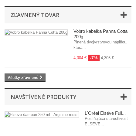
ZĽAVNENÝ TOVAR
Vobro kabelka Panna Cotta
200g
Plnená dvojvrstvovou náplňou,
ktorá...
-7%
4,004 €
4,305 €
Všetky zľavnené
NAVŠTÍVENÉ PRODUKTY
L'Oréal Elséve Full...
Posilňujúca starostlivosť
ELSEVE...