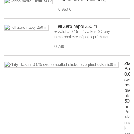
0,950 €
Hell Zero nápoj 250 ml
+ záloha 0,15 € / za kus Sýtený
nealkoholický nápoj s príchuťou...
0,780 €
Zlatý
Baža
0,0
svet
neal
pivo
plec
500
ml
Preda
alkoh
nápo
je
zaká