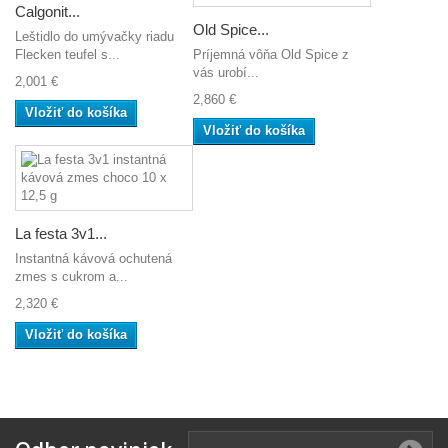
Calgonit...
Old Spice...
Leštidlo do umývačky riadu
Flecken teufel s...
Príjemná vôňa Old Spice z
vás urobí...
2,001 €
2,860 €
Vložiť do košíka
Vložiť do košíka
La festa 3v1...
Instantná kávová ochutená
zmes s cukrom a...
2,320 €
Vložiť do košíka