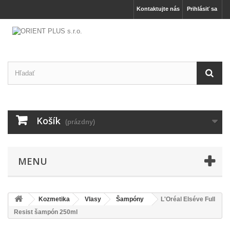
Kontaktujte nás
Prihlásiť sa
Košík
(prázdny)
MENU
Kozmetika
Vlasy
Šampóny
L'Oréal Elséve Full
Resist šampón 250ml