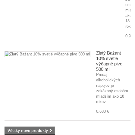
osob
mlad
ako
18
rokov
0,920
Zlatý Bažant
10% svetlé
výčapné pivo
500 ml
Predaj
alkoholických
nápojov je
zakázaný osobám
mladším ako 18
rokov...
0,680 €
Všetky nové produkty