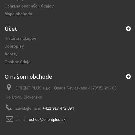
Ochrana osobných údajov
Mapa obchodu
Účet
História nákupov
Dobropisy
Adresy
Osobné údaje
O našom obchode
ORIENT PLUS s.r.o., Osada Reviczkého 4570/35, 946 03
Kolárovo, Slovensko
Zavolajte nám:
+421 917 472 894
E-mail:
eshop@orientplus.sk