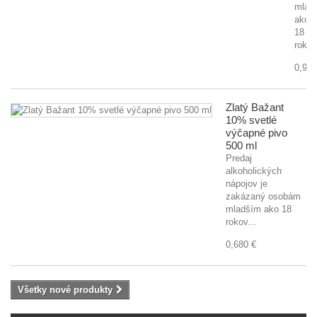
mlad
ako
18
rokov
0,920
Zlatý Bažant
10% svetlé
výčapné pivo
500 ml
Predaj
alkoholických
nápojov je
zakázaný osobám
mladším ako 18
rokov...
0,680 €
Všetky nové produkty