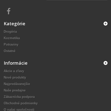
Kategórie
Drogéria
Kozmetika
Potraviny
Ostatné
Informácie
Akcie a zľavy
Nové produkty
Najpredávanejšie
Naše predajne
Zákaznícka podpora
Obchodné podmienky
O našej spoločnosti