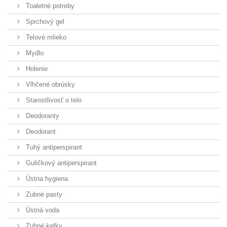
Toaletné potreby
Sprchový gel
Telové mlieko
Mydlo
Holenie
Vlhčené obrúsky
Starostlivosť o telo
Deodoranty
Deodorant
Tuhý antiperspirant
Guličkový antiperspirant
Ústna hygiena
Zubné pasty
Ústná voda
Zubné kefky