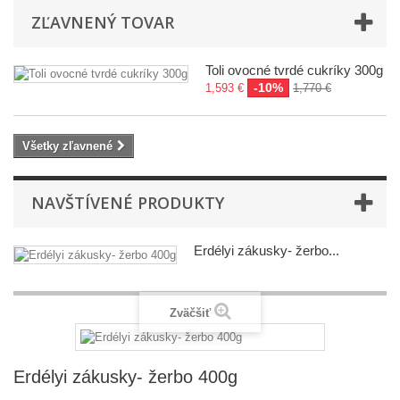
ZĽAVNENÝ TOVAR
Toli ovocné tvrdé cukríky 300g
-10%
1,593 €
1,770 €
Všetky zľavnené
NAVŠTÍVENÉ PRODUKTY
Erdélyi zákusky- žerbo...
Zväčšiť
Erdélyi zákusky- žerbo 400g