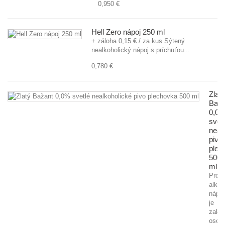
0,950 €
Hell Zero nápoj 250 ml
+ záloha 0,15 € / za kus Sýtený
nealkoholický nápoj s príchuťou...
0,780 €
Zlatý
Baža
0,0
svet
neal
pivo
plec
500
ml
Preda
alkoh
nápo
je
zaká
osob