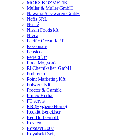
MORS KOZMETIK
Muller & Muller GmbH
Nawarra Susswaren GmbH
Nefis SRL
Nestlé
Nissin Foods kft
Nivea
Pacific Ocean KFT
Passionate
Pepsico
Perle d´Or
Piros Mogyorós
PJ Chemikalien GmbH
Podravka
Point Marketing Kft.
Polwerk Kft.
Procter & Gamble
Protex Herbal
PT servis
RB (Hygiene Home)
Reckitt Benckiser
Red Bull GmbH
Roshen
Roxdavi 2007
Royalsekt Zrt.,