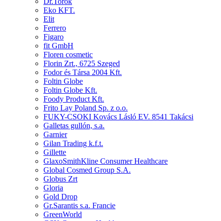
Dr.Torok
Eko KFT.
Elit
Ferrero
Figaro
fit GmbH
Floren cosmetic
Florin Zrt., 6725 Szeged
Fodor és Társa 2004 Kft.
Foltin Globe
Foltin Globe Kft.
Foody Product Kft.
Frito Lay Poland Sp. z o.o.
FUKY-CSOKI Kovács Lásló EV. 8541 Takácsi
Galletas gullón, s.a.
Garnier
Gilan Trading k.f.t.
Gillette
GlaxoSmithKline Consumer Healthcare
Global Cosmed Group S.A.
Globus Zrt
Gloria
Gold Drop
Gr.Sarantis s.a. Francie
GreenWorld