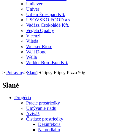
Unilever
Univer
Urban Édesipari Kft.
ÚSOVSKO FOOD a.s.
Vadász Csokoládé Kft.
Vegeta Quality
Vicenzi
Vileda
Weisser Riese
Well Done
Wella
Widder Bon -Bon Kft.
>
Potraviny
>
Slané
>
Cripsy Fripsy Pizza 50g
Slané
Drogéria
Pracie prostriedky
Umývanie riadu
Aviváž
Čistiace prostriedky
Dezinfekcia
Na podlahu