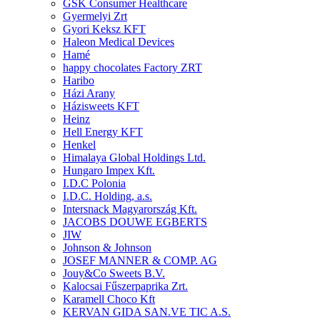
GSK Consumer Healthcare
Gyermelyi Zrt
Gyori Keksz KFT
Haleon Medical Devices
Hamé
happy chocolates Factory ZRT
Haribo
Házi Arany
Házisweets KFT
Heinz
Hell Energy KFT
Henkel
Himalaya Global Holdings Ltd.
Hungaro Impex Kft.
I.D.C Polonia
I.D.C. Holding, a.s.
Intersnack Magyarország Kft.
JACOBS DOUWE EGBERTS
JIW
Johnson & Johnson
JOSEF MANNER & COMP. AG
Jouy&Co Sweets B.V.
Kalocsai Fűszerpaprika Zrt.
Karamell Choco Kft
KERVAN GIDA SAN.VE TIC A.S.