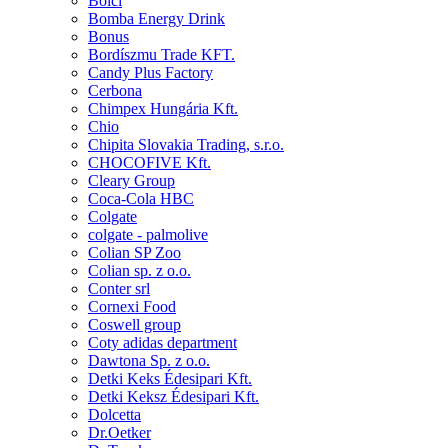
Bolci
Bomba Energy Drink
Bonus
Bordíszmu Trade KFT.
Candy Plus Factory
Cerbona
Chimpex Hungária Kft.
Chio
Chipita Slovakia Trading, s.r.o.
CHOCOFIVE Kft.
Cleary Group
Coca-Cola HBC
Colgate
colgate - palmolive
Colian SP Zoo
Colian sp. z o.o.
Conter srl
Cornexi Food
Coswell group
Coty adidas department
Dawtona Sp. z o.o.
Detki Keks Édesipari Kft.
Detki Keksz Édesipari Kft.
Dolcetta
Dr.Oetker