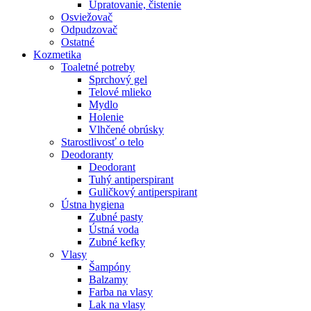
Upratovanie, čistenie
Osviežovač
Odpudzovač
Ostatné
Kozmetika
Toaletné potreby
Sprchový gel
Telové mlieko
Mydlo
Holenie
Vlhčené obrúsky
Starostlivosť o telo
Deodoranty
Deodorant
Tuhý antiperspirant
Guličkový antiperspirant
Ústna hygiena
Zubné pasty
Ústná voda
Zubné kefky
Vlasy
Šampóny
Balzamy
Farba na vlasy
Lak na vlasy