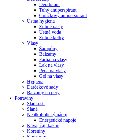
Deodorant
Tuhý antiperspirant
Guličkový antiperspirant
Ústna hygiena
Zubné pasty
Ústná voda
Zubné kefky
Vlasy
Šampóny
Balzamy
Farba na vlasy
Lak na vlasy
Pena na vlasy
Gél na vlasy
Hygiena
Darčekové sady
Balzamy na pery
Potraviny
Sladkosti
Slané
Nealkoholický nápoj
Energetické nápoje
Káva, čaj, kakao
Koreniny
Konzervy