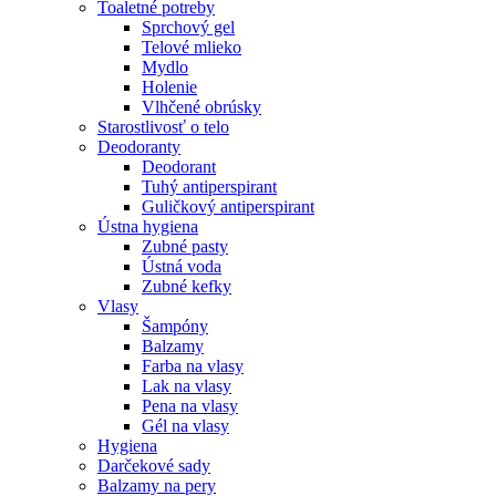
Toaletné potreby
Sprchový gel
Telové mlieko
Mydlo
Holenie
Vlhčené obrúsky
Starostlivosť o telo
Deodoranty
Deodorant
Tuhý antiperspirant
Guličkový antiperspirant
Ústna hygiena
Zubné pasty
Ústná voda
Zubné kefky
Vlasy
Šampóny
Balzamy
Farba na vlasy
Lak na vlasy
Pena na vlasy
Gél na vlasy
Hygiena
Darčekové sady
Balzamy na pery