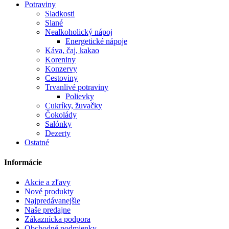
Potraviny
Sladkosti
Slané
Nealkoholický nápoj
Energetické nápoje
Káva, čaj, kakao
Koreniny
Konzervy
Cestoviny
Trvanlivé potraviny
Polievky
Cukríky, žuvačky
Čokolády
Salónky
Dezerty
Ostatné
Informácie
Akcie a zľavy
Nové produkty
Najpredávanejšie
Naše predajne
Zákaznícka podpora
Obchodné podmienky