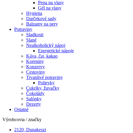
Pena na vlasy
Gél na vlasy
Hygiena
Darčekové sady
Balzamy na pery
Potraviny
Sladkosti
Slané
Nealkoholický nápoj
Energetické nápoje
Káva, čaj, kakao
Koreniny
Konzervy
Cestoviny
Trvanlivé potraviny
Polievky
Cukríky, žuvačky
Čokolády
Salónky
Dezerty
Ostatné
Výrobcovia / značky
2120, Dunakeszi