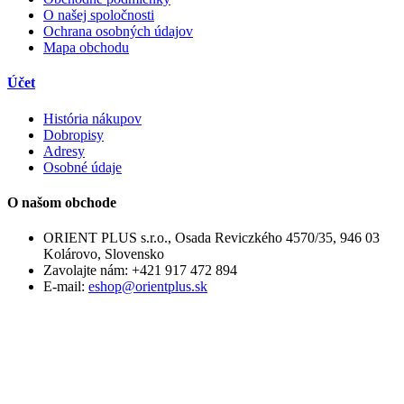
O našej spoločnosti
Ochrana osobných údajov
Mapa obchodu
Účet
História nákupov
Dobropisy
Adresy
Osobné údaje
O našom obchode
ORIENT PLUS s.r.o., Osada Reviczkého 4570/35, 946 03
Kolárovo, Slovensko
Zavolajte nám:
+421 917 472 894
E-mail:
eshop@orientplus.sk