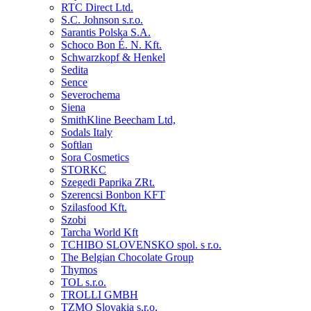
RTC Direct Ltd.
S.C. Johnson s.r.o.
Sarantis Polska S.A.
Schoco Bon É. N. Kft.
Schwarzkopf & Henkel
Sedita
Sence
Severochema
Siena
SmithKline Beecham Ltd,
Sodals Italy
Softlan
Sora Cosmetics
STORKC
Szegedi Paprika ZRt.
Szerencsi Bonbon KFT
Szilasfood Kft.
Szobi
Tarcha World Kft
TCHIBO SLOVENSKO spol. s r.o.
The Belgian Chocolate Group
Thymos
TOL s.r.o.
TROLLI GMBH
TZMO Slovakia s.r.o,