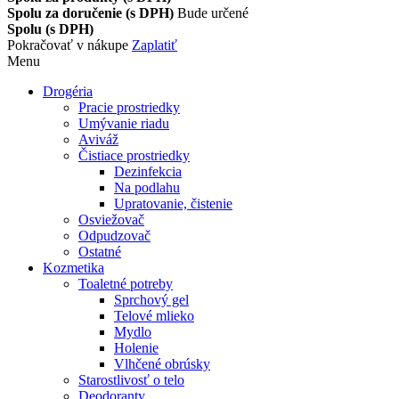
Spolu za doručenie (s DPH)
Bude určené
Spolu (s DPH)
Pokračovať v nákupe
Zaplatiť
Menu
Drogéria
Pracie prostriedky
Umývanie riadu
Aviváž
Čistiace prostriedky
Dezinfekcia
Na podlahu
Upratovanie, čistenie
Osviežovač
Odpudzovač
Ostatné
Kozmetika
Toaletné potreby
Sprchový gel
Telové mlieko
Mydlo
Holenie
Vlhčené obrúsky
Starostlivosť o telo
Deodoranty