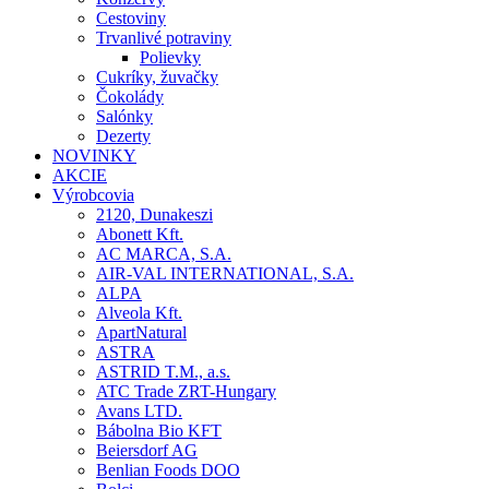
Cestoviny
Trvanlivé potraviny
Polievky
Cukríky, žuvačky
Čokolády
Salónky
Dezerty
NOVINKY
AKCIE
Výrobcovia
2120, Dunakeszi
Abonett Kft.
AC MARCA, S.A.
AIR-VAL INTERNATIONAL, S.A.
ALPA
Alveola Kft.
ApartNatural
ASTRA
ASTRID T.M., a.s.
ATC Trade ZRT-Hungary
Avans LTD.
Bábolna Bio KFT
Beiersdorf AG
Benlian Foods DOO