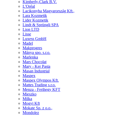
Kimberly-Clark B.V.
L'Oréal
Lacikonyha Magyarország Kft.,
Lara Kozmetik
Lider Kozmetik
Lindt & Sprüngli SPA
Lion LTD
Lisse
Luxess GmbH
Madel
Makprogres
Mánya spo. s.r.o.
Marlenka
Mars Chocolat
Mary - Ker Pasta
Masan Industrial
Maspex
Maspex Olympos Kft.
Mattes Trading s.r.o.
Menza - Ferihegy KFT
Mieszko
Milka
Mogyi Kft
Mokate Sp. z o.o.,
Mondolez