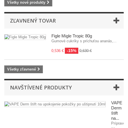
Všetky nové produkty
ZĽAVNENÝ TOVAR
Figle Migle Tropic 80g
Gumové cukríky s príchuťou ananás,...
-15%
0,536 €
0,630 €
Všetky zľavnené
NAVŠTÍVENÉ PRODUKTY
VAPE
Derm
štift
na...
Prípravok