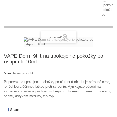
na
upokojeni
pokožky
po...
Zväčšiť
VAPE Derm štift na upokojenie pokožky po
uštipnutí 10ml
Stav:
Nový produkt
Prípravok na upokojenie pokožky po uštipnutí obsahuje prírodné oleje,
je rýchlou a účinnou látkou proti svrbeniu. Vynikajúco pôsobí na
svrbenie spôsobené poštípaním hmyzom, komármi, pavúkmi, včelami,
osami, dotykom medúzy, žihľavy.
Share