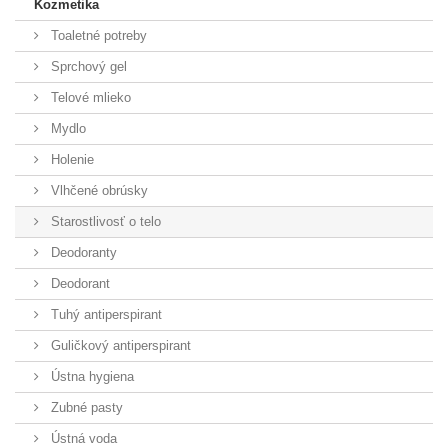
Kozmetika
Toaletné potreby
Sprchový gel
Telové mlieko
Mydlo
Holenie
Vlhčené obrúsky
Starostlivosť o telo
Deodoranty
Deodorant
Tuhý antiperspirant
Guličkový antiperspirant
Ústna hygiena
Zubné pasty
Ústná voda