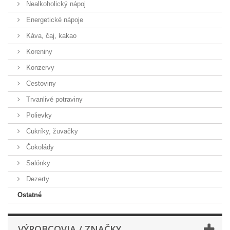
Nealkoholický nápoj
Energetické nápoje
Káva, čaj, kakao
Koreniny
Konzervy
Cestoviny
Trvanlivé potraviny
Polievky
Cukríky, žuvačky
Čokolády
Salónky
Dezerty
Ostatné
VÝROBCOVIA / ZNAČKY