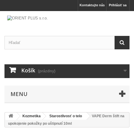
Kontaktujte nás
Prihlásiť sa
Košík
(prázdny)
MENU
Kozmetika
Starostlivosť o telo
VAPE Derm štift na
upokojenie pokožky po uštipnutí 10ml