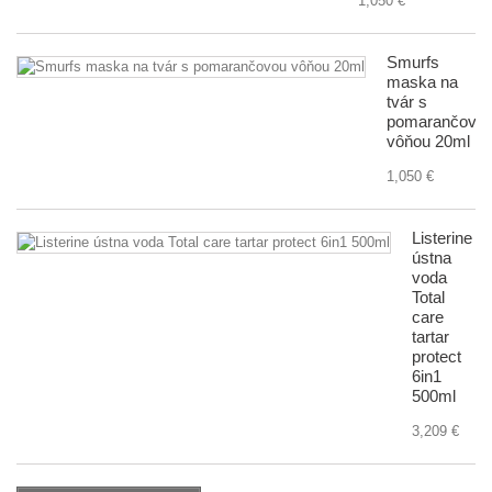
1,050 €
Smurfs
maska na
tvár s
pomarančovo
vôňou 20ml
1,050 €
Listerine
ústna
voda
Total
care
tartar
protect
6in1
500ml
3,209 €