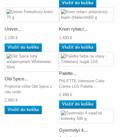
Vložiť do košíka
Univer...
Knorr rybací...
1,130 €
1,430 €
Vložiť do košíka
Vložiť do košíka
Palette...
Old Spice...
PALETTE Intensive Color
Príjemná vôňa Old Spice z
Creme LG5 Palette...
vás urobí...
2,498 €
2,860 €
Vložiť do košíka
Vložiť do košíka
Gyermelyi 4...