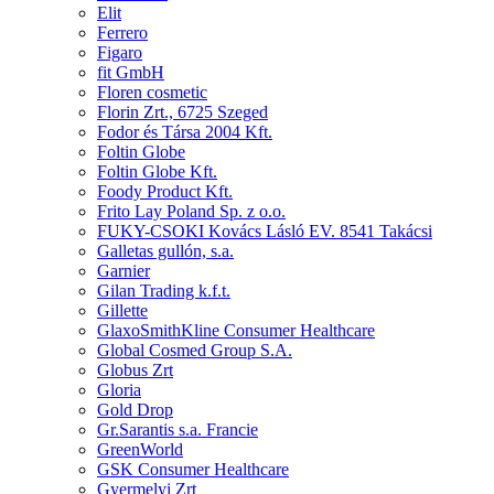
Elit
Ferrero
Figaro
fit GmbH
Floren cosmetic
Florin Zrt., 6725 Szeged
Fodor és Társa 2004 Kft.
Foltin Globe
Foltin Globe Kft.
Foody Product Kft.
Frito Lay Poland Sp. z o.o.
FUKY-CSOKI Kovács Lásló EV. 8541 Takácsi
Galletas gullón, s.a.
Garnier
Gilan Trading k.f.t.
Gillette
GlaxoSmithKline Consumer Healthcare
Global Cosmed Group S.A.
Globus Zrt
Gloria
Gold Drop
Gr.Sarantis s.a. Francie
GreenWorld
GSK Consumer Healthcare
Gyermelyi Zrt