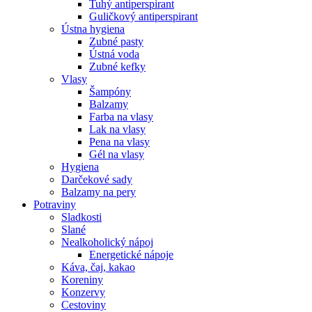
Tuhý antiperspirant
Guličkový antiperspirant
Ústna hygiena
Zubné pasty
Ústná voda
Zubné kefky
Vlasy
Šampóny
Balzamy
Farba na vlasy
Lak na vlasy
Pena na vlasy
Gél na vlasy
Hygiena
Darčekové sady
Balzamy na pery
Potraviny
Sladkosti
Slané
Nealkoholický nápoj
Energetické nápoje
Káva, čaj, kakao
Koreniny
Konzervy
Cestoviny