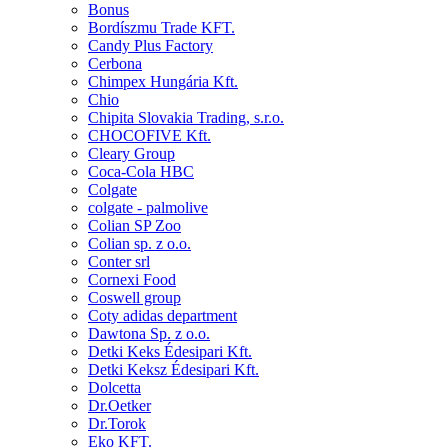
Bonus
Bordíszmu Trade KFT.
Candy Plus Factory
Cerbona
Chimpex Hungária Kft.
Chio
Chipita Slovakia Trading, s.r.o.
CHOCOFIVE Kft.
Cleary Group
Coca-Cola HBC
Colgate
colgate - palmolive
Colian SP Zoo
Colian sp. z o.o.
Conter srl
Cornexi Food
Coswell group
Coty adidas department
Dawtona Sp. z o.o.
Detki Keks Édesipari Kft.
Detki Keksz Édesipari Kft.
Dolcetta
Dr.Oetker
Dr.Torok
Eko KFT.