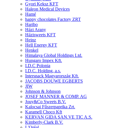
Gyori Keksz KFT
Haleon Medical Devices
Hamé
happy chocolates Factory ZRT
Haribo
Házi Arany
Házisweets KFT
Heinz
Hell Energy KFT
Henkel
Himalaya Global Holdings Ltd.
Hungaro Impex Kft.
I.D.C Polonia
I.D.C. Holding, a.s.
Intersnack Magyarország Kft.
JACOBS DOUWE EGBERTS
JIW
Johnson & Johnson
JOSEF MANNER & COMP. AG
Jouy&Co Sweets B.V.
Kalocsai Fűszerpaprika Zrt.
Karamell Choco Kft
KERVAN GIDA SAN.VE TIC A.S.
Kimberly-Clark B.V.
L'Oréal