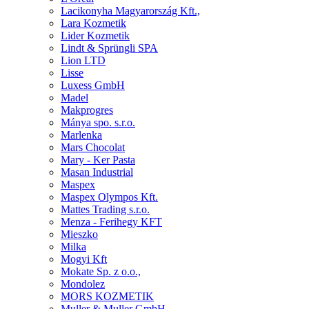
Lacikonyha Magyarország Kft.,
Lara Kozmetik
Lider Kozmetik
Lindt & Sprüngli SPA
Lion LTD
Lisse
Luxess GmbH
Madel
Makprogres
Mánya spo. s.r.o.
Marlenka
Mars Chocolat
Mary - Ker Pasta
Masan Industrial
Maspex
Maspex Olympos Kft.
Mattes Trading s.r.o.
Menza - Ferihegy KFT
Mieszko
Milka
Mogyi Kft
Mokate Sp. z o.o.,
Mondolez
MORS KOZMETIK
Muller & Muller GmbH