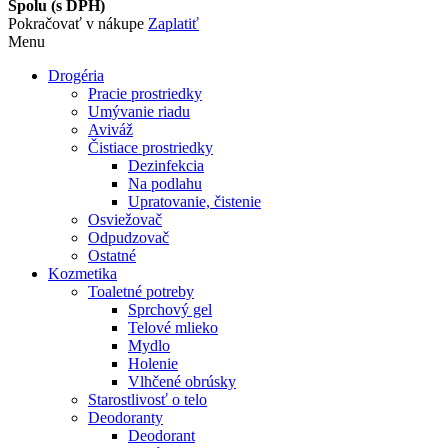
Spolu (s DPH)
Pokračovať v nákupe
Zaplatiť
Menu
Drogéria
Pracie prostriedky
Umývanie riadu
Aviváž
Čistiace prostriedky
Dezinfekcia
Na podlahu
Upratovanie, čistenie
Osviežovač
Odpudzovač
Ostatné
Kozmetika
Toaletné potreby
Sprchový gel
Telové mlieko
Mydlo
Holenie
Vlhčené obrúsky
Starostlivosť o telo
Deodoranty
Deodorant