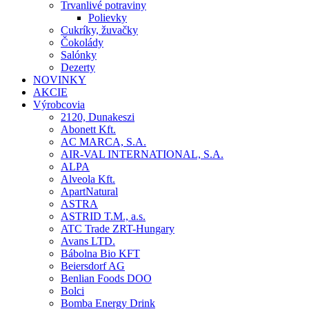
Trvanlivé potraviny
Polievky
Cukríky, žuvačky
Čokolády
Salónky
Dezerty
NOVINKY
AKCIE
Výrobcovia
2120, Dunakeszi
Abonett Kft.
AC MARCA, S.A.
AIR-VAL INTERNATIONAL, S.A.
ALPA
Alveola Kft.
ApartNatural
ASTRA
ASTRID T.M., a.s.
ATC Trade ZRT-Hungary
Avans LTD.
Bábolna Bio KFT
Beiersdorf AG
Benlian Foods DOO
Bolci
Bomba Energy Drink