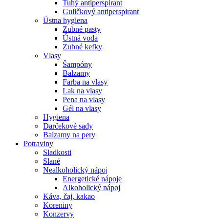
Tuhý antiperspirant
Guličkový antiperspirant
Ústna hygiena
Zubné pasty
Ústná voda
Zubné kefky
Vlasy
Šampóny
Balzamy
Farba na vlasy
Lak na vlasy
Pena na vlasy
Gél na vlasy
Hygiena
Darčekové sady
Balzamy na pery
Potraviny
Sladkosti
Slané
Nealkoholický nápoj
Energetické nápoje
Alkoholický nápoj
Káva, čaj, kakao
Koreniny
Konzervy