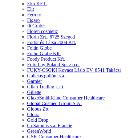
Eko KFT.
Elit
Ferrero
Figaro
fit GmbH
Floren cosmetic
Florin Zrt., 6725 Szeged
Fodor és Társa 2004 Kft.
Foltin Globe
Foltin Globe Kft.
Foody Product Kft.
Frito Lay Poland Sp. z o.o.
FUKY-CSOKI Kovács Lásló EV. 8541 Takácsi
Galletas gullón, s.a.
Garnier
Gilan Trading k.f.t.
Gillette
GlaxoSmithKline Consumer Healthcare
Global Cosmed Group S.A.
Globus Zrt
Gloria
Gold Drop
Gr.Sarantis s.a. Francie
GreenWorld
GSK Consumer Healthcare