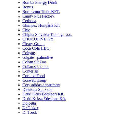
Bomba Energy Drink
Bonus
Bordíszmu Trade KFT.
Candy Plus Factory
Cerbona
Chimpex Hungária Kft.
Chio
Chipita Slovakia Trading, s.r.o.
CHOCOFIVE Kft.
Cleary Group
Coca-Cola HBC
Colgate
colgate - palmolive
Colian SP Zoo
Colian sp. z o.o.
Conter srl
Cornexi Food
Coswell group
Coty adidas department
Dawtona Sp. z o.o.
Detki Keks Édesipari Kft.
Detki Keksz Édesipari Kft.
Dolcetta
Dr.Oetker
Dr.Torok