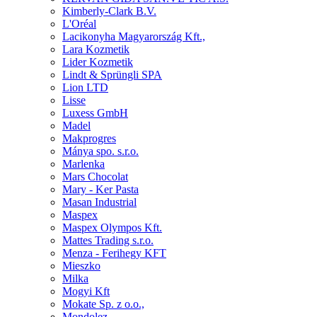
Kimberly-Clark B.V.
L'Oréal
Lacikonyha Magyarország Kft.,
Lara Kozmetik
Lider Kozmetik
Lindt & Sprüngli SPA
Lion LTD
Lisse
Luxess GmbH
Madel
Makprogres
Mánya spo. s.r.o.
Marlenka
Mars Chocolat
Mary - Ker Pasta
Masan Industrial
Maspex
Maspex Olympos Kft.
Mattes Trading s.r.o.
Menza - Ferihegy KFT
Mieszko
Milka
Mogyi Kft
Mokate Sp. z o.o.,
Mondolez