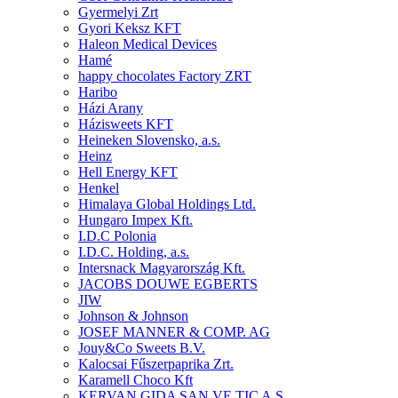
Gyermelyi Zrt
Gyori Keksz KFT
Haleon Medical Devices
Hamé
happy chocolates Factory ZRT
Haribo
Házi Arany
Házisweets KFT
Heineken Slovensko, a.s.
Heinz
Hell Energy KFT
Henkel
Himalaya Global Holdings Ltd.
Hungaro Impex Kft.
I.D.C Polonia
I.D.C. Holding, a.s.
Intersnack Magyarország Kft.
JACOBS DOUWE EGBERTS
JIW
Johnson & Johnson
JOSEF MANNER & COMP. AG
Jouy&Co Sweets B.V.
Kalocsai Fűszerpaprika Zrt.
Karamell Choco Kft
KERVAN GIDA SAN.VE TIC A.S.