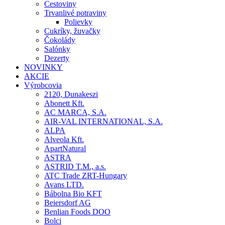
Cestoviny
Trvanlivé potraviny
Polievky
Cukríky, žuvačky
Čokolády
Salónky
Dezerty
NOVINKY
AKCIE
Výrobcovia
2120, Dunakeszi
Abonett Kft.
AC MARCA, S.A.
AIR-VAL INTERNATIONAL, S.A.
ALPA
Alveola Kft.
ApartNatural
ASTRA
ASTRID T.M., a.s.
ATC Trade ZRT-Hungary
Avans LTD.
Bábolna Bio KFT
Beiersdorf AG
Benlian Foods DOO
Bolci