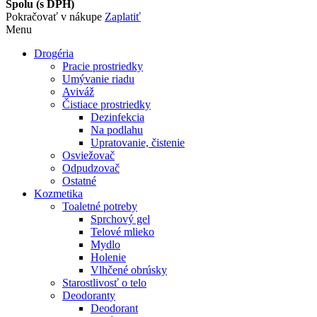
Spolu (s DPH)
Pokračovať v nákupe
Zaplatiť
Menu
Drogéria
Pracie prostriedky
Umývanie riadu
Aviváž
Čistiace prostriedky
Dezinfekcia
Na podlahu
Upratovanie, čistenie
Osviežovač
Odpudzovač
Ostatné
Kozmetika
Toaletné potreby
Sprchový gel
Telové mlieko
Mydlo
Holenie
Vlhčené obrúsky
Starostlivosť o telo
Deodoranty
Deodorant