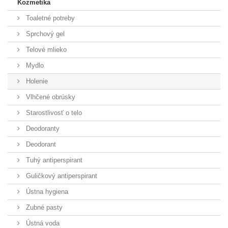
Kozmetika
Toaletné potreby
Sprchový gel
Telové mlieko
Mydlo
Holenie
Vlhčené obrúsky
Starostlivosť o telo
Deodoranty
Deodorant
Tuhý antiperspirant
Guličkový antiperspirant
Ústna hygiena
Zubné pasty
Ústná voda