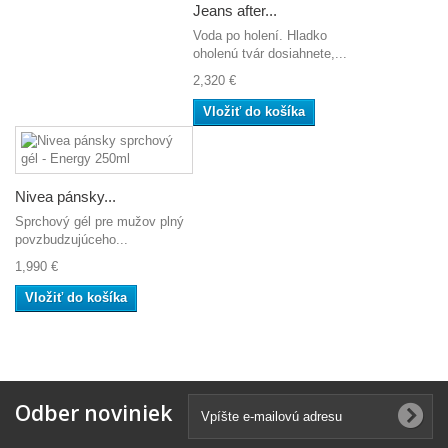
Jeans after...
Voda po holení. Hladko
oholenú tvár dosiahnete,...
2,320 €
Vložiť do košíka
Nivea pánsky...
Sprchový gél pre mužov plný
povzbudzujúceho...
1,990 €
Vložiť do košíka
Odber noviniek