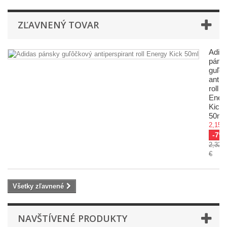
ZĽAVNENÝ TOVAR
Adid
páns
guľô
antip
roll
Ener
Kick
50ml
2,158
-7%
2,320
€
Všetky zľavnené
NAVŠTÍVENÉ PRODUKTY