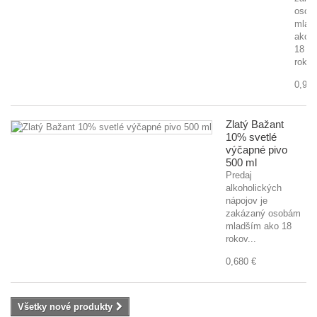
osob
mlad
ako
18
rokov
0,920
Zlatý Bažant
10% svetlé
výčapné pivo
500 ml
Predaj
alkoholických
nápojov je
zakázaný osobám
mladším ako 18
rokov...
0,680 €
Všetky nové produkty