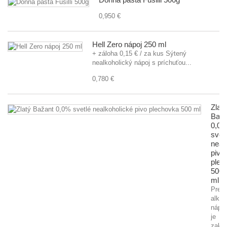
0,950 €
Hell Zero nápoj 250 ml
+ záloha 0,15 € / za kus Sýtený
nealkoholický nápoj s príchuťou...
0,780 €
Zlatý
Baža
0,0
svet
neal
pivo
plec
500
ml
Preda
alkoh
nápo
je
zaká