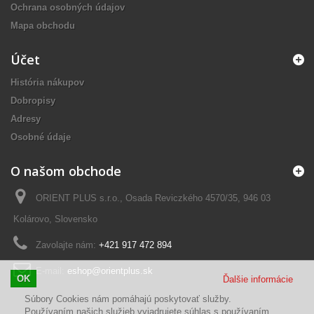
Ochrana osobných údajov
Mapa obchodu
Účet
História nákupov
Dobropisy
Adresy
Osobné údaje
O našom obchode
ORIENT PLUS s.r.o., Osada Reviczkého 4570/35, 946 03
Kolárovo, Slovensko
Zavolajte nám:
+421 917 472 894
E-mail:
eshop@orientplus.sk
OK
Ďalšie informácie
Súbory Cookies nám pomáhajú poskytovať služby.
Používaním našich služieb vyjadrujete súhlas s používaním