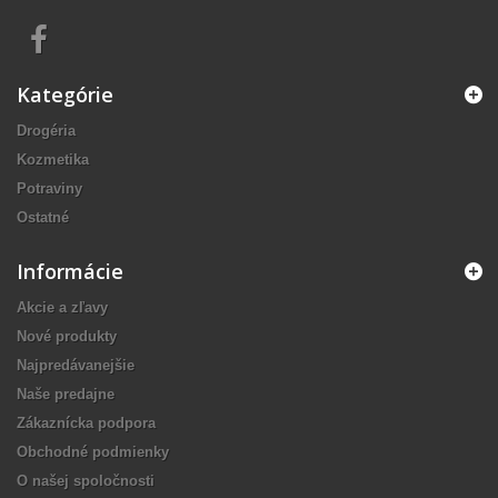
Kategórie
Drogéria
Kozmetika
Potraviny
Ostatné
Informácie
Akcie a zľavy
Nové produkty
Najpredávanejšie
Naše predajne
Zákaznícka podpora
Obchodné podmienky
O našej spoločnosti