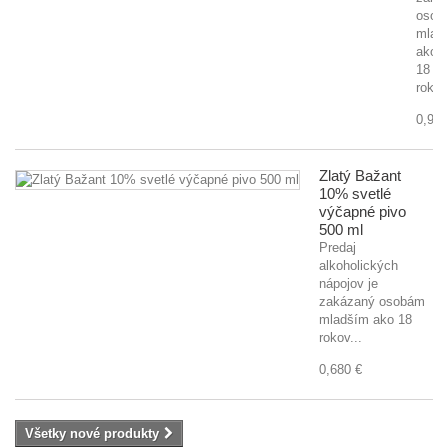
osob
mlad
ako
18
rokov
0,920
Zlatý Bažant
10% svetlé
výčapné pivo
500 ml
Predaj
alkoholických
nápojov je
zakázaný osobám
mladším ako 18
rokov...
0,680 €
Všetky nové produkty