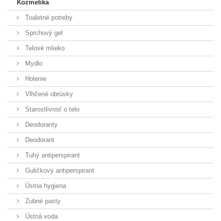
Kozmetika
Toaletné potreby
Sprchový gel
Telové mlieko
Mydlo
Holenie
Vlhčené obrúsky
Starostlivosť o telo
Deodoranty
Deodorant
Tuhý antiperspirant
Guličkový antiperspirant
Ústna hygiena
Zubné pasty
Ústná voda