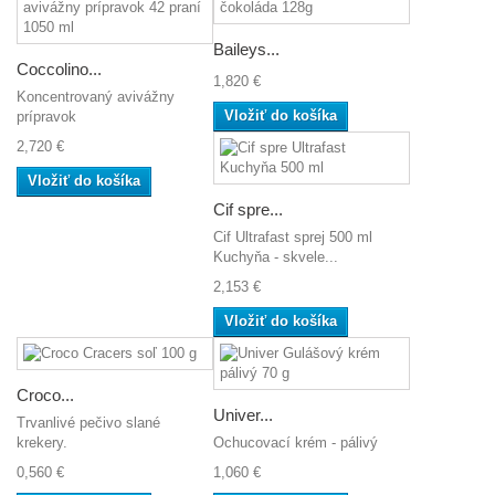
Baileys...
Coccolino...
1,820 €
Koncentrovaný avivážny
Vložiť do košíka
prípravok
2,720 €
Vložiť do košíka
Cif spre...
Cif Ultrafast sprej 500 ml
Kuchyňa - skvele...
2,153 €
Vložiť do košíka
Croco...
Univer...
Trvanlivé pečivo slané
Ochucovací krém - pálivý
krekery.
1,060 €
0,560 €