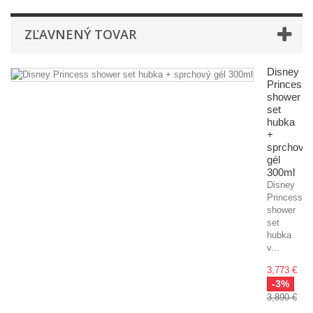
ZĽAVNENÝ TOVAR
Disney
Princess
shower
set
hubka
+
sprchový
gél
300ml
Disney
Princess
shower
set
hubka
v...
3,773 €
-3%
3,890 €