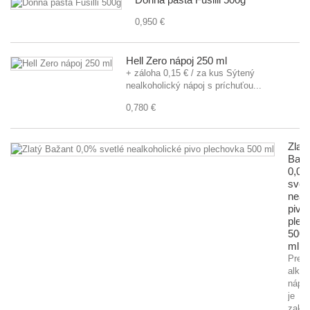
0,950 €
Hell Zero nápoj 250 ml
+ záloha 0,15 € / za kus Sýtený
nealkoholický nápoj s príchuťou...
0,780 €
Zlatý
Baža
0,0
svet
neal
pivo
plec
500
ml
Preda
alkoh
nápo
je
zaká