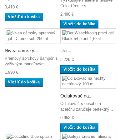
Vyskúšajte Palette Intensive
Color Creme s...
0,410 €
2,498 €
Vložiť do košíka
Vložiť do košíka
Nivea dámsky...
Der...
Krémový sprchový šampón s
3,229 €
výživným mandľovým...
Vložiť do košíka
1,990 €
Vložiť do košíka
Odlakovač na...
Odlakovač s obsahom
acetónu zaručuje perfektný...
0,953 €
Vložiť do košíka