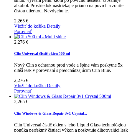
šmúh. Vytvára penu, ktorá po povrchu nesteká. Obsahuje
alkohol. Prostriedok nastriekajte priamo na povrch a zotrite
čistou utierkou. Nevdychujte.
2,265 €
Vložiť do košíka
Detaily
Porovnať
2,276 €
Clin Universal čistič okien 500 ml
Nový Clin s ochranou proti vode a špine vám poskytne 5x
dlhší lesk v porovnaní s predchádzajúcim Clin Blue.
2,276 €
Vložiť do košíka
Detaily
Porovnať
2,265 €
Clin Windows & Glass Repair 3v1 Crystal...
Clin Universal čistič okien s jeho Liquid Glass technológiou
ponúka perfektný čistiaci výkon a poskytuje dlhotrvajúci lesk