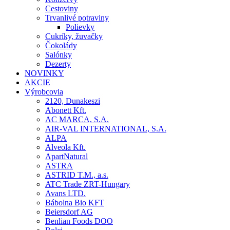
Cestoviny
Trvanlivé potraviny
Polievky
Cukríky, žuvačky
Čokolády
Salónky
Dezerty
NOVINKY
AKCIE
Výrobcovia
2120, Dunakeszi
Abonett Kft.
AC MARCA, S.A.
AIR-VAL INTERNATIONAL, S.A.
ALPA
Alveola Kft.
ApartNatural
ASTRA
ASTRID T.M., a.s.
ATC Trade ZRT-Hungary
Avans LTD.
Bábolna Bio KFT
Beiersdorf AG
Benlian Foods DOO