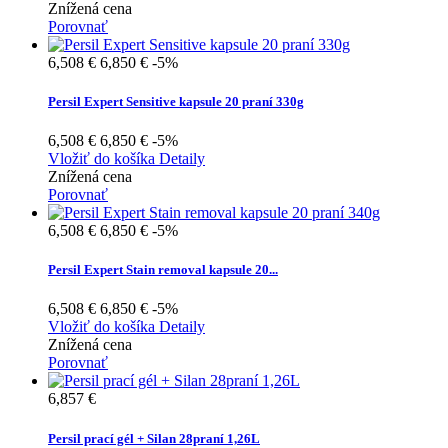
Znížená cena
Porovnať
6,508 €
6,850 €
-5%
Persil Expert Sensitive kapsule 20 praní 330g
6,508 €
6,850 €
-5%
Vložiť do košíka
Detaily
Znížená cena
Porovnať
6,508 €
6,850 €
-5%
Persil Expert Stain removal kapsule 20...
6,508 €
6,850 €
-5%
Vložiť do košíka
Detaily
Znížená cena
Porovnať
6,857 €
Persil prací gél + Silan 28praní 1,26L