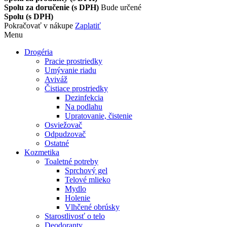
Spolu za doručenie (s DPH)
Bude určené
Spolu (s DPH)
Pokračovať v nákupe
Zaplatiť
Menu
Drogéria
Pracie prostriedky
Umývanie riadu
Aviváž
Čistiace prostriedky
Dezinfekcia
Na podlahu
Upratovanie, čistenie
Osviežovač
Odpudzovač
Ostatné
Kozmetika
Toaletné potreby
Sprchový gel
Telové mlieko
Mydlo
Holenie
Vlhčené obrúsky
Starostlivosť o telo
Deodoranty