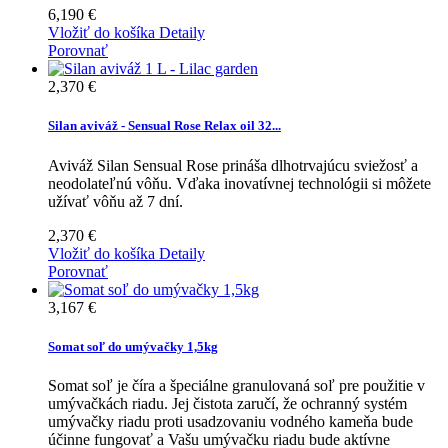
6,190 €
Vložiť do košíka
Detaily
Porovnať
2,370 €
Silan aviváž - Sensual Rose Relax oil 32...
Aviváž Silan Sensual Rose prináša dlhotrvajúcu sviežosť a
neodolateľnú vôňu. Vďaka inovatívnej technológii si môžete
užívať vôňu až 7 dní.
2,370 €
Vložiť do košíka
Detaily
Porovnať
3,167 €
Somat soľ do umývačky 1,5kg
Somat soľ je číra a špeciálne granulovaná soľ pre použitie v
umývačkách riadu. Jej čistota zaručí, že ochranný systém
umývačky riadu proti usadzovaniu vodného kameňa bude
účinne fungovať a Vašu umývačku riadu bude aktívne