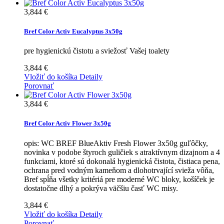
3,844 €
Bref Color Activ Eucalyptus 3x50g
pre hygienickú čistotu a sviežosť Vašej toalety
3,844 €
Vložiť do košíka
Detaily
Porovnať
3,844 €
Bref Color Activ Flower 3x50g
opis: WC BREF BlueAktiv Fresh Flower 3x50g guľôčky,
novinka v podobe štyroch guličiek s atraktívnym dizajnom a 4
funkciami, ktoré sú dokonalá hygienická čistota, čistiaca pena,
ochrana pred vodným kameňom a dlohotrvající svieža vôňa,
Bref spĺňa všetky kritériá pre moderné WC bloky, košíček je
dostatočne dlhý a pokrýva väčšiu časť WC misy.
3,844 €
Vložiť do košíka
Detaily
Porovnať