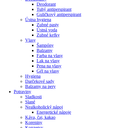
Deodorant
Tuhý antiperspirant
Guličkový antiperspirant
Ústna hygiena
Zubné pasty
Ústná voda
Zubné kefky
Vlasy
Šampóny
Balzamy
Farba na vlasy
Lak na vlasy
Pena na vlasy
Gél na vlasy
Hygiena
Darčekové sady
Balzamy na pery
Potraviny
Sladkosti
Slané
Nealkoholický nápoj
Energetické nápoje
Káva, čaj, kakao
Koreniny
Konzervy