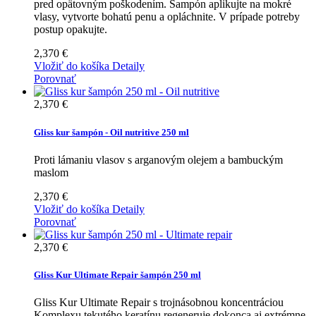
pred opätovným poškodením. Šampón aplikujte na mokré
vlasy, vytvorte bohatú penu a opláchnite. V prípade potreby
postup opakujte.
2,370 €
Vložiť do košíka
Detaily
Porovnať
2,370 €
Gliss kur šampón - Oil nutritive 250 ml
Proti lámaniu vlasov s arganovým olejem a bambuckým
maslom
2,370 €
Vložiť do košíka
Detaily
Porovnať
2,370 €
Gliss Kur Ultimate Repair šampón 250 ml
Gliss Kur Ultimate Repair s trojnásobnou koncentráciou
Komplexu tekutého keratínu regeneruje dokonca aj extrémne