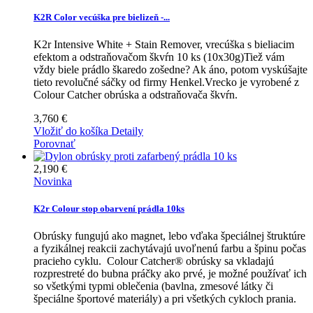
K2R Color vecúška pre bielizeň -...
K2r Intensive White + Stain Remover, vrecúška s bieliacim
efektom a odstraňovačom škvŕn 10 ks (10x30g)Tiež vám
vždy biele prádlo škaredo zošedne? Ak áno, potom vyskúšajte
tieto revolučné sáčky od firmy Henkel.Vrecko je vyrobené z
Colour Catcher obrúska a odstraňovača škvŕn.
3,760 €
Vložiť do košíka
Detaily
Porovnať
2,190 €
Novinka
K2r Colour stop obarvení prádla 10ks
Obrúsky fungujú ako magnet, lebo vďaka špeciálnej štruktúre
a fyzikálnej reakcii zachytávajú uvoľnenú farbu a špinu počas
pracieho cyklu. Colour Catcher® obrúsky sa vkladajú
rozprestreté do bubna práčky ako prvé, je možné používať ich
so všetkými typmi oblečenia (bavlna, zmesové látky či
špeciálne športové materiály) a pri všetkých cykloch prania.