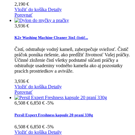
2,190 €
Vložiť do košíka
Detaily
Porovnať
3,936 €
K2r Washing Machine Cleaner 3in1 čistič...
Čistí, odstraňuje vodný kameň, zabezpečuje sviežosť. Čistič
práčok ponúka riešenie, ako predĺžiť životnosť Vašej práčky.
Účinné zloženie čistí všetky podstatné súčasti práčky a
odstraňuje usadeniny vodného kameňa ako aj pozostatky
pracích prostriedkov a aviváže.
3,936 €
Vložiť do košíka
Detaily
Porovnať
6,508 €
6,850 €
-5%
Persil Expert Freshness kapsule 20 praní 330g
6,508 €
6,850 €
-5%
Vložiť do košíka
Detaily