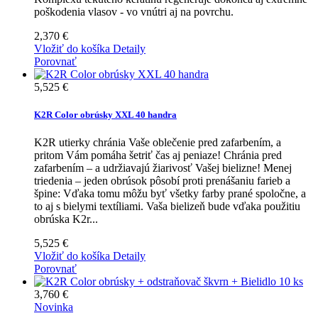
poškodenia vlasov - vo vnútri aj na povrchu.
2,370 €
Vložiť do košíka
Detaily
Porovnať
5,525 €
K2R Color obrúsky XXL 40 handra
K2R utierky chránia Vaše oblečenie pred zafarbením, a
pritom Vám pomáha šetriť čas aj peniaze! Chránia pred
zafarbením – a udržiavajú žiarivosť Vašej bielizne! Menej
triedenia – jeden obrúsok pôsobí proti prenášaniu farieb a
špine: Vďaka tomu môžu byť všetky farby prané spoločne, a
to aj s bielymi textíliami. Vaša bielizeň bude vďaka použitiu
obrúska K2r...
5,525 €
Vložiť do košíka
Detaily
Porovnať
3,760 €
Novinka