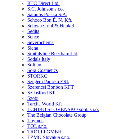
RTC Direct Ltd.
S.C. Johnson s.r.o.
Sarantis Polska S.A.
Schoco Bon É. N. Kft.
Schwarzkopf & Henkel
Sedita
Sence
Severochema
Siena
SmithKline Beecham Ltd,
Sodals Italy
Softlan
Sora Cosmetics
STORKC
Szegedi Paprika ZRt.
Szerencsi Bonbon KFT
Szilasfood Kft.
Szobi
Tarcha World Kft
TCHIBO SLOVENSKO spol. s r.o.
The Belgian Chocolate Group
Thymos
TOL s.r.o.
TROLLI GMBH
TZMO Slovakia s.r.o,