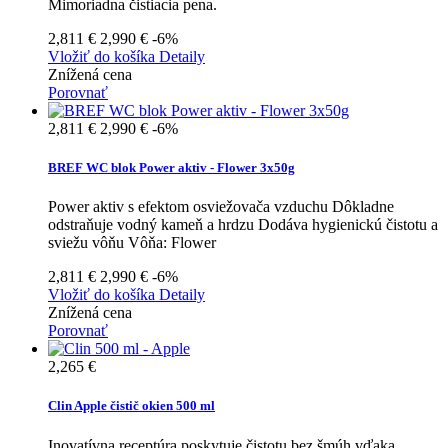
Mimoriadna čistiacia pena.
2,811 €
2,990 €
-6%
Vložiť do košíka
Detaily
Znížená cena
Porovnať
2,811 €
2,990 €
-6%
BREF WC blok Power aktiv - Flower 3x50g
Power aktiv s efektom osviežovača vzduchu Dôkladne
odstraňuje vodný kameň a hrdzu Dodáva hygienickú čistotu a
sviežu vôňu Vôňa: Flower
2,811 €
2,990 €
-6%
Vložiť do košíka
Detaily
Znížená cena
Porovnať
2,265 €
Clin Apple čistič okien 500 ml
Inovatívna receptúra poskytuje čistotu bez šmúh vďaka