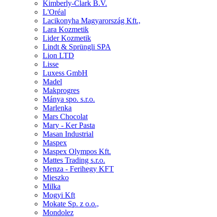
Kimberly-Clark B.V.
L'Oréal
Lacikonyha Magyarország Kft.,
Lara Kozmetik
Lider Kozmetik
Lindt & Sprüngli SPA
Lion LTD
Lisse
Luxess GmbH
Madel
Makprogres
Mánya spo. s.r.o.
Marlenka
Mars Chocolat
Mary - Ker Pasta
Masan Industrial
Maspex
Maspex Olympos Kft.
Mattes Trading s.r.o.
Menza - Ferihegy KFT
Mieszko
Milka
Mogyi Kft
Mokate Sp. z o.o.,
Mondolez