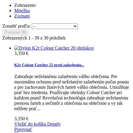
Zobrazenie:
Mriežka
Zoznam
Zoradiť podľa:
Porovnať (
0
)
Zobrazených 1 - 39 z 39 položiek
3,350 €
K2r Colour Catcher 22 proti zafarbeniu...
Zabraňuje neželanému zafarbeniu vášho oblečenia. Pre
maximálnu ochranu pred neželaným zafarbením počas prania
a pre zachovanie žiarivých farieb vášho oblečenia. Umožňuje
prať bez triedenia. Používajte obrúsky Colour Catcher pri
každom praní! Revolučná technológia zabraňuje neželanému
prenosu farieb a nečistôt z oblečenia na oblečenie a vy tak
môžete prať...
3,350 €
Vložiť do košíka
Detaily
Porovnať