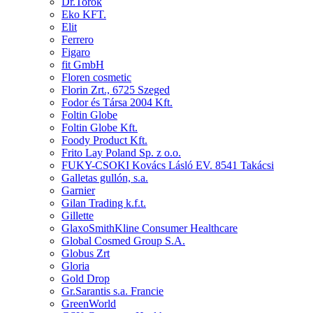
Dr.Torok
Eko KFT.
Elit
Ferrero
Figaro
fit GmbH
Floren cosmetic
Florin Zrt., 6725 Szeged
Fodor és Társa 2004 Kft.
Foltin Globe
Foltin Globe Kft.
Foody Product Kft.
Frito Lay Poland Sp. z o.o.
FUKY-CSOKI Kovács Lásló EV. 8541 Takácsi
Galletas gullón, s.a.
Garnier
Gilan Trading k.f.t.
Gillette
GlaxoSmithKline Consumer Healthcare
Global Cosmed Group S.A.
Globus Zrt
Gloria
Gold Drop
Gr.Sarantis s.a. Francie
GreenWorld