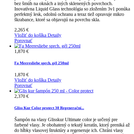
bez šmúh na oknách a iných sklenených povrchoch.
Inovatívna Liquid Glass technológia so zložením 3v1 ponúka
perfektný lesk, odolnú ochranu a teraz tiež opravuje mikro
škrabance, ktoré sa objavujú na povrchu skla.
2,265 €
Vložiť do košíka
Detaily
Porovnať
1,870 €
Fa Meeresliebe sprch. gél 250ml
1,870 €
Vložiť do košíka
Detaily
Porovnať
2,370 €
Gliss Kur Color protect 30 Regenerační...
Šampón na vlasy Glisskur Ultimate color je určený pre
farbené vlasy. Je obohatený o tekutý keratín, ktorý preniká až
do hĺbky vlasovej štruktúry a regeneruje ich. Chráni vlasy