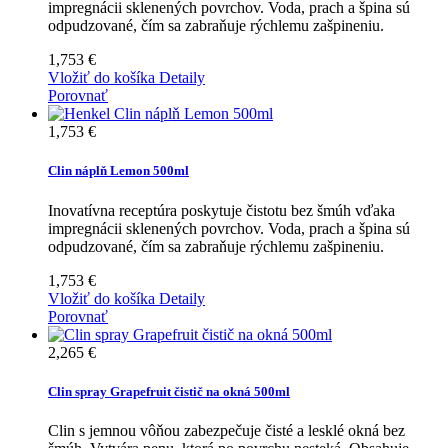
impregnácii sklenených povrchov. Voda, prach a špina sú
odpudzované, čím sa zabraňuje rýchlemu zašpineniu.
1,753 €
Vložiť do košíka
Detaily
Porovnať
1,753 €
Clin náplň Lemon 500ml
Inovatívna receptúra poskytuje čistotu bez šmúh vďaka
impregnácii sklenených povrchov. Voda, prach a špina sú
odpudzované, čím sa zabraňuje rýchlemu zašpineniu.
1,753 €
Vložiť do košíka
Detaily
Porovnať
2,265 €
Clin spray Grapefruit čistič na okná 500ml
Clin s jemnou vôňou zabezpečuje čisté a lesklé okná bez