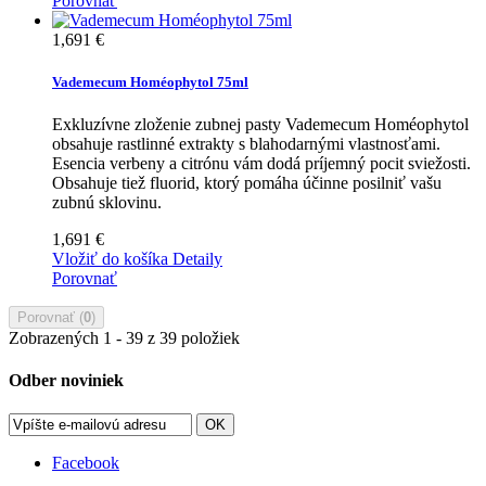
Porovnať
1,691 €
Vademecum Homéophytol 75ml
Exkluzívne zloženie zubnej pasty Vademecum Homéophytol
obsahuje rastlinné extrakty s blahodarnými vlastnosťami.
Esencia verbeny a citrónu vám dodá príjemný pocit sviežosti.
Obsahuje tiež fluorid, ktorý pomáha účinne posilniť vašu
zubnú sklovinu.
1,691 €
Vložiť do košíka
Detaily
Porovnať
Porovnať (
0
)
Zobrazených 1 - 39 z 39 položiek
Odber noviniek
OK
Facebook