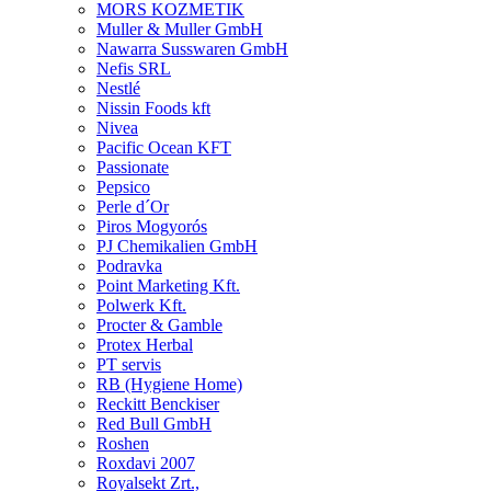
MORS KOZMETIK
Muller & Muller GmbH
Nawarra Susswaren GmbH
Nefis SRL
Nestlé
Nissin Foods kft
Nivea
Pacific Ocean KFT
Passionate
Pepsico
Perle d´Or
Piros Mogyorós
PJ Chemikalien GmbH
Podravka
Point Marketing Kft.
Polwerk Kft.
Procter & Gamble
Protex Herbal
PT servis
RB (Hygiene Home)
Reckitt Benckiser
Red Bull GmbH
Roshen
Roxdavi 2007
Royalsekt Zrt.,