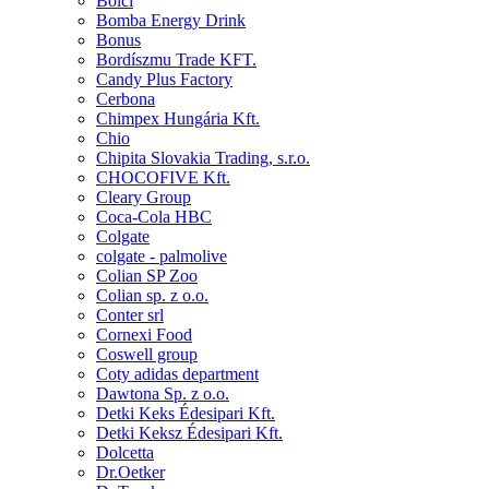
Bolci
Bomba Energy Drink
Bonus
Bordíszmu Trade KFT.
Candy Plus Factory
Cerbona
Chimpex Hungária Kft.
Chio
Chipita Slovakia Trading, s.r.o.
CHOCOFIVE Kft.
Cleary Group
Coca-Cola HBC
Colgate
colgate - palmolive
Colian SP Zoo
Colian sp. z o.o.
Conter srl
Cornexi Food
Coswell group
Coty adidas department
Dawtona Sp. z o.o.
Detki Keks Édesipari Kft.
Detki Keksz Édesipari Kft.
Dolcetta
Dr.Oetker