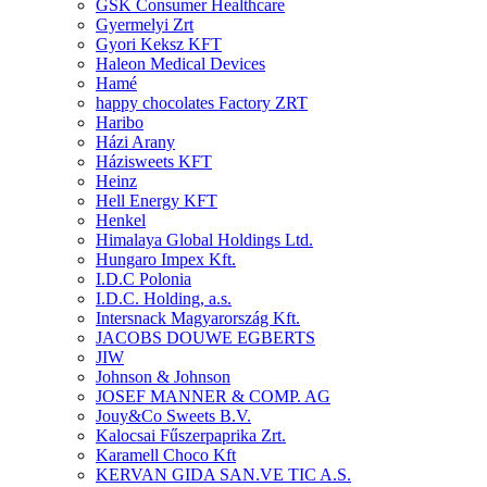
GSK Consumer Healthcare
Gyermelyi Zrt
Gyori Keksz KFT
Haleon Medical Devices
Hamé
happy chocolates Factory ZRT
Haribo
Házi Arany
Házisweets KFT
Heinz
Hell Energy KFT
Henkel
Himalaya Global Holdings Ltd.
Hungaro Impex Kft.
I.D.C Polonia
I.D.C. Holding, a.s.
Intersnack Magyarország Kft.
JACOBS DOUWE EGBERTS
JIW
Johnson & Johnson
JOSEF MANNER & COMP. AG
Jouy&Co Sweets B.V.
Kalocsai Fűszerpaprika Zrt.
Karamell Choco Kft
KERVAN GIDA SAN.VE TIC A.S.