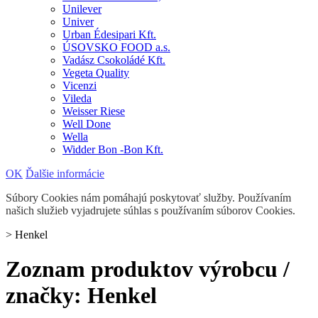
Unilever
Univer
Urban Édesipari Kft.
ÚSOVSKO FOOD a.s.
Vadász Csokoládé Kft.
Vegeta Quality
Vicenzi
Vileda
Weisser Riese
Well Done
Wella
Widder Bon -Bon Kft.
OK
Ďalšie informácie
Súbory Cookies nám pomáhajú poskytovať služby. Používaním
našich služieb vyjadrujete súhlas s používaním súborov Cookies.
>
Henkel
Zoznam produktov výrobcu /
značky: Henkel