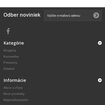
Odber noviniek
Kategórie
Drogéria
Kozmetika
Potraviny
Ostatné
Informácie
Akcie a zľavy
Nové produkty
Najpredávanejšie