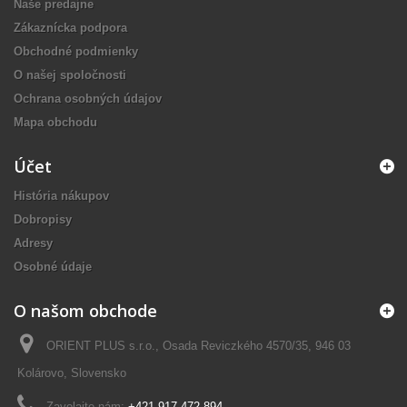
Naše predajne
Zákaznícka podpora
Obchodné podmienky
O našej spoločnosti
Ochrana osobných údajov
Mapa obchodu
Účet
História nákupov
Dobropisy
Adresy
Osobné údaje
O našom obchode
ORIENT PLUS s.r.o., Osada Reviczkého 4570/35, 946 03
Kolárovo, Slovensko
Zavolajte nám:
+421 917 472 894