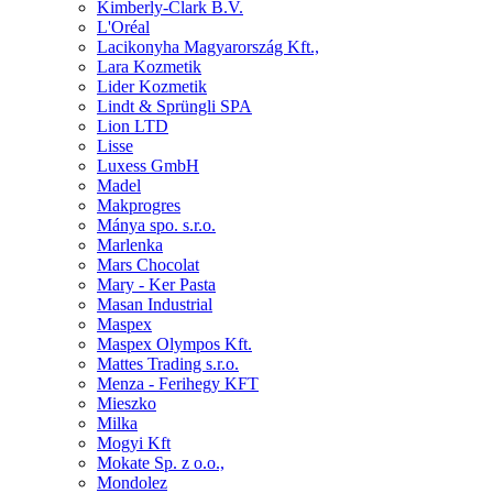
Kimberly-Clark B.V.
L'Oréal
Lacikonyha Magyarország Kft.,
Lara Kozmetik
Lider Kozmetik
Lindt & Sprüngli SPA
Lion LTD
Lisse
Luxess GmbH
Madel
Makprogres
Mánya spo. s.r.o.
Marlenka
Mars Chocolat
Mary - Ker Pasta
Masan Industrial
Maspex
Maspex Olympos Kft.
Mattes Trading s.r.o.
Menza - Ferihegy KFT
Mieszko
Milka
Mogyi Kft
Mokate Sp. z o.o.,
Mondolez