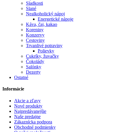
Sladkosti
Slané
Nealkoholický nápoj
Energetické nápoje
Káva, čaj, kakao
Koreniny
Konzervy
Cestoviny
Trvanlivé potraviny
Polievky
Cukríky, žuvačky
Čokolády
Salónky
Dezerty
Ostatné
Informácie
Akcie a zľavy
Nové produkty
Najpredávanejšie
Naše predajne
Zákaznícka podpora
Obchodné podmienky