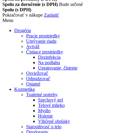
Spolu za doručenie (s DPH)
Bude určené
Spolu (s DPH)
Pokračovať v nákupe
Zaplatiť
Menu
Drogéria
Pracie prostriedky
Umývanie riadu
Aviváž
Čistiace prostriedky
Dezinfekcia
Na podlahu
Upratovanie, čistenie
Osviežovač
Odpudzovač
Ostatné
Kozmetika
Toaletné potreby
Sprchový gel
Telové mlieko
Mydlo
Holenie
Vlhčené obrúsky
Starostlivosť o telo
Deodoranty