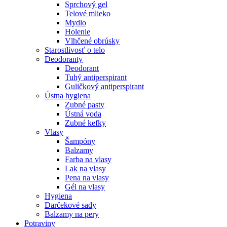
Sprchový gel
Telové mlieko
Mydlo
Holenie
Vlhčené obrúsky
Starostlivosť o telo
Deodoranty
Deodorant
Tuhý antiperspirant
Guličkový antiperspirant
Ústna hygiena
Zubné pasty
Ústná voda
Zubné kefky
Vlasy
Šampóny
Balzamy
Farba na vlasy
Lak na vlasy
Pena na vlasy
Gél na vlasy
Hygiena
Darčekové sady
Balzamy na pery
Potraviny