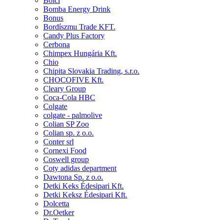
Bolci
Bomba Energy Drink
Bonus
Bordíszmu Trade KFT.
Candy Plus Factory
Cerbona
Chimpex Hungária Kft.
Chio
Chipita Slovakia Trading, s.r.o.
CHOCOFIVE Kft.
Cleary Group
Coca-Cola HBC
Colgate
colgate - palmolive
Colian SP Zoo
Colian sp. z o.o.
Conter srl
Cornexi Food
Coswell group
Coty adidas department
Dawtona Sp. z o.o.
Detki Keks Édesipari Kft.
Detki Keksz Édesipari Kft.
Dolcetta
Dr.Oetker