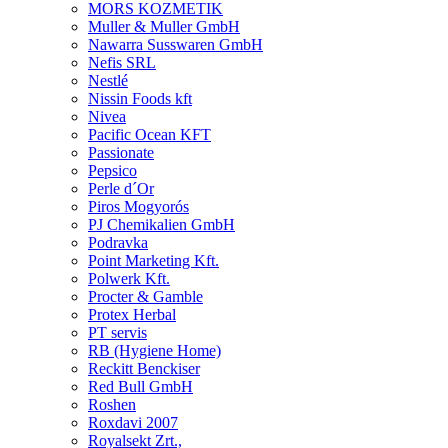
MORS KOZMETIK
Muller & Muller GmbH
Nawarra Susswaren GmbH
Nefis SRL
Nestlé
Nissin Foods kft
Nivea
Pacific Ocean KFT
Passionate
Pepsico
Perle d´Or
Piros Mogyorós
PJ Chemikalien GmbH
Podravka
Point Marketing Kft.
Polwerk Kft.
Procter & Gamble
Protex Herbal
PT servis
RB (Hygiene Home)
Reckitt Benckiser
Red Bull GmbH
Roshen
Roxdavi 2007
Royalsekt Zrt.,