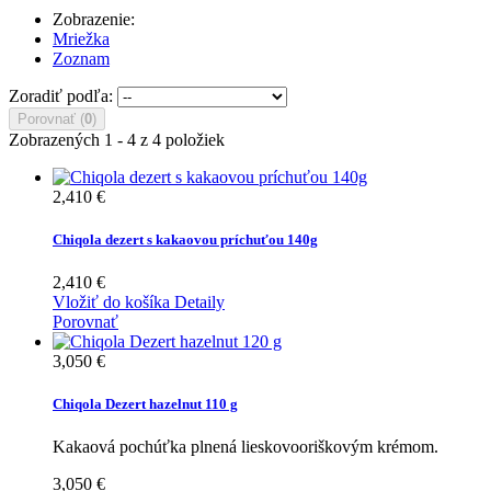
Zobrazenie:
Mriežka
Zoznam
Zoradiť podľa:
Porovnať (
0
)
Zobrazených 1 - 4 z 4 položiek
2,410 €
Chiqola dezert s kakaovou príchuťou 140g
2,410 €
Vložiť do košíka
Detaily
Porovnať
3,050 €
Chiqola Dezert hazelnut 110 g
Kakaová pochúťka plnená lieskovooriškovým krémom.
3,050 €