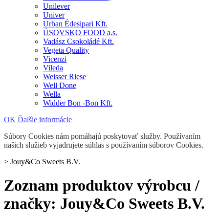
Unilever
Univer
Urban Édesipari Kft.
ÚSOVSKO FOOD a.s.
Vadász Csokoládé Kft.
Vegeta Quality
Vicenzi
Vileda
Weisser Riese
Well Done
Wella
Widder Bon -Bon Kft.
OK
Ďalšie informácie
Súbory Cookies nám pomáhajú poskytovať služby. Používaním
našich služieb vyjadrujete súhlas s používaním súborov Cookies.
>
Jouy&Co Sweets B.V.
Zoznam produktov výrobcu /
značky: Jouy&Co Sweets B.V.