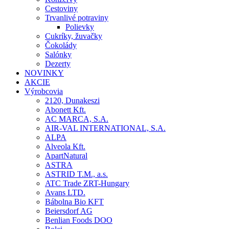
Cestoviny
Trvanlivé potraviny
Polievky
Cukríky, žuvačky
Čokolády
Salónky
Dezerty
NOVINKY
AKCIE
Výrobcovia
2120, Dunakeszi
Abonett Kft.
AC MARCA, S.A.
AIR-VAL INTERNATIONAL, S.A.
ALPA
Alveola Kft.
ApartNatural
ASTRA
ASTRID T.M., a.s.
ATC Trade ZRT-Hungary
Avans LTD.
Bábolna Bio KFT
Beiersdorf AG
Benlian Foods DOO