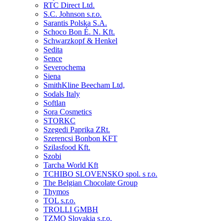
RTC Direct Ltd.
S.C. Johnson s.r.o.
Sarantis Polska S.A.
Schoco Bon É. N. Kft.
Schwarzkopf & Henkel
Sedita
Sence
Severochema
Siena
SmithKline Beecham Ltd,
Sodals Italy
Softlan
Sora Cosmetics
STORKC
Szegedi Paprika ZRt.
Szerencsi Bonbon KFT
Szilasfood Kft.
Szobi
Tarcha World Kft
TCHIBO SLOVENSKO spol. s r.o.
The Belgian Chocolate Group
Thymos
TOL s.r.o.
TROLLI GMBH
TZMO Slovakia s.r.o,