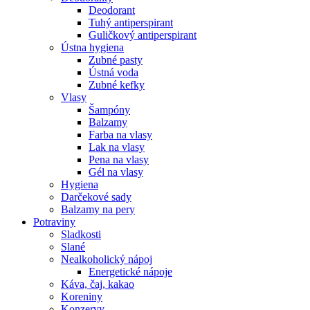
Deodorant
Tuhý antiperspirant
Guličkový antiperspirant
Ústna hygiena
Zubné pasty
Ústná voda
Zubné kefky
Vlasy
Šampóny
Balzamy
Farba na vlasy
Lak na vlasy
Pena na vlasy
Gél na vlasy
Hygiena
Darčekové sady
Balzamy na pery
Potraviny
Sladkosti
Slané
Nealkoholický nápoj
Energetické nápoje
Káva, čaj, kakao
Koreniny
Konzervy