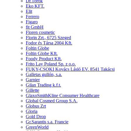
Dr.Torok
Eko KFT.
Elit
Ferrero
Figaro
fit GmbH
Floren cosmetic
Florin Zrt., 6725 Szeged
Fodor és Társa 2004 Kft.
Foltin Globe
Foltin Globe Kft.
Foody Product Kft.
Frito Lay Poland Sp. z o.o.
FUKY-CSOKI Kovács Lásló EV. 8541 Takácsi
Galletas gullón, s.a.
Garnier
Gilan Trading k.f.t.
Gillette
GlaxoSmithKline Consumer Healthcare
Global Cosmed Group S.A.
Globus Zrt
Gloria
Gold Drop
Gr.Sarantis s.a. Francie
GreenWorld