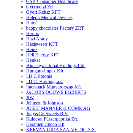
GSK Consumer Healthcare
Gyermelyi Zrt
Gyori Keksz KFT
Haleon Medical Devices
Hamé
happy chocolates Factory ZRT
Haribo
Házi Arany
Házisweets KFT
Heinz
Hell Energy KFT
Henkel
Himalaya Global Holdings Ltd.
Hungaro Impex Kft.
I.D.C Polonia
I.D.C. Holding, a.s.
Intersnack Magyarország Kft.
JACOBS DOUWE EGBERTS
JIW
Johnson & Johnson
JOSEF MANNER & COMP. AG
Jouy&Co Sweets B.V.
Kalocsai Fűszerpaprika Zrt.
Karamell Choco Kft
KERVAN GIDA SAN.VE TIC A.S.