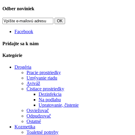
Odber noviniek
OK
Facebook
Pridajte sa k nám
Kategórie
Drogéria
Pracie prostriedky
Umývanie riadu
Aviváž
Čistiace prostriedky
Dezinfekcia
Na podlahu
Upratovanie, čistenie
Osviežovač
Odpudzovač
Ostatné
Kozmetika
Toaletné potreby