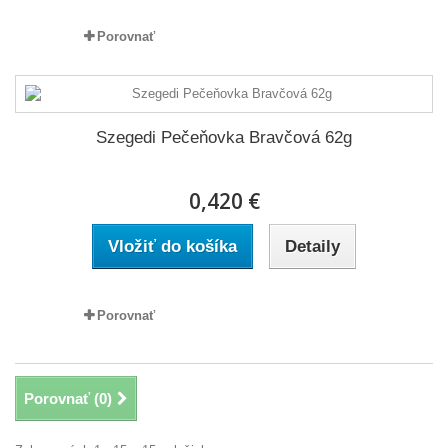
Porovnať
Szegedi Pečeňovka Bravčová 62g
0,420 €
Vložiť do košíka
Detaily
Porovnať
Porovnať (
0
)