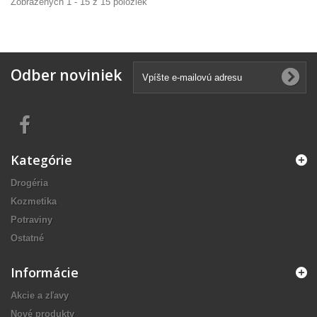
Zobrazených 1 - 15 z 15 položiek
Odber noviniek
Kategórie
Drogéria
Kozmetika
Potraviny
Ostatné
Informácie
Akcie a zľavy
Nové produkty