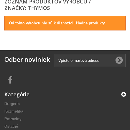
ZOZNAM PRODUKTOV VÝROBCU /
ZNAČKY: THYMOS
Od tohto výrobcu nie sú k dispozícii žiadne produkty.
Odber noviniek
Kategórie
Drogéria
Kozmetika
Potraviny
Ostatné