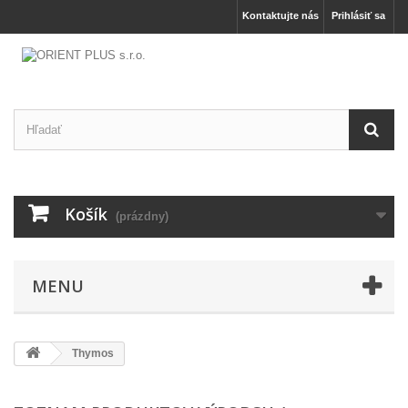
Kontaktujte nás
Prihlásiť sa
Košík
(prázdny)
MENU
Thymos