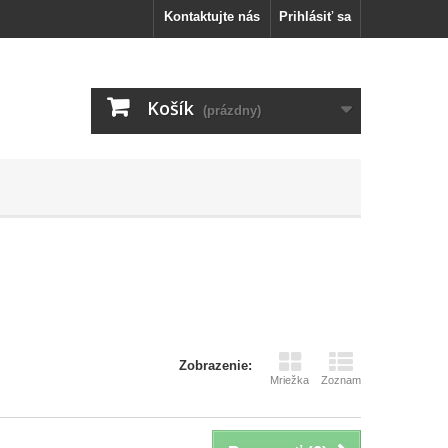
Kontaktujte nás
Prihlásiť sa
Košík
(prázdny)
Zobrazenie:
Mriežka
Zoznam