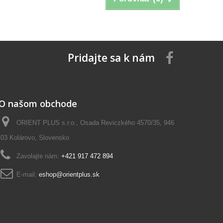
Pridajte sa k nám
O našom obchode
ORIENT PLUS s.r.o., Osada Reviczkého 4570/35, 946
03 Kolárovo, Slovensko
Zavolajte nám:
+421 917 472 894
E-mail:
eshop@orientplus.sk