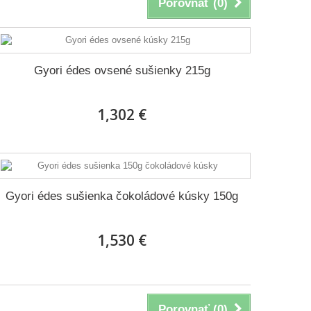
Porovnať (
0
)
Gyori édes ovsené sušienky 215g
1,302 €
Gyori édes sušienka čokoládové kúsky 150g
1,530 €
Porovnať (
0
)