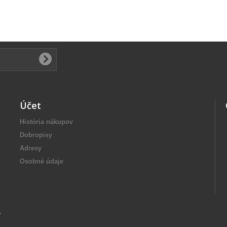
Účet
História nákupov
Dobropisy
Adresy
Osobné údaje
v