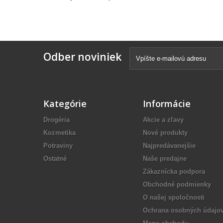
Odber noviniek
Kategórie
Informácie
Drogéria
Akcie a zľavy
Kozmetika
Nové produkty
Potraviny
Najpredávanejšie
Ostatné
Naše predajne
Zákaznícka podpora
Obchodné podmienky
O našej spoločnosti
Ochrana osobných údajo