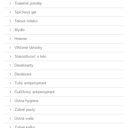
Toaletné potreby
Sprchový gel
Telové mlieko
Mydlo
Holenie
Vlhčené obrúsky
Starostlivosť o telo
Deodoranty
Deodorant
Tuhý antiperspirant
Guličkový antiperspirant
Ústna hygiena
Zubné pasty
Ústná voda
Zubné kefky