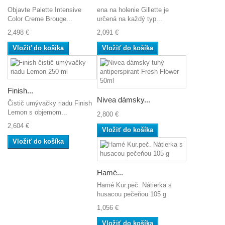
Objavte Palette Intensive
ena na holenie Gillette je
Color Creme Brouge...
určená na každý typ...
2,498 €
2,091 €
Vložiť do košíka
Vložiť do košíka
Finish...
Nivea dámsky...
Čistič umývačky riadu Finish
Lemon s objemom...
2,800 €
2,604 €
Vložiť do košíka
Vložiť do košíka
Hamé...
Hamé Kur.peč. Nátierka s
husacou pečeňou 105 g
1,056 €
Vložiť do košíka