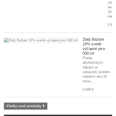
mlad
ako
18
rokov
0,920
Zlatý Bažant
10% svetlé
výčapné pivo
500 ml
Predaj
alkoholických
nápojov je
zakázaný osobám
mladším ako 18
rokov...
0,680 €
Všetky nové produkty