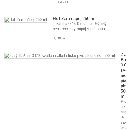
0,950 €
Hell Zero nápoj 250 ml
+ záloha 0,15 € / za kus Sýtený
nealkoholický nápoj s príchuťou...
0,780 €
Zlatý
Baža
0,0
svet
neal
pivo
plec
500
ml
Preda
alkoh
nápo
je
zaká
osob