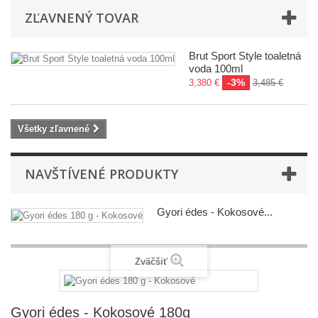
ZĽAVNENÝ TOVAR
Brut Sport Style toaletná
voda 100ml
-3%
3,380 €
3,485 €
Všetky zľavnené
NAVŠTÍVENÉ PRODUKTY
Gyori édes - Kokosové...
Zväčšiť
Gyori édes - Kokosové 180g